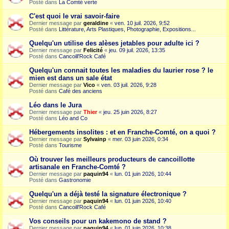
Posté dans
La Comté verte
C'est quoi le vrai savoir-faire
Dernier message par
geraldine
«
ven. 10 juil. 2026, 9:52
Posté dans
Littérature, Arts Plastiques, Photographie, Expositions...
Quelqu'un utilise des alèses jetables pour adulte ici ?
Dernier message par
Felicité
«
jeu. 09 juil. 2026, 13:35
Posté dans
Cancoill'Rock Café
Quelqu'un connait toutes les maladies du laurier rose ? le
mien est dans un sale état
Dernier message par
Vico
«
ven. 03 juil. 2026, 9:28
Posté dans
Café des anciens
Léo dans le Jura
Dernier message par
Thier
«
jeu. 25 juin 2026, 8:27
Posté dans
Léo and Co
Hébergements insolites : et en Franche-Comté, on a quoi ?
Dernier message par
Sylvainp
«
mer. 03 juin 2026, 0:34
Posté dans
Tourisme
Où trouver les meilleurs producteurs de cancoillotte
artisanale en Franche-Comté ?
Dernier message par
paquin94
«
lun. 01 juin 2026, 10:44
Posté dans
Gastronomie
Quelqu'un a déjà testé la signature électronique ?
Dernier message par
paquin94
«
lun. 01 juin 2026, 10:40
Posté dans
Cancoill'Rock Café
Vos conseils pour un kakemono de stand ?
Dernier message par
paquin94
«
lun. 01 juin 2026, 10:38