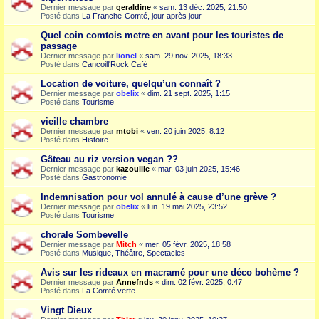
Dernier message par
geraldine
«
sam. 13 déc. 2025, 21:50
Posté dans
La Franche-Comté, jour après jour
Quel coin comtois metre en avant pour les touristes de
passage
Dernier message par
lionel
«
sam. 29 nov. 2025, 18:33
Posté dans
Cancoill'Rock Café
Location de voiture, quelqu’un connaît ?
Dernier message par
obelix
«
dim. 21 sept. 2025, 1:15
Posté dans
Tourisme
vieille chambre
Dernier message par
mtobi
«
ven. 20 juin 2025, 8:12
Posté dans
Histoire
Gâteau au riz version vegan ??
Dernier message par
kazouille
«
mar. 03 juin 2025, 15:46
Posté dans
Gastronomie
Indemnisation pour vol annulé à cause d’une grève ?
Dernier message par
obelix
«
lun. 19 mai 2025, 23:52
Posté dans
Tourisme
chorale Sombevelle
Dernier message par
Mitch
«
mer. 05 févr. 2025, 18:58
Posté dans
Musique, Théâtre, Spectacles
Avis sur les rideaux en macramé pour une déco bohème ?
Dernier message par
Annefnds
«
dim. 02 févr. 2025, 0:47
Posté dans
La Comté verte
Vingt Dieux