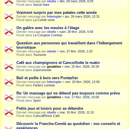
Dernier message par
obelix
«
dim. 29 mars 2026, 6:03
Posté dans
Savoir-faire
Vraiment surpris par mes patates cette année
Dernier message par
hderogier
«
jeu. 26 mars 2026, 12:31
Posté dans
La Comté verte
On galère avec les meules à l'étage
Dernier message par
obelix
«
sam. 28 févr. 2026, 5:55
Posté dans
Le Comptoir Comtois
Question aux personnes qui travaillent dans l’hébergement
touristique
Dernier message par
obelix
«
ven. 27 févr. 2026, 1:20
Posté dans
Tourisme
Café aux champignons et Cancoillotte le matin
Dernier message par
geraldine
«
mer. 25 févr. 2026, 20:39
Posté dans
Gastronomie
Bail et poêle à bois vers Pontarlier
Dernier message par
hderogier
«
ven. 20 févr. 2026, 12:00
Posté dans
Parlers comtois
Re: Un massage qui ne détend pas toujours comme prévu
Dernier message par
geraldine
«
mar. 17 févr. 2026, 15:06
Posté dans
Sport
Petits jeux et loisirs pour se détendre
Dernier message par
obelix
«
mar. 10 févr. 2026, 11:10
Posté dans
Cancoill'Rock Café
Découvrir la Franche-Comté au quotidien : vos conseils et
expériences