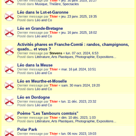
Dernier message par
Thier
«
jeu. 30 janv. 2025, 10:27
Posté dans
Musique, Théâtre, Spectacles
Léo dans le Lot-et-Garonne
Dernier message par
Thier
«
jeu. 23 janv. 2025, 19:35
Posté dans
Léo and Co
Léo en Grande-Bretagne
Dernier message par
Thier
«
jeu. 16 janv. 2025, 18:02
Posté dans
Léo and Co
Activités phares en Franche-Comté : randos, champignons,
quads... et vous ?
Dernier message par
Stevens
«
lun. 07 oct. 2024, 6:53
Posté dans
Littérature, Arts Plastiques, Photographie, Expositions...
Léo dans la Meuse
Dernier message par
Thier
«
mar. 16 juil. 2024, 10:51
Posté dans
Léo and Co
Léo en Meurthe-et-Moselle
Dernier message par
Thier
«
sam. 30 mars 2024, 19:20
Posté dans
Léo and Co
Léo en Dordogne
Dernier message par
Thier
«
lun. 11 déc. 2023, 23:32
Posté dans
Léo and Co
Poème "Les Tambours comtois"
Dernier message par
Thier
«
dim. 10 déc. 2023, 1:03
Posté dans
Littérature, Arts Plastiques, Photographie, Expositions...
Polar Park
Dernier message par
Thier
«
lun. 06 nov. 2023, 19:03