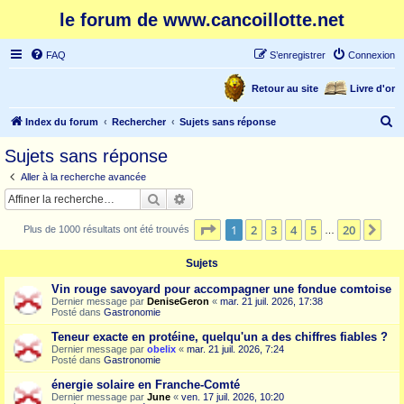
le forum de www.cancoillotte.net
FAQ
S’enregistrer
Connexion
Retour au site
Livre d'or
R
Index du forum
Rechercher
Sujets sans réponse
e
Sujets sans réponse
c
Aller à la recherche avancée
h
Rechercher
Recherche avancée
e
Page
1
sur
20
1
2
3
4
5
20
Sui
Plus de 1000 résultats ont été trouvés
r
…
c
Sujets
h
Vin rouge savoyard pour accompagner une fondue comtoise
e
Dernier message par
DeniseGeron
«
mar. 21 juil. 2026, 17:38
Posté dans
Gastronomie
r
Teneur exacte en protéine, quelqu'un a des chiffres fiables ?
Dernier message par
obelix
«
mar. 21 juil. 2026, 7:24
Posté dans
Gastronomie
énergie solaire en Franche-Comté
Dernier message par
June
«
ven. 17 juil. 2026, 10:20