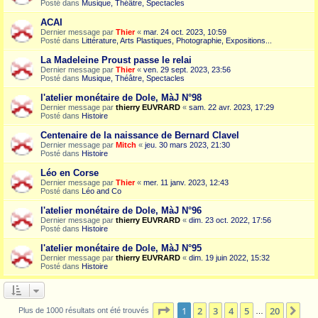
Posté dans
Musique, Théâtre, Spectacles
ACAI
Dernier message par
Thier
«
mar. 24 oct. 2023, 10:59
Posté dans
Littérature, Arts Plastiques, Photographie, Expositions...
La Madeleine Proust passe le relai
Dernier message par
Thier
«
ven. 29 sept. 2023, 23:56
Posté dans
Musique, Théâtre, Spectacles
l'atelier monétaire de Dole, MàJ N°98
Dernier message par
thierry EUVRARD
«
sam. 22 avr. 2023, 17:29
Posté dans
Histoire
Centenaire de la naissance de Bernard Clavel
Dernier message par
Mitch
«
jeu. 30 mars 2023, 21:30
Posté dans
Histoire
Léo en Corse
Dernier message par
Thier
«
mer. 11 janv. 2023, 12:43
Posté dans
Léo and Co
l'atelier monétaire de Dole, MàJ N°96
Dernier message par
thierry EUVRARD
«
dim. 23 oct. 2022, 17:56
Posté dans
Histoire
l'atelier monétaire de Dole, MàJ N°95
Dernier message par
thierry EUVRARD
«
dim. 19 juin 2022, 15:32
Posté dans
Histoire
Page
1
sur
20
1
2
3
4
5
20
Sui
Plus de 1000 résultats ont été trouvés
…