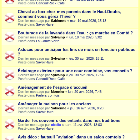
Posté dans
Cancoill'Rock Café
Cheval au box chez mes parents dans le Haut-Doubs,
comment vous gérez l’hiver ?
Dernier message par
Sabienne
«
mar. 19 mai 2026, 15:13
Posté dans
Savoir-faire
Bouturage de la lavande dans l'eau : ça marche en Comté ?
Dernier message par
Sylvainp
«
lun. 18 mai 2026, 5:02
Posté dans
La Comté verte
Astuces pour anticiper les fins de mois en fonction publique
?
Dernier message par
Sylvainp
«
jeu. 30 avr. 2026, 18:11
Posté dans
Savoir-faire
Éclairage extérieur pour une cour comtoise, vos conseils ?
Dernier message par
Sylvainp
«
jeu. 30 avr. 2026, 12:56
Posté dans
Cancoill'Rock Café
Aménagement de l’espace d’accueil
Dernier message par
Monnier
«
lun. 20 avr. 2026, 7:48
Posté dans
Parlers comtois
Aménager la maison pour les anciens
Dernier message par
Sabienne
«
jeu. 16 avr. 2026, 8:28
Posté dans
Savoir-faire
Garder les souvenirs des enfants dans nos traditions
Dernier message par
obelix
«
sam. 11 avr. 2026, 13:03
Posté dans
Savoir-faire
Avis déco : fauteuil "aviation" dans un salon comtois ?