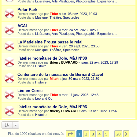
Posté dans
Littérature, Arts Plastiques, Photographie, Expositions...
Polar Park
Dernier message par
Thier
«
lun. 06 nov. 2023, 19:03
Posté dans
Musique, Théâtre, Spectacles
ACAI
Dernier message par
Thier
«
mar. 24 oct. 2023, 10:59
Posté dans
Littérature, Arts Plastiques, Photographie, Expositions...
La Madeleine Proust passe le relai
Dernier message par
Thier
«
ven. 29 sept. 2023, 23:56
Posté dans
Musique, Théâtre, Spectacles
l'atelier monétaire de Dole, MàJ N°98
Dernier message par
thierry EUVRARD
«
sam. 22 avr. 2023, 17:29
Posté dans
Histoire
Centenaire de la naissance de Bernard Clavel
Dernier message par
Mitch
«
jeu. 30 mars 2023, 21:30
Posté dans
Histoire
Léo en Corse
Dernier message par
Thier
«
mer. 11 janv. 2023, 12:43
Posté dans
Léo and Co
l'atelier monétaire de Dole, MàJ N°96
Dernier message par
thierry EUVRARD
«
dim. 23 oct. 2022, 17:56
Posté dans
Histoire
Page
1
sur
20
1
2
3
4
5
20
Sui
Plus de 1000 résultats ont été trouvés
…