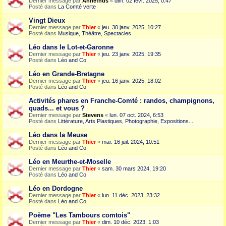
Dernier message par
Annefnds
«
dim. 02 févr. 2025, 0:47
Posté dans
La Comté verte
Vingt Dieux
Dernier message par
Thier
«
jeu. 30 janv. 2025, 10:27
Posté dans
Musique, Théâtre, Spectacles
Léo dans le Lot-et-Garonne
Dernier message par
Thier
«
jeu. 23 janv. 2025, 19:35
Posté dans
Léo and Co
Léo en Grande-Bretagne
Dernier message par
Thier
«
jeu. 16 janv. 2025, 18:02
Posté dans
Léo and Co
Activités phares en Franche-Comté : randos, champignons,
quads... et vous ?
Dernier message par
Stevens
«
lun. 07 oct. 2024, 6:53
Posté dans
Littérature, Arts Plastiques, Photographie, Expositions...
Léo dans la Meuse
Dernier message par
Thier
«
mar. 16 juil. 2024, 10:51
Posté dans
Léo and Co
Léo en Meurthe-et-Moselle
Dernier message par
Thier
«
sam. 30 mars 2024, 19:20
Posté dans
Léo and Co
Léo en Dordogne
Dernier message par
Thier
«
lun. 11 déc. 2023, 23:32
Posté dans
Léo and Co
Poème "Les Tambours comtois"
Dernier message par
Thier
«
dim. 10 déc. 2023, 1:03