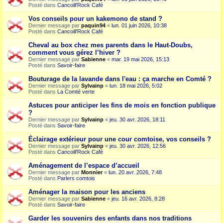
Posté dans
Cancoill'Rock Café
Vos conseils pour un kakemono de stand ?
Dernier message par
paquin94
«
lun. 01 juin 2026, 10:38
Posté dans
Cancoill'Rock Café
Cheval au box chez mes parents dans le Haut-Doubs,
comment vous gérez l’hiver ?
Dernier message par
Sabienne
«
mar. 19 mai 2026, 15:13
Posté dans
Savoir-faire
Bouturage de la lavande dans l'eau : ça marche en Comté ?
Dernier message par
Sylvainp
«
lun. 18 mai 2026, 5:02
Posté dans
La Comté verte
Astuces pour anticiper les fins de mois en fonction publique
?
Dernier message par
Sylvainp
«
jeu. 30 avr. 2026, 18:11
Posté dans
Savoir-faire
Éclairage extérieur pour une cour comtoise, vos conseils ?
Dernier message par
Sylvainp
«
jeu. 30 avr. 2026, 12:56
Posté dans
Cancoill'Rock Café
Aménagement de l’espace d’accueil
Dernier message par
Monnier
«
lun. 20 avr. 2026, 7:48
Posté dans
Parlers comtois
Aménager la maison pour les anciens
Dernier message par
Sabienne
«
jeu. 16 avr. 2026, 8:28
Posté dans
Savoir-faire
Garder les souvenirs des enfants dans nos traditions