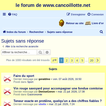
le forum de www.cancoillotte.net
FAQ
S’enregistrer
Connexion
Retour au site
Livre d'or
R
Index du forum
Rechercher
Sujets sans réponse
e
Sujets sans réponse
c
Aller à la recherche avancée
h
Rechercher
Recherche avancée
e
Page
1
sur
20
1
2
3
4
5
20
Sui
Plus de 1000 résultats ont été trouvés
r
…
c
Sujets
h
Faire du sport
e
Dernier message par
geraldine
«
ven. 07 août 2026, 16:50
Posté dans
Sport
r
Vin rouge savoyard pour accompagner une fondue comtoise
Dernier message par
DeniseGeron
«
mar. 21 juil. 2026, 17:38
Posté dans
Gastronomie
Teneur exacte en protéine, quelqu'un a des chiffres fiables ?
Dernier message par
obelix
«
mar. 21 juil. 2026, 7:24