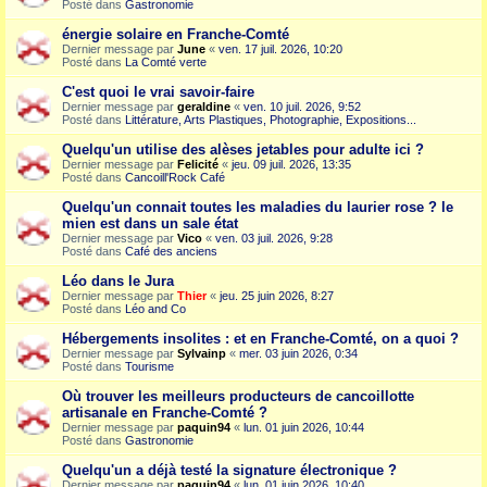
Posté dans
Gastronomie
énergie solaire en Franche-Comté
Dernier message par
June
«
ven. 17 juil. 2026, 10:20
Posté dans
La Comté verte
C'est quoi le vrai savoir-faire
Dernier message par
geraldine
«
ven. 10 juil. 2026, 9:52
Posté dans
Littérature, Arts Plastiques, Photographie, Expositions...
Quelqu'un utilise des alèses jetables pour adulte ici ?
Dernier message par
Felicité
«
jeu. 09 juil. 2026, 13:35
Posté dans
Cancoill'Rock Café
Quelqu'un connait toutes les maladies du laurier rose ? le
mien est dans un sale état
Dernier message par
Vico
«
ven. 03 juil. 2026, 9:28
Posté dans
Café des anciens
Léo dans le Jura
Dernier message par
Thier
«
jeu. 25 juin 2026, 8:27
Posté dans
Léo and Co
Hébergements insolites : et en Franche-Comté, on a quoi ?
Dernier message par
Sylvainp
«
mer. 03 juin 2026, 0:34
Posté dans
Tourisme
Où trouver les meilleurs producteurs de cancoillotte
artisanale en Franche-Comté ?
Dernier message par
paquin94
«
lun. 01 juin 2026, 10:44
Posté dans
Gastronomie
Quelqu'un a déjà testé la signature électronique ?
Dernier message par
paquin94
«
lun. 01 juin 2026, 10:40