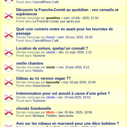
Posté dans
Cancoill'Rock Café
Découvrir la Franche-Comté au quotidien : vos conseils et
expériences
Dernier message par
geraldine
«
sam. 13 déc. 2025, 21:50
Posté dans
La Franche-Comté, jour après jour
Quel coin comtois metre en avant pour les touristes de
passage
Dernier message par
lionel
«
sam. 29 nov. 2025, 18:33
Posté dans
Cancoill'Rock Café
Location de voiture, quelqu’un connaît ?
Dernier message par
obelix
«
dim. 21 sept. 2025, 1:15
Posté dans
Tourisme
vieille chambre
Dernier message par
mtobi
«
ven. 20 juin 2025, 8:12
Posté dans
Histoire
Gâteau au riz version vegan ??
Dernier message par
kazouille
«
mar. 03 juin 2025, 15:46
Posté dans
Gastronomie
Indemnisation pour vol annulé à cause d’une grève ?
Dernier message par
obelix
«
lun. 19 mai 2025, 23:52
Posté dans
Tourisme
chorale Sombevelle
Dernier message par
Mitch
«
mer. 05 févr. 2025, 18:58
Posté dans
Musique, Théâtre, Spectacles
Avis sur les rideaux en macramé pour une déco bohème ?