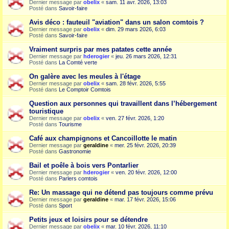
Dernier message par
obelix
«
sam. 11 avr. 2026, 13:03
Posté dans
Savoir-faire
Avis déco : fauteuil "aviation" dans un salon comtois ?
Dernier message par
obelix
«
dim. 29 mars 2026, 6:03
Posté dans
Savoir-faire
Vraiment surpris par mes patates cette année
Dernier message par
hderogier
«
jeu. 26 mars 2026, 12:31
Posté dans
La Comté verte
On galère avec les meules à l'étage
Dernier message par
obelix
«
sam. 28 févr. 2026, 5:55
Posté dans
Le Comptoir Comtois
Question aux personnes qui travaillent dans l’hébergement
touristique
Dernier message par
obelix
«
ven. 27 févr. 2026, 1:20
Posté dans
Tourisme
Café aux champignons et Cancoillotte le matin
Dernier message par
geraldine
«
mer. 25 févr. 2026, 20:39
Posté dans
Gastronomie
Bail et poêle à bois vers Pontarlier
Dernier message par
hderogier
«
ven. 20 févr. 2026, 12:00
Posté dans
Parlers comtois
Re: Un massage qui ne détend pas toujours comme prévu
Dernier message par
geraldine
«
mar. 17 févr. 2026, 15:06
Posté dans
Sport
Petits jeux et loisirs pour se détendre
Dernier message par
obelix
«
mar. 10 févr. 2026, 11:10