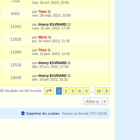
7320
mar. 24 oct. 2023, 10:59
par
Thier
8401
ven. 29 sept. 2023, 23:56
par
thierry EUVRARD
11042
sam. 22 avr. 2023, 17:29
par
Mitch
11828
jeu. 30 mars 2023, 21:30
par
Thier
11094
mer. 11 janv. 2023, 12:43
par
thierry EUVRARD
12516
dim. 23 oct. 2022, 17:56
par
thierry EUVRARD
13039
dim. 19 juin 2022, 15:32
Page
1
sur
20
1
2
3
4
5
20
Suivante
00 résultats ont été trouvés
…
Aller à
Supprimer les cookies
Heures au format
UTC+02:00