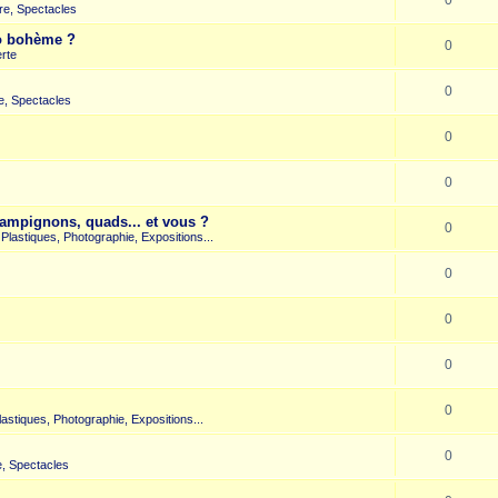
re, Spectacles
co bohème ?
0
rte
0
e, Spectacles
0
0
hampignons, quads... et vous ?
0
s Plastiques, Photographie, Expositions...
0
0
0
0
Plastiques, Photographie, Expositions...
0
, Spectacles