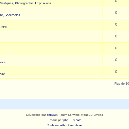
0
 Plastiques, Photographie, Expositions...
0
re, Spectacles
0
toire
0
0
0
toire
0
oire
Plus de 10
Développé par
phpBB
® Forum Software © phpBB Limited
Traduit par
phpBB-fr.com
Confidentialité
|
Conditions