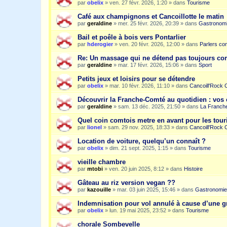
par
obelix
»
ven. 27 févr. 2026, 1:20
» dans
Tourisme
Café aux champignons et Cancoillotte le matin
par
geraldine
»
mer. 25 févr. 2026, 20:39
» dans
Gastronom
Bail et poêle à bois vers Pontarlier
par
hderogier
»
ven. 20 févr. 2026, 12:00
» dans
Parlers co
Re: Un massage qui ne détend pas toujours c
par
geraldine
»
mar. 17 févr. 2026, 15:06
» dans
Sport
Petits jeux et loisirs pour se détendre
par
obelix
»
mar. 10 févr. 2026, 11:10
» dans
Cancoill'Rock 
Découvrir la Franche-Comté au quotidien : vos 
par
geraldine
»
sam. 13 déc. 2025, 21:50
» dans
La Franche
Quel coin comtois metre en avant pour les tour
par
lionel
»
sam. 29 nov. 2025, 18:33
» dans
Cancoill'Rock 
Location de voiture, quelqu’un connaît ?
par
obelix
»
dim. 21 sept. 2025, 1:15
» dans
Tourisme
vieille chambre
par
mtobi
»
ven. 20 juin 2025, 8:12
» dans
Histoire
Gâteau au riz version vegan ??
par
kazouille
»
mar. 03 juin 2025, 15:46
» dans
Gastronomie
Indemnisation pour vol annulé à cause d’une g
par
obelix
»
lun. 19 mai 2025, 23:52
» dans
Tourisme
chorale Sombevelle