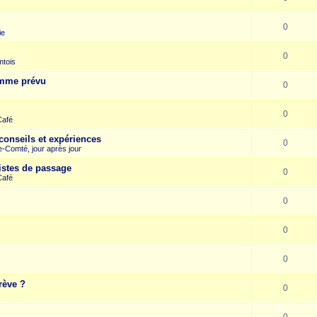
0
ie
0
mtois
omme prévu
0
0
Café
conseils et expériences
0
-Comté, jour après jour
istes de passage
0
Café
0
0
0
rève ?
0
0