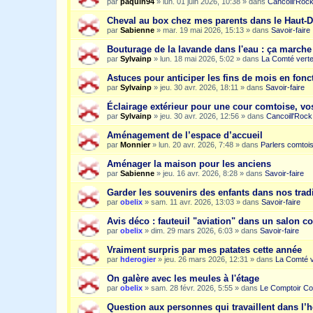
par
paquin94
»
lun. 01 juin 2026, 10:38
» dans
Cancoill'Roc
Cheval au box chez mes parents dans le Haut-
par
Sabienne
»
mar. 19 mai 2026, 15:13
» dans
Savoir-faire
Bouturage de la lavande dans l'eau : ça march
par
Sylvainp
»
lun. 18 mai 2026, 5:02
» dans
La Comté vert
Astuces pour anticiper les fins de mois en fonc
par
Sylvainp
»
jeu. 30 avr. 2026, 18:11
» dans
Savoir-faire
Éclairage extérieur pour une cour comtoise, vo
par
Sylvainp
»
jeu. 30 avr. 2026, 12:56
» dans
Cancoill'Rock
Aménagement de l’espace d’accueil
par
Monnier
»
lun. 20 avr. 2026, 7:48
» dans
Parlers comtoi
Aménager la maison pour les anciens
par
Sabienne
»
jeu. 16 avr. 2026, 8:28
» dans
Savoir-faire
Garder les souvenirs des enfants dans nos trad
par
obelix
»
sam. 11 avr. 2026, 13:03
» dans
Savoir-faire
Avis déco : fauteuil "aviation" dans un salon c
par
obelix
»
dim. 29 mars 2026, 6:03
» dans
Savoir-faire
Vraiment surpris par mes patates cette année
par
hderogier
»
jeu. 26 mars 2026, 12:31
» dans
La Comté v
On galère avec les meules à l'étage
par
obelix
»
sam. 28 févr. 2026, 5:55
» dans
Le Comptoir Co
Question aux personnes qui travaillent dans l’