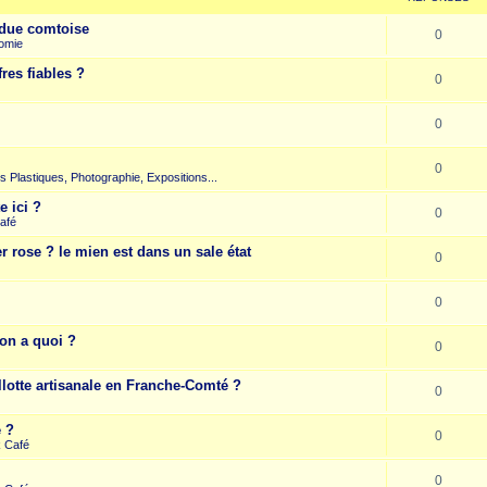
due comtoise
0
omie
res fiables ?
0
0
0
rts Plastiques, Photographie, Expositions...
e ici ?
0
afé
r rose ? le mien est dans un sale état
0
0
on a quoi ?
0
llotte artisanale en Franche-Comté ?
0
e ?
0
k Café
0