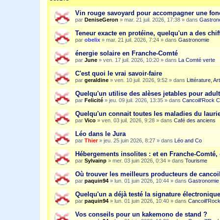
Vin rouge savoyard pour accompagner une fon
par
DeniseGeron
»
mar. 21 juil. 2026, 17:38
» dans
Gastron
Teneur exacte en protéine, quelqu'un a des chiff
par
obelix
»
mar. 21 juil. 2026, 7:24
» dans
Gastronomie
énergie solaire en Franche-Comté
par
June
»
ven. 17 juil. 2026, 10:20
» dans
La Comté verte
C'est quoi le vrai savoir-faire
par
geraldine
»
ven. 10 juil. 2026, 9:52
» dans
Littérature, A
Quelqu'un utilise des alèses jetables pour adult
par
Felicité
»
jeu. 09 juil. 2026, 13:35
» dans
Cancoill'Rock C
Quelqu'un connait toutes les maladies du laurie
par
Vico
»
ven. 03 juil. 2026, 9:28
» dans
Café des anciens
Léo dans le Jura
par
Thier
»
jeu. 25 juin 2026, 8:27
» dans
Léo and Co
Hébergements insolites : et en Franche-Comté, 
par
Sylvainp
»
mer. 03 juin 2026, 0:34
» dans
Tourisme
Où trouver les meilleurs producteurs de cancoi
par
paquin94
»
lun. 01 juin 2026, 10:44
» dans
Gastronomie
Quelqu'un a déjà testé la signature électroniqu
par
paquin94
»
lun. 01 juin 2026, 10:40
» dans
Cancoill'Roc
Vos conseils pour un kakemono de stand ?