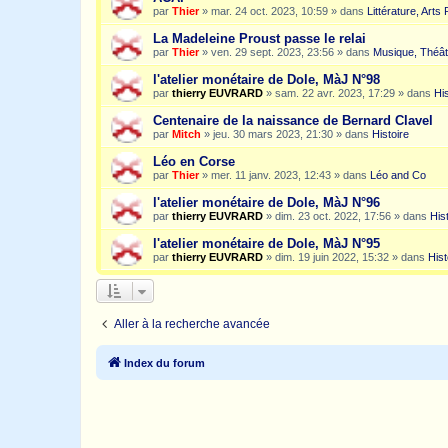
par
Thier
»
mar. 24 oct. 2023, 10:59
» dans
Littérature, Arts
La Madeleine Proust passe le relai
par
Thier
»
ven. 29 sept. 2023, 23:56
» dans
Musique, Théât
l'atelier monétaire de Dole, MàJ N°98
par
thierry EUVRARD
»
sam. 22 avr. 2023, 17:29
» dans
His
Centenaire de la naissance de Bernard Clavel
par
Mitch
»
jeu. 30 mars 2023, 21:30
» dans
Histoire
Léo en Corse
par
Thier
»
mer. 11 janv. 2023, 12:43
» dans
Léo and Co
l'atelier monétaire de Dole, MàJ N°96
par
thierry EUVRARD
»
dim. 23 oct. 2022, 17:56
» dans
His
l'atelier monétaire de Dole, MàJ N°95
par
thierry EUVRARD
»
dim. 19 juin 2022, 15:32
» dans
Hist
Aller à la recherche avancée
Index du forum