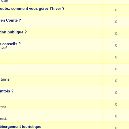
k Café
Doubs, comment vous gérez l’hiver ?
0
e en Comté ?
0
e
tion publique ?
0
s conseils ?
0
 Café
0
s
0
itions
0
omtois ?
0
0
erte
0
mtois
hébergement touristique
0