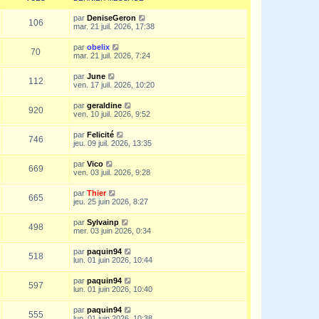
par
DeniseGeron
106
mar. 21 juil. 2026, 17:38
par
obelix
70
mar. 21 juil. 2026, 7:24
par
June
112
ven. 17 juil. 2026, 10:20
par
geraldine
920
ven. 10 juil. 2026, 9:52
par
Felicité
746
jeu. 09 juil. 2026, 13:35
par
Vico
669
ven. 03 juil. 2026, 9:28
par
Thier
665
jeu. 25 juin 2026, 8:27
par
Sylvainp
498
mer. 03 juin 2026, 0:34
par
paquin94
518
lun. 01 juin 2026, 10:44
par
paquin94
597
lun. 01 juin 2026, 10:40
par
paquin94
555
lun. 01 juin 2026, 10:38