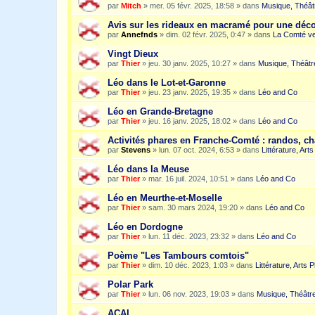
par
Mitch
»
mer. 05 févr. 2025, 18:58
» dans
Musique, Théât
Avis sur les rideaux en macramé pour une dé
par
Annefnds
»
dim. 02 févr. 2025, 0:47
» dans
La Comté ve
Vingt Dieux
par
Thier
»
jeu. 30 janv. 2025, 10:27
» dans
Musique, Théâtr
Léo dans le Lot-et-Garonne
par
Thier
»
jeu. 23 janv. 2025, 19:35
» dans
Léo and Co
Léo en Grande-Bretagne
par
Thier
»
jeu. 16 janv. 2025, 18:02
» dans
Léo and Co
Activités phares en Franche-Comté : randos, c
par
Stevens
»
lun. 07 oct. 2024, 6:53
» dans
Littérature, Art
Léo dans la Meuse
par
Thier
»
mar. 16 juil. 2024, 10:51
» dans
Léo and Co
Léo en Meurthe-et-Moselle
par
Thier
»
sam. 30 mars 2024, 19:20
» dans
Léo and Co
Léo en Dordogne
par
Thier
»
lun. 11 déc. 2023, 23:32
» dans
Léo and Co
Poème "Les Tambours comtois"
par
Thier
»
dim. 10 déc. 2023, 1:03
» dans
Littérature, Arts 
Polar Park
par
Thier
»
lun. 06 nov. 2023, 19:03
» dans
Musique, Théâtre
ACAI