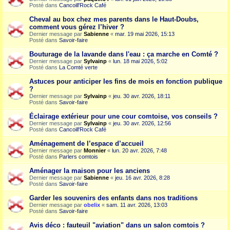
Posté dans
Cancoill'Rock Café
Cheval au box chez mes parents dans le Haut-Doubs,
comment vous gérez l’hiver ?
Dernier message par
Sabienne
«
mar. 19 mai 2026, 15:13
Posté dans
Savoir-faire
Bouturage de la lavande dans l'eau : ça marche en Comté ?
Dernier message par
Sylvainp
«
lun. 18 mai 2026, 5:02
Posté dans
La Comté verte
Astuces pour anticiper les fins de mois en fonction publique
?
Dernier message par
Sylvainp
«
jeu. 30 avr. 2026, 18:11
Posté dans
Savoir-faire
Éclairage extérieur pour une cour comtoise, vos conseils ?
Dernier message par
Sylvainp
«
jeu. 30 avr. 2026, 12:56
Posté dans
Cancoill'Rock Café
Aménagement de l’espace d’accueil
Dernier message par
Monnier
«
lun. 20 avr. 2026, 7:48
Posté dans
Parlers comtois
Aménager la maison pour les anciens
Dernier message par
Sabienne
«
jeu. 16 avr. 2026, 8:28
Posté dans
Savoir-faire
Garder les souvenirs des enfants dans nos traditions
Dernier message par
obelix
«
sam. 11 avr. 2026, 13:03
Posté dans
Savoir-faire
Avis déco : fauteuil "aviation" dans un salon comtois ?