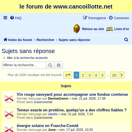
le forum de www.cancoillotte.net
FAQ
S’enregistrer
Connexion
Retour au site
Livre d'or
R
Index du forum
Rechercher
Sujets sans réponse
e
Sujets sans réponse
c
Aller à la recherche avancée
h
Rechercher
Recherche avancée
e
Page
1
sur
20
1
2
3
4
5
20
Sui
Plus de 1000 résultats ont été trouvés
r
…
c
Sujets
h
Vin rouge savoyard pour accompagner une fondue comtoise
e
Dernier message par
DeniseGeron
«
mar. 21 juil. 2026, 17:38
Posté dans
Gastronomie
r
Teneur exacte en protéine, quelqu'un a des chiffres fiables ?
Dernier message par
obelix
«
mar. 21 juil. 2026, 7:24
Posté dans
Gastronomie
énergie solaire en Franche-Comté
Dernier message par
June
«
ven. 17 juil. 2026, 10:20