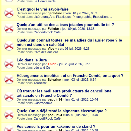
Posté dans
La Comté verte
C'est quoi le vrai savoir-faire
Dernier message par
geraldine
«
ven. 10 juil. 2026, 9:52
Posté dans
Littérature, Arts Plastiques, Photographie, Expositions...
Quelqu'un utilise des alèses jetables pour adulte ici ?
Dernier message par
Felicité
«
jeu. 09 juil. 2026, 13:35
Posté dans
Cancoill'Rock Café
Quelqu'un connait toutes les maladies du laurier rose ? le
mien est dans un sale état
Dernier message par
Vico
«
ven. 03 juil. 2026, 9:28
Posté dans
Café des anciens
Léo dans le Jura
Dernier message par
Thier
«
jeu. 25 juin 2026, 8:27
Posté dans
Léo and Co
Hébergements insolites : et en Franche-Comté, on a quoi ?
Dernier message par
Sylvainp
«
mer. 03 juin 2026, 0:34
Posté dans
Tourisme
Où trouver les meilleurs producteurs de cancoillotte
artisanale en Franche-Comté ?
Dernier message par
paquin94
«
lun. 01 juin 2026, 10:44
Posté dans
Gastronomie
Quelqu'un a déjà testé la signature électronique ?
Dernier message par
paquin94
«
lun. 01 juin 2026, 10:40
Posté dans
Cancoill'Rock Café
Vos conseils pour un kakemono de stand ?
Dernier message par
paquin94
«
lun. 01 juin 2026, 10:38