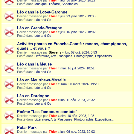
Dernier message par
Thier
«
jeu. 30 janv. 2025, 10:27
Posté dans
Musique, Théâtre, Spectacles
Léo dans le Lot-et-Garonne
Dernier message par
Thier
«
jeu. 23 janv. 2025, 19:35
Posté dans
Léo and Co
Léo en Grande-Bretagne
Dernier message par
Thier
«
jeu. 16 janv. 2025, 18:02
Posté dans
Léo and Co
Activités phares en Franche-Comté : randos, champignons,
quads... et vous ?
Dernier message par
Stevens
«
lun. 07 oct. 2024, 6:53
Posté dans
Littérature, Arts Plastiques, Photographie, Expositions...
Léo dans la Meuse
Dernier message par
Thier
«
mar. 16 juil. 2024, 10:51
Posté dans
Léo and Co
Léo en Meurthe-et-Moselle
Dernier message par
Thier
«
sam. 30 mars 2024, 19:20
Posté dans
Léo and Co
Léo en Dordogne
Dernier message par
Thier
«
lun. 11 déc. 2023, 23:32
Posté dans
Léo and Co
Poème "Les Tambours comtois"
Dernier message par
Thier
«
dim. 10 déc. 2023, 1:03
Posté dans
Littérature, Arts Plastiques, Photographie, Expositions...
Polar Park
Dernier message par
Thier
«
lun. 06 nov. 2023, 19:03