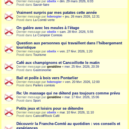
Dernier message par
obelix
«
dim. 29 mars 2026, 6:03
Posté dans
Savoir-faire
Vraiment surpris par mes patates cette année
Dernier message par
hderogier
«
jeu. 26 mars 2026, 12:31
Posté dans
La Comté verte
On galère avec les meules à l'étage
Dernier message par
obelix
«
sam. 28 févr. 2026, 5:55
Posté dans
Le Comptoir Comtois
Question aux personnes qui travaillent dans l’hébergement
touristique
Dernier message par
obelix
«
ven. 27 févr. 2026, 1:20
Posté dans
Tourisme
Café aux champignons et Cancoillotte le matin
Dernier message par
geraldine
«
mer. 25 févr. 2026, 20:39
Posté dans
Gastronomie
Bail et poêle à bois vers Pontarlier
Dernier message par
hderogier
«
ven. 20 févr. 2026, 12:00
Posté dans
Parlers comtois
Re: Un massage qui ne détend pas toujours comme prévu
Dernier message par
geraldine
«
mar. 17 févr. 2026, 15:06
Posté dans
Sport
Petits jeux et loisirs pour se détendre
Dernier message par
obelix
«
mar. 10 févr. 2026, 11:10
Posté dans
Cancoill'Rock Café
Découvrir la Franche-Comté au quotidien : vos conseils et
expériences