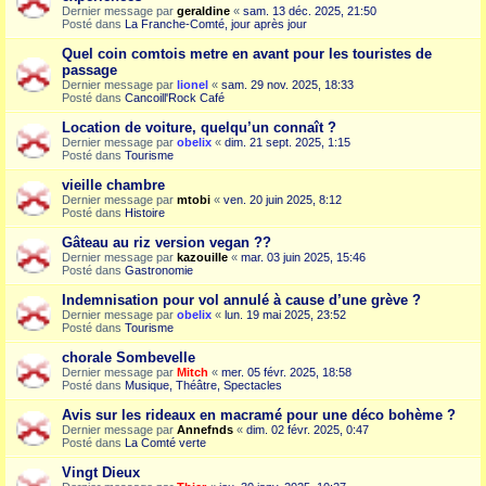
Dernier message par
geraldine
«
sam. 13 déc. 2025, 21:50
Posté dans
La Franche-Comté, jour après jour
Quel coin comtois metre en avant pour les touristes de
passage
Dernier message par
lionel
«
sam. 29 nov. 2025, 18:33
Posté dans
Cancoill'Rock Café
Location de voiture, quelqu’un connaît ?
Dernier message par
obelix
«
dim. 21 sept. 2025, 1:15
Posté dans
Tourisme
vieille chambre
Dernier message par
mtobi
«
ven. 20 juin 2025, 8:12
Posté dans
Histoire
Gâteau au riz version vegan ??
Dernier message par
kazouille
«
mar. 03 juin 2025, 15:46
Posté dans
Gastronomie
Indemnisation pour vol annulé à cause d’une grève ?
Dernier message par
obelix
«
lun. 19 mai 2025, 23:52
Posté dans
Tourisme
chorale Sombevelle
Dernier message par
Mitch
«
mer. 05 févr. 2025, 18:58
Posté dans
Musique, Théâtre, Spectacles
Avis sur les rideaux en macramé pour une déco bohème ?
Dernier message par
Annefnds
«
dim. 02 févr. 2025, 0:47
Posté dans
La Comté verte
Vingt Dieux