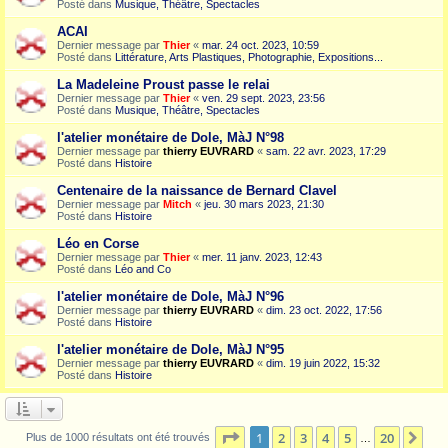
Posté dans
Musique, Théâtre, Spectacles
ACAI
Dernier message par
Thier
«
mar. 24 oct. 2023, 10:59
Posté dans
Littérature, Arts Plastiques, Photographie, Expositions...
La Madeleine Proust passe le relai
Dernier message par
Thier
«
ven. 29 sept. 2023, 23:56
Posté dans
Musique, Théâtre, Spectacles
l'atelier monétaire de Dole, MàJ N°98
Dernier message par
thierry EUVRARD
«
sam. 22 avr. 2023, 17:29
Posté dans
Histoire
Centenaire de la naissance de Bernard Clavel
Dernier message par
Mitch
«
jeu. 30 mars 2023, 21:30
Posté dans
Histoire
Léo en Corse
Dernier message par
Thier
«
mer. 11 janv. 2023, 12:43
Posté dans
Léo and Co
l'atelier monétaire de Dole, MàJ N°96
Dernier message par
thierry EUVRARD
«
dim. 23 oct. 2022, 17:56
Posté dans
Histoire
l'atelier monétaire de Dole, MàJ N°95
Dernier message par
thierry EUVRARD
«
dim. 19 juin 2022, 15:32
Posté dans
Histoire
Page
1
sur
20
1
2
3
4
5
20
Sui
Plus de 1000 résultats ont été trouvés
…