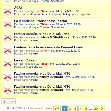
Posté dans
Musique, Théâtre, Spectacles
ACAI
Dernier message par
Thier
«
mar. 24 oct. 2023, 10:59
Posté dans
Littérature, Arts Plastiques, Photographie, Expositions...
La Madeleine Proust passe le relai
Dernier message par
Thier
«
ven. 29 sept. 2023, 23:56
Posté dans
Musique, Théâtre, Spectacles
l'atelier monétaire de Dole, MàJ N°98
Dernier message par
thierry EUVRARD
«
sam. 22 avr. 2023, 17:29
Posté dans
Histoire
Centenaire de la naissance de Bernard Clavel
Dernier message par
Mitch
«
jeu. 30 mars 2023, 21:30
Posté dans
Histoire
Léo en Corse
Dernier message par
Thier
«
mer. 11 janv. 2023, 12:43
Posté dans
Léo and Co
l'atelier monétaire de Dole, MàJ N°96
Dernier message par
thierry EUVRARD
«
dim. 23 oct. 2022, 17:56
Posté dans
Histoire
l'atelier monétaire de Dole, MàJ N°95
Dernier message par
thierry EUVRARD
«
dim. 19 juin 2022, 15:32
Posté dans
Histoire
Page
1
sur
20
1
2
3
4
5
20
Sui
Plus de 1000 résultats ont été trouvés
…