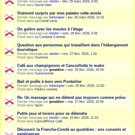
Dernier message par
obelix
«
dim. 29 mars 2026, 6:03
Posté dans
Savoir-faire
Vraiment surpris par mes patates cette année
Dernier message par
hderogier
«
jeu. 26 mars 2026, 12:31
Posté dans
La Comté verte
On galère avec les meules à l'étage
Dernier message par
obelix
«
sam. 28 févr. 2026, 5:55
Posté dans
Le Comptoir Comtois
Question aux personnes qui travaillent dans l’hébergement
touristique
Dernier message par
obelix
«
ven. 27 févr. 2026, 1:20
Posté dans
Tourisme
Café aux champignons et Cancoillotte le matin
Dernier message par
geraldine
«
mer. 25 févr. 2026, 20:39
Posté dans
Gastronomie
Bail et poêle à bois vers Pontarlier
Dernier message par
hderogier
«
ven. 20 févr. 2026, 12:00
Posté dans
Parlers comtois
Re: Un massage qui ne détend pas toujours comme prévu
Dernier message par
geraldine
«
mar. 17 févr. 2026, 15:06
Posté dans
Sport
Petits jeux et loisirs pour se détendre
Dernier message par
obelix
«
mar. 10 févr. 2026, 11:10
Posté dans
Cancoill'Rock Café
Découvrir la Franche-Comté au quotidien : vos conseils et
expériences