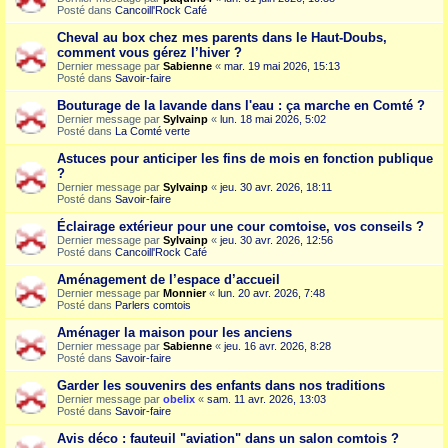
Posté dans
Cancoill'Rock Café
Cheval au box chez mes parents dans le Haut-Doubs,
comment vous gérez l’hiver ?
Dernier message par
Sabienne
«
mar. 19 mai 2026, 15:13
Posté dans
Savoir-faire
Bouturage de la lavande dans l'eau : ça marche en Comté ?
Dernier message par
Sylvainp
«
lun. 18 mai 2026, 5:02
Posté dans
La Comté verte
Astuces pour anticiper les fins de mois en fonction publique
?
Dernier message par
Sylvainp
«
jeu. 30 avr. 2026, 18:11
Posté dans
Savoir-faire
Éclairage extérieur pour une cour comtoise, vos conseils ?
Dernier message par
Sylvainp
«
jeu. 30 avr. 2026, 12:56
Posté dans
Cancoill'Rock Café
Aménagement de l’espace d’accueil
Dernier message par
Monnier
«
lun. 20 avr. 2026, 7:48
Posté dans
Parlers comtois
Aménager la maison pour les anciens
Dernier message par
Sabienne
«
jeu. 16 avr. 2026, 8:28
Posté dans
Savoir-faire
Garder les souvenirs des enfants dans nos traditions
Dernier message par
obelix
«
sam. 11 avr. 2026, 13:03
Posté dans
Savoir-faire
Avis déco : fauteuil "aviation" dans un salon comtois ?