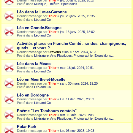
Dernier message par
Thier
«
jeu. 30 janv. 2025, 10:27
Posté dans
Musique, Théâtre, Spectacles
Léo dans le Lot-et-Garonne
Dernier message par
Thier
«
jeu. 23 janv. 2025, 19:35
Posté dans
Léo and Co
Léo en Grande-Bretagne
Dernier message par
Thier
«
jeu. 16 janv. 2025, 18:02
Posté dans
Léo and Co
Activités phares en Franche-Comté : randos, champignons,
quads... et vous ?
Dernier message par
Stevens
«
lun. 07 oct. 2024, 6:53
Posté dans
Littérature, Arts Plastiques, Photographie, Expositions...
Léo dans la Meuse
Dernier message par
Thier
«
mar. 16 juil. 2024, 10:51
Posté dans
Léo and Co
Léo en Meurthe-et-Moselle
Dernier message par
Thier
«
sam. 30 mars 2024, 19:20
Posté dans
Léo and Co
Léo en Dordogne
Dernier message par
Thier
«
lun. 11 déc. 2023, 23:32
Posté dans
Léo and Co
Poème "Les Tambours comtois"
Dernier message par
Thier
«
dim. 10 déc. 2023, 1:03
Posté dans
Littérature, Arts Plastiques, Photographie, Expositions...
Polar Park
Dernier message par
Thier
«
lun. 06 nov. 2023, 19:03