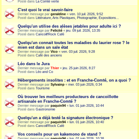
Posté dans
La Comté verte
C'est quoi le vrai savoir-faire
Dernier message par
geraldine
«
ven. 10 juil. 2026, 9:52
Posté dans
Littérature, Arts Plastiques, Photographie, Expositions...
Quelqu'un utilise des alèses jetables pour adulte ici ?
Dernier message par
Felicité
«
jeu. 09 juil. 2026, 13:35
Posté dans
Cancoill'Rock Café
Quelqu'un connait toutes les maladies du laurier rose ? le
mien est dans un sale état
Dernier message par
Vico
«
ven. 03 juil. 2026, 9:28
Posté dans
Café des anciens
Léo dans le Jura
Dernier message par
Thier
«
jeu. 25 juin 2026, 8:27
Posté dans
Léo and Co
Hébergements insolites : et en Franche-Comté, on a quoi ?
Dernier message par
Sylvainp
«
mer. 03 juin 2026, 0:34
Posté dans
Tourisme
Où trouver les meilleurs producteurs de cancoillotte
artisanale en Franche-Comté ?
Dernier message par
paquin94
«
lun. 01 juin 2026, 10:44
Posté dans
Gastronomie
Quelqu'un a déjà testé la signature électronique ?
Dernier message par
paquin94
«
lun. 01 juin 2026, 10:40
Posté dans
Cancoill'Rock Café
Vos conseils pour un kakemono de stand ?
Dernier message par
paquin94
«
lun. 01 juin 2026, 10:38