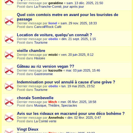
Dernier message par
geraldine
«
sam. 13 déc. 2025, 21:50
Posté dans
La Franche-Comté, jour après jour
Quel coin comtois metre en avant pour les touristes de
passage
Dernier message par
lionel
«
sam. 29 nov. 2025, 18:33
Posté dans
Cancoill'Rock Café
Location de voiture, quelqu’un connaît ?
Dernier message par
obelix
«
dim. 21 sept. 2025, 1:15
Posté dans
Tourisme
vieille chambre
Dernier message par
mtobi
«
ven. 20 juin 2025, 8:12
Posté dans
Histoire
Gâteau au riz version vegan ??
Dernier message par
kazouille
«
mar. 03 juin 2025, 15:46
Posté dans
Gastronomie
Indemnisation pour vol annulé à cause d’une grève ?
Dernier message par
obelix
«
lun. 19 mai 2025, 23:52
Posté dans
Tourisme
chorale Sombevelle
Dernier message par
Mitch
«
mer. 05 févr. 2025, 18:58
Posté dans
Musique, Théâtre, Spectacles
Avis sur les rideaux en macramé pour une déco bohème ?
Dernier message par
Annefnds
«
dim. 02 févr. 2025, 0:47
Posté dans
La Comté verte
Vingt Dieux