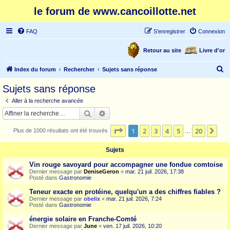
le forum de www.cancoillotte.net
FAQ
S’enregistrer
Connexion
Retour au site
Livre d'or
R
Index du forum
Rechercher
Sujets sans réponse
e
Sujets sans réponse
c
Aller à la recherche avancée
h
Rechercher
Recherche avancée
e
Page
1
sur
20
1
2
3
4
5
20
Sui
Plus de 1000 résultats ont été trouvés
r
…
c
Sujets
h
Vin rouge savoyard pour accompagner une fondue comtoise
e
Dernier message par
DeniseGeron
«
mar. 21 juil. 2026, 17:38
Posté dans
Gastronomie
r
Teneur exacte en protéine, quelqu'un a des chiffres fiables ?
Dernier message par
obelix
«
mar. 21 juil. 2026, 7:24
Posté dans
Gastronomie
énergie solaire en Franche-Comté
Dernier message par
June
«
ven. 17 juil. 2026, 10:20