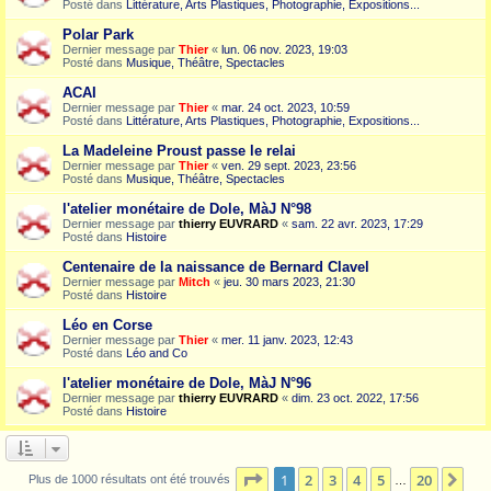
Posté dans
Littérature, Arts Plastiques, Photographie, Expositions...
Polar Park
Dernier message par
Thier
«
lun. 06 nov. 2023, 19:03
Posté dans
Musique, Théâtre, Spectacles
ACAI
Dernier message par
Thier
«
mar. 24 oct. 2023, 10:59
Posté dans
Littérature, Arts Plastiques, Photographie, Expositions...
La Madeleine Proust passe le relai
Dernier message par
Thier
«
ven. 29 sept. 2023, 23:56
Posté dans
Musique, Théâtre, Spectacles
l'atelier monétaire de Dole, MàJ N°98
Dernier message par
thierry EUVRARD
«
sam. 22 avr. 2023, 17:29
Posté dans
Histoire
Centenaire de la naissance de Bernard Clavel
Dernier message par
Mitch
«
jeu. 30 mars 2023, 21:30
Posté dans
Histoire
Léo en Corse
Dernier message par
Thier
«
mer. 11 janv. 2023, 12:43
Posté dans
Léo and Co
l'atelier monétaire de Dole, MàJ N°96
Dernier message par
thierry EUVRARD
«
dim. 23 oct. 2022, 17:56
Posté dans
Histoire
Page
1
sur
20
1
2
3
4
5
20
Sui
Plus de 1000 résultats ont été trouvés
…