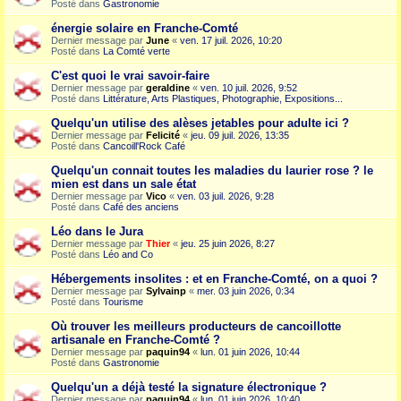
Posté dans
Gastronomie
énergie solaire en Franche-Comté
Dernier message par
June
«
ven. 17 juil. 2026, 10:20
Posté dans
La Comté verte
C'est quoi le vrai savoir-faire
Dernier message par
geraldine
«
ven. 10 juil. 2026, 9:52
Posté dans
Littérature, Arts Plastiques, Photographie, Expositions...
Quelqu'un utilise des alèses jetables pour adulte ici ?
Dernier message par
Felicité
«
jeu. 09 juil. 2026, 13:35
Posté dans
Cancoill'Rock Café
Quelqu'un connait toutes les maladies du laurier rose ? le
mien est dans un sale état
Dernier message par
Vico
«
ven. 03 juil. 2026, 9:28
Posté dans
Café des anciens
Léo dans le Jura
Dernier message par
Thier
«
jeu. 25 juin 2026, 8:27
Posté dans
Léo and Co
Hébergements insolites : et en Franche-Comté, on a quoi ?
Dernier message par
Sylvainp
«
mer. 03 juin 2026, 0:34
Posté dans
Tourisme
Où trouver les meilleurs producteurs de cancoillotte
artisanale en Franche-Comté ?
Dernier message par
paquin94
«
lun. 01 juin 2026, 10:44
Posté dans
Gastronomie
Quelqu'un a déjà testé la signature électronique ?
Dernier message par
paquin94
«
lun. 01 juin 2026, 10:40