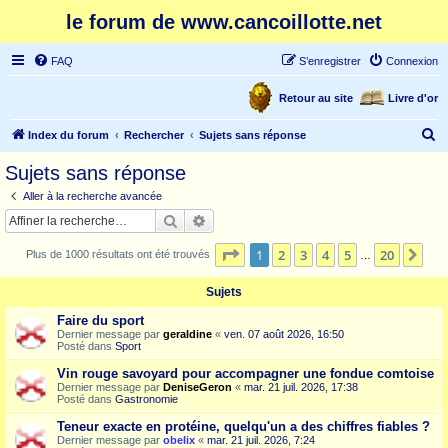
le forum de www.cancoillotte.net
FAQ
S’enregistrer
Connexion
Retour au site
Livre d'or
R
Index du forum
Rechercher
Sujets sans réponse
e
Sujets sans réponse
c
Aller à la recherche avancée
h
Rechercher
Recherche avancée
e
Page
1
sur
20
1
2
3
4
5
20
Sui
Plus de 1000 résultats ont été trouvés
r
…
c
Sujets
h
Faire du sport
e
Dernier message par
geraldine
«
ven. 07 août 2026, 16:50
Posté dans
Sport
r
Vin rouge savoyard pour accompagner une fondue comtoise
Dernier message par
DeniseGeron
«
mar. 21 juil. 2026, 17:38
Posté dans
Gastronomie
Teneur exacte en protéine, quelqu'un a des chiffres fiables ?
Dernier message par
obelix
«
mar. 21 juil. 2026, 7:24