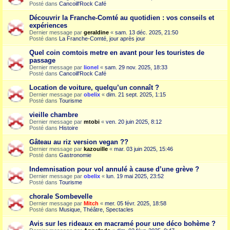
Posté dans
Cancoill'Rock Café
Découvrir la Franche-Comté au quotidien : vos conseils et
expériences
Dernier message par
geraldine
«
sam. 13 déc. 2025, 21:50
Posté dans
La Franche-Comté, jour après jour
Quel coin comtois metre en avant pour les touristes de
passage
Dernier message par
lionel
«
sam. 29 nov. 2025, 18:33
Posté dans
Cancoill'Rock Café
Location de voiture, quelqu’un connaît ?
Dernier message par
obelix
«
dim. 21 sept. 2025, 1:15
Posté dans
Tourisme
vieille chambre
Dernier message par
mtobi
«
ven. 20 juin 2025, 8:12
Posté dans
Histoire
Gâteau au riz version vegan ??
Dernier message par
kazouille
«
mar. 03 juin 2025, 15:46
Posté dans
Gastronomie
Indemnisation pour vol annulé à cause d’une grève ?
Dernier message par
obelix
«
lun. 19 mai 2025, 23:52
Posté dans
Tourisme
chorale Sombevelle
Dernier message par
Mitch
«
mer. 05 févr. 2025, 18:58
Posté dans
Musique, Théâtre, Spectacles
Avis sur les rideaux en macramé pour une déco bohème ?