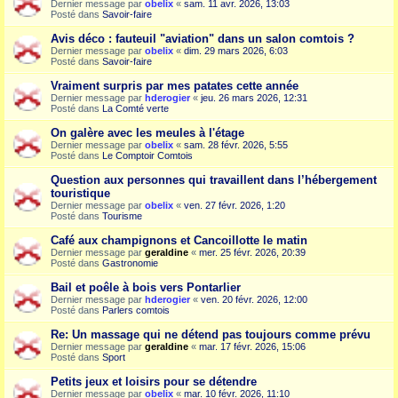
Dernier message par
obelix
«
sam. 11 avr. 2026, 13:03
Posté dans
Savoir-faire
Avis déco : fauteuil "aviation" dans un salon comtois ?
Dernier message par
obelix
«
dim. 29 mars 2026, 6:03
Posté dans
Savoir-faire
Vraiment surpris par mes patates cette année
Dernier message par
hderogier
«
jeu. 26 mars 2026, 12:31
Posté dans
La Comté verte
On galère avec les meules à l'étage
Dernier message par
obelix
«
sam. 28 févr. 2026, 5:55
Posté dans
Le Comptoir Comtois
Question aux personnes qui travaillent dans l’hébergement
touristique
Dernier message par
obelix
«
ven. 27 févr. 2026, 1:20
Posté dans
Tourisme
Café aux champignons et Cancoillotte le matin
Dernier message par
geraldine
«
mer. 25 févr. 2026, 20:39
Posté dans
Gastronomie
Bail et poêle à bois vers Pontarlier
Dernier message par
hderogier
«
ven. 20 févr. 2026, 12:00
Posté dans
Parlers comtois
Re: Un massage qui ne détend pas toujours comme prévu
Dernier message par
geraldine
«
mar. 17 févr. 2026, 15:06
Posté dans
Sport
Petits jeux et loisirs pour se détendre
Dernier message par
obelix
«
mar. 10 févr. 2026, 11:10