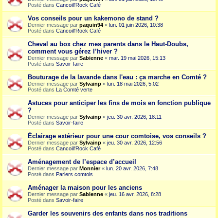
Posté dans
Cancoill'Rock Café
Vos conseils pour un kakemono de stand ?
Dernier message par
paquin94
«
lun. 01 juin 2026, 10:38
Posté dans
Cancoill'Rock Café
Cheval au box chez mes parents dans le Haut-Doubs,
comment vous gérez l’hiver ?
Dernier message par
Sabienne
«
mar. 19 mai 2026, 15:13
Posté dans
Savoir-faire
Bouturage de la lavande dans l'eau : ça marche en Comté ?
Dernier message par
Sylvainp
«
lun. 18 mai 2026, 5:02
Posté dans
La Comté verte
Astuces pour anticiper les fins de mois en fonction publique
?
Dernier message par
Sylvainp
«
jeu. 30 avr. 2026, 18:11
Posté dans
Savoir-faire
Éclairage extérieur pour une cour comtoise, vos conseils ?
Dernier message par
Sylvainp
«
jeu. 30 avr. 2026, 12:56
Posté dans
Cancoill'Rock Café
Aménagement de l’espace d’accueil
Dernier message par
Monnier
«
lun. 20 avr. 2026, 7:48
Posté dans
Parlers comtois
Aménager la maison pour les anciens
Dernier message par
Sabienne
«
jeu. 16 avr. 2026, 8:28
Posté dans
Savoir-faire
Garder les souvenirs des enfants dans nos traditions