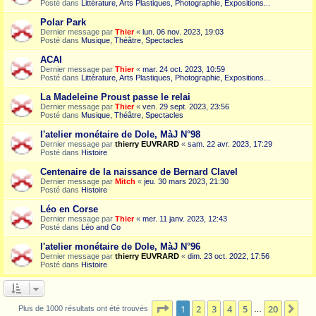
Posté dans
Littérature, Arts Plastiques, Photographie, Expositions...
Polar Park
Dernier message par
Thier
«
lun. 06 nov. 2023, 19:03
Posté dans
Musique, Théâtre, Spectacles
ACAI
Dernier message par
Thier
«
mar. 24 oct. 2023, 10:59
Posté dans
Littérature, Arts Plastiques, Photographie, Expositions...
La Madeleine Proust passe le relai
Dernier message par
Thier
«
ven. 29 sept. 2023, 23:56
Posté dans
Musique, Théâtre, Spectacles
l'atelier monétaire de Dole, MàJ N°98
Dernier message par
thierry EUVRARD
«
sam. 22 avr. 2023, 17:29
Posté dans
Histoire
Centenaire de la naissance de Bernard Clavel
Dernier message par
Mitch
«
jeu. 30 mars 2023, 21:30
Posté dans
Histoire
Léo en Corse
Dernier message par
Thier
«
mer. 11 janv. 2023, 12:43
Posté dans
Léo and Co
l'atelier monétaire de Dole, MàJ N°96
Dernier message par
thierry EUVRARD
«
dim. 23 oct. 2022, 17:56
Posté dans
Histoire
Page
1
sur
20
1
2
3
4
5
20
Sui
Plus de 1000 résultats ont été trouvés
…