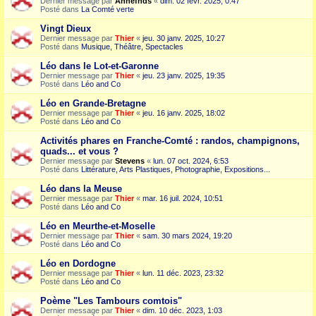
Dernier message par
Annefnds
«
dim. 02 févr. 2025, 0:47
Posté dans
La Comté verte
Vingt Dieux
Dernier message par
Thier
«
jeu. 30 janv. 2025, 10:27
Posté dans
Musique, Théâtre, Spectacles
Léo dans le Lot-et-Garonne
Dernier message par
Thier
«
jeu. 23 janv. 2025, 19:35
Posté dans
Léo and Co
Léo en Grande-Bretagne
Dernier message par
Thier
«
jeu. 16 janv. 2025, 18:02
Posté dans
Léo and Co
Activités phares en Franche-Comté : randos, champignons,
quads... et vous ?
Dernier message par
Stevens
«
lun. 07 oct. 2024, 6:53
Posté dans
Littérature, Arts Plastiques, Photographie, Expositions...
Léo dans la Meuse
Dernier message par
Thier
«
mar. 16 juil. 2024, 10:51
Posté dans
Léo and Co
Léo en Meurthe-et-Moselle
Dernier message par
Thier
«
sam. 30 mars 2024, 19:20
Posté dans
Léo and Co
Léo en Dordogne
Dernier message par
Thier
«
lun. 11 déc. 2023, 23:32
Posté dans
Léo and Co
Poème "Les Tambours comtois"
Dernier message par
Thier
«
dim. 10 déc. 2023, 1:03