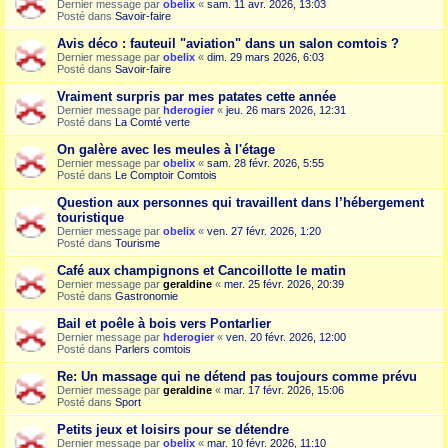
Dernier message par
obelix
«
sam. 11 avr. 2026, 13:03
Posté dans
Savoir-faire
Avis déco : fauteuil "aviation" dans un salon comtois ?
Dernier message par
obelix
«
dim. 29 mars 2026, 6:03
Posté dans
Savoir-faire
Vraiment surpris par mes patates cette année
Dernier message par
hderogier
«
jeu. 26 mars 2026, 12:31
Posté dans
La Comté verte
On galère avec les meules à l'étage
Dernier message par
obelix
«
sam. 28 févr. 2026, 5:55
Posté dans
Le Comptoir Comtois
Question aux personnes qui travaillent dans l’hébergement
touristique
Dernier message par
obelix
«
ven. 27 févr. 2026, 1:20
Posté dans
Tourisme
Café aux champignons et Cancoillotte le matin
Dernier message par
geraldine
«
mer. 25 févr. 2026, 20:39
Posté dans
Gastronomie
Bail et poêle à bois vers Pontarlier
Dernier message par
hderogier
«
ven. 20 févr. 2026, 12:00
Posté dans
Parlers comtois
Re: Un massage qui ne détend pas toujours comme prévu
Dernier message par
geraldine
«
mar. 17 févr. 2026, 15:06
Posté dans
Sport
Petits jeux et loisirs pour se détendre
Dernier message par
obelix
«
mar. 10 févr. 2026, 11:10