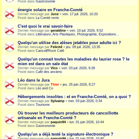
Posté dans
Gastronomie
énergie solaire en Franche-Comté
Dernier message par
June
«
ven. 17 juil. 2026, 10:20
Posté dans
La Comté verte
C'est quoi le vrai savoir-faire
Dernier message par
geraldine
«
ven. 10 juil. 2026, 9:52
Posté dans
Littérature, Arts Plastiques, Photographie, Expositions...
Quelqu'un utilise des alèses jetables pour adulte ici ?
Dernier message par
Felicité
«
jeu. 09 juil. 2026, 13:35
Posté dans
Cancoill'Rock Café
Quelqu'un connait toutes les maladies du laurier rose ? le
mien est dans un sale état
Dernier message par
Vico
«
ven. 03 juil. 2026, 9:28
Posté dans
Café des anciens
Léo dans le Jura
Dernier message par
Thier
«
jeu. 25 juin 2026, 8:27
Posté dans
Léo and Co
Hébergements insolites : et en Franche-Comté, on a quoi ?
Dernier message par
Sylvainp
«
mer. 03 juin 2026, 0:34
Posté dans
Tourisme
Où trouver les meilleurs producteurs de cancoillotte
artisanale en Franche-Comté ?
Dernier message par
paquin94
«
lun. 01 juin 2026, 10:44
Posté dans
Gastronomie
Quelqu'un a déjà testé la signature électronique ?
Dernier message par
paquin94
«
lun. 01 juin 2026, 10:40