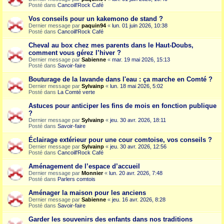
Posté dans
Cancoill'Rock Café
Vos conseils pour un kakemono de stand ?
Dernier message par
paquin94
«
lun. 01 juin 2026, 10:38
Posté dans
Cancoill'Rock Café
Cheval au box chez mes parents dans le Haut-Doubs,
comment vous gérez l’hiver ?
Dernier message par
Sabienne
«
mar. 19 mai 2026, 15:13
Posté dans
Savoir-faire
Bouturage de la lavande dans l'eau : ça marche en Comté ?
Dernier message par
Sylvainp
«
lun. 18 mai 2026, 5:02
Posté dans
La Comté verte
Astuces pour anticiper les fins de mois en fonction publique
?
Dernier message par
Sylvainp
«
jeu. 30 avr. 2026, 18:11
Posté dans
Savoir-faire
Éclairage extérieur pour une cour comtoise, vos conseils ?
Dernier message par
Sylvainp
«
jeu. 30 avr. 2026, 12:56
Posté dans
Cancoill'Rock Café
Aménagement de l’espace d’accueil
Dernier message par
Monnier
«
lun. 20 avr. 2026, 7:48
Posté dans
Parlers comtois
Aménager la maison pour les anciens
Dernier message par
Sabienne
«
jeu. 16 avr. 2026, 8:28
Posté dans
Savoir-faire
Garder les souvenirs des enfants dans nos traditions