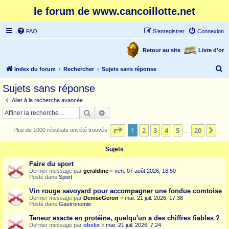
le forum de www.cancoillotte.net
FAQ
S’enregistrer
Connexion
Retour au site
Livre d'or
R
Index du forum
Rechercher
Sujets sans réponse
e
Sujets sans réponse
c
Aller à la recherche avancée
h
Rechercher
Recherche avancée
e
Page
1
sur
20
1
2
3
4
5
20
Sui
Plus de 1000 résultats ont été trouvés
r
…
c
Sujets
h
Faire du sport
e
Dernier message par
geraldine
«
ven. 07 août 2026, 16:50
Posté dans
Sport
r
Vin rouge savoyard pour accompagner une fondue comtoise
Dernier message par
DeniseGeron
«
mar. 21 juil. 2026, 17:38
Posté dans
Gastronomie
Teneur exacte en protéine, quelqu'un a des chiffres fiables ?
Dernier message par
obelix
«
mar. 21 juil. 2026, 7:24