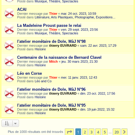
Posté dans
Musique, Théâtre, Spectacles
ACAI
Dernier message par
Thier
«
mar. 24 oct. 2023, 10:59
Posté dans
Littérature, Arts Plastiques, Photographie, Expositions...
La Madeleine Proust passe le relai
Dernier message par
Thier
«
ven. 29 sept. 2023, 23:56
Posté dans
Musique, Théâtre, Spectacles
l'atelier monétaire de Dole, MàJ N°98
Dernier message par
thierry EUVRARD
«
sam. 22 avr. 2023, 17:29
Posté dans
Histoire
Centenaire de la naissance de Bernard Clavel
Dernier message par
Mitch
«
jeu. 30 mars 2023, 21:30
Posté dans
Histoire
Léo en Corse
Dernier message par
Thier
«
mer. 11 janv. 2023, 12:43
Posté dans
Léo and Co
l'atelier monétaire de Dole, MàJ N°96
Dernier message par
thierry EUVRARD
«
dim. 23 oct. 2022, 17:56
Posté dans
Histoire
l'atelier monétaire de Dole, MàJ N°95
Dernier message par
thierry EUVRARD
«
dim. 19 juin 2022, 15:32
Posté dans
Histoire
Page
1
sur
20
1
2
3
4
5
20
Sui
Plus de 1000 résultats ont été trouvés
…