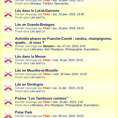
Dernier message par
Thier
«
jeu. 30 janv. 2025, 10:27
Posté dans
Musique, Théâtre, Spectacles
Léo dans le Lot-et-Garonne
Dernier message par
Thier
«
jeu. 23 janv. 2025, 19:35
Posté dans
Léo and Co
Léo en Grande-Bretagne
Dernier message par
Thier
«
jeu. 16 janv. 2025, 18:02
Posté dans
Léo and Co
Activités phares en Franche-Comté : randos, champignons,
quads... et vous ?
Dernier message par
Stevens
«
lun. 07 oct. 2024, 6:53
Posté dans
Littérature, Arts Plastiques, Photographie, Expositions...
Léo dans la Meuse
Dernier message par
Thier
«
mar. 16 juil. 2024, 10:51
Posté dans
Léo and Co
Léo en Meurthe-et-Moselle
Dernier message par
Thier
«
sam. 30 mars 2024, 19:20
Posté dans
Léo and Co
Léo en Dordogne
Dernier message par
Thier
«
lun. 11 déc. 2023, 23:32
Posté dans
Léo and Co
Poème "Les Tambours comtois"
Dernier message par
Thier
«
dim. 10 déc. 2023, 1:03
Posté dans
Littérature, Arts Plastiques, Photographie, Expositions...
Polar Park
Dernier message par
Thier
«
lun. 06 nov. 2023, 19:03