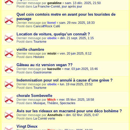
Dernier message par
geraldine
«
sam. 13 déc. 2025, 21:50
Posté dans
La Franche-Comté, jour après jour
Quel coin comtois metre en avant pour les touristes de
passage
Dernier message par
lionel
«
sam. 29 nov. 2025, 18:33
Posté dans
Cancoill'Rock Café
Location de voiture, quelqu’un connaît ?
Dernier message par
obelix
«
dim. 21 sept. 2025, 1:15
Posté dans
Tourisme
vieille chambre
Dernier message par
mtobi
«
ven. 20 juin 2025, 8:12
Posté dans
Histoire
Gâteau au riz version vegan ??
Dernier message par
kazouille
«
mar. 03 juin 2025, 15:46
Posté dans
Gastronomie
Indemnisation pour vol annulé à cause d’une grève ?
Dernier message par
obelix
«
lun. 19 mai 2025, 23:52
Posté dans
Tourisme
chorale Sombevelle
Dernier message par
Mitch
«
mer. 05 févr. 2025, 18:58
Posté dans
Musique, Théâtre, Spectacles
Avis sur les rideaux en macramé pour une déco bohème ?
Dernier message par
Annefnds
«
dim. 02 févr. 2025, 0:47
Posté dans
La Comté verte
Vingt Dieux