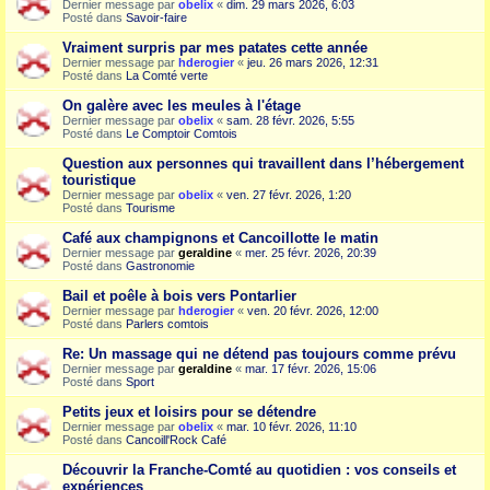
Dernier message par
obelix
«
dim. 29 mars 2026, 6:03
Posté dans
Savoir-faire
Vraiment surpris par mes patates cette année
Dernier message par
hderogier
«
jeu. 26 mars 2026, 12:31
Posté dans
La Comté verte
On galère avec les meules à l'étage
Dernier message par
obelix
«
sam. 28 févr. 2026, 5:55
Posté dans
Le Comptoir Comtois
Question aux personnes qui travaillent dans l’hébergement
touristique
Dernier message par
obelix
«
ven. 27 févr. 2026, 1:20
Posté dans
Tourisme
Café aux champignons et Cancoillotte le matin
Dernier message par
geraldine
«
mer. 25 févr. 2026, 20:39
Posté dans
Gastronomie
Bail et poêle à bois vers Pontarlier
Dernier message par
hderogier
«
ven. 20 févr. 2026, 12:00
Posté dans
Parlers comtois
Re: Un massage qui ne détend pas toujours comme prévu
Dernier message par
geraldine
«
mar. 17 févr. 2026, 15:06
Posté dans
Sport
Petits jeux et loisirs pour se détendre
Dernier message par
obelix
«
mar. 10 févr. 2026, 11:10
Posté dans
Cancoill'Rock Café
Découvrir la Franche-Comté au quotidien : vos conseils et
expériences