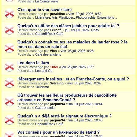
Posté dans
La Comté verte
C'est quoi le vrai savoir-faire
Dernier message par
geraldine
«
ven. 10 juil. 2026, 9:52
Posté dans
Littérature, Arts Plastiques, Photographie, Expositions...
Quelqu'un utilise des alèses jetables pour adulte ici ?
Dernier message par
Felicité
«
jeu. 09 juil. 2026, 13:35
Posté dans
Cancoill'Rock Café
Quelqu'un connait toutes les maladies du laurier rose ? le
mien est dans un sale état
Dernier message par
Vico
«
ven. 03 juil. 2026, 9:28
Posté dans
Café des anciens
Léo dans le Jura
Dernier message par
Thier
«
jeu. 25 juin 2026, 8:27
Posté dans
Léo and Co
Hébergements insolites : et en Franche-Comté, on a quoi ?
Dernier message par
Sylvainp
«
mer. 03 juin 2026, 0:34
Posté dans
Tourisme
Où trouver les meilleurs producteurs de cancoillotte
artisanale en Franche-Comté ?
Dernier message par
paquin94
«
lun. 01 juin 2026, 10:44
Posté dans
Gastronomie
Quelqu'un a déjà testé la signature électronique ?
Dernier message par
paquin94
«
lun. 01 juin 2026, 10:40
Posté dans
Cancoill'Rock Café
Vos conseils pour un kakemono de stand ?
Dernier message par
paquin94
«
lun. 01 juin 2026, 10:38