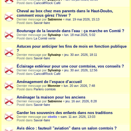
Posté dans
Cancoill'Rock Café
Cheval au box chez mes parents dans le Haut-Doubs,
comment vous gérez l’hiver ?
Dernier message par
Sabienne
«
mar. 19 mai 2026, 15:13
Posté dans
Savoir-faire
Bouturage de la lavande dans l'eau : ça marche en Comté ?
Dernier message par
Sylvainp
«
lun. 18 mai 2026, 5:02
Posté dans
La Comté verte
Astuces pour anticiper les fins de mois en fonction publique
?
Dernier message par
Sylvainp
«
jeu. 30 avr. 2026, 18:11
Posté dans
Savoir-faire
Éclairage extérieur pour une cour comtoise, vos conseils ?
Dernier message par
Sylvainp
«
jeu. 30 avr. 2026, 12:56
Posté dans
Cancoill'Rock Café
Aménagement de l’espace d’accueil
Dernier message par
Monnier
«
lun. 20 avr. 2026, 7:48
Posté dans
Parlers comtois
Aménager la maison pour les anciens
Dernier message par
Sabienne
«
jeu. 16 avr. 2026, 8:28
Posté dans
Savoir-faire
Garder les souvenirs des enfants dans nos traditions
Dernier message par
obelix
«
sam. 11 avr. 2026, 13:03
Posté dans
Savoir-faire
Avis déco : fauteuil "aviation" dans un salon comtois ?