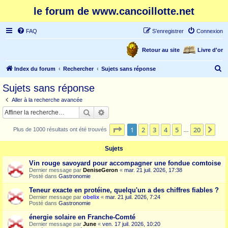
le forum de www.cancoillotte.net
FAQ
S’enregistrer
Connexion
Retour au site
Livre d'or
R
Index du forum
Rechercher
Sujets sans réponse
e
Sujets sans réponse
c
Aller à la recherche avancée
h
Rechercher
Recherche avancée
e
Page
1
sur
20
1
2
3
4
5
20
Sui
Plus de 1000 résultats ont été trouvés
r
…
c
Sujets
h
Vin rouge savoyard pour accompagner une fondue comtoise
e
Dernier message par
DeniseGeron
«
mar. 21 juil. 2026, 17:38
Posté dans
Gastronomie
r
Teneur exacte en protéine, quelqu'un a des chiffres fiables ?
Dernier message par
obelix
«
mar. 21 juil. 2026, 7:24
Posté dans
Gastronomie
énergie solaire en Franche-Comté
Dernier message par
June
«
ven. 17 juil. 2026, 10:20