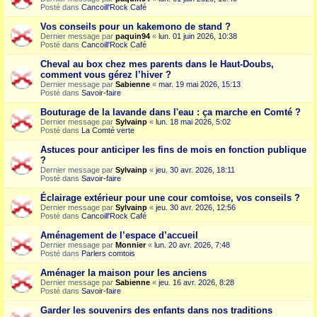
Posté dans
Cancoill'Rock Café
Vos conseils pour un kakemono de stand ?
Dernier message par
paquin94
«
lun. 01 juin 2026, 10:38
Posté dans
Cancoill'Rock Café
Cheval au box chez mes parents dans le Haut-Doubs,
comment vous gérez l’hiver ?
Dernier message par
Sabienne
«
mar. 19 mai 2026, 15:13
Posté dans
Savoir-faire
Bouturage de la lavande dans l'eau : ça marche en Comté ?
Dernier message par
Sylvainp
«
lun. 18 mai 2026, 5:02
Posté dans
La Comté verte
Astuces pour anticiper les fins de mois en fonction publique
?
Dernier message par
Sylvainp
«
jeu. 30 avr. 2026, 18:11
Posté dans
Savoir-faire
Éclairage extérieur pour une cour comtoise, vos conseils ?
Dernier message par
Sylvainp
«
jeu. 30 avr. 2026, 12:56
Posté dans
Cancoill'Rock Café
Aménagement de l’espace d’accueil
Dernier message par
Monnier
«
lun. 20 avr. 2026, 7:48
Posté dans
Parlers comtois
Aménager la maison pour les anciens
Dernier message par
Sabienne
«
jeu. 16 avr. 2026, 8:28
Posté dans
Savoir-faire
Garder les souvenirs des enfants dans nos traditions