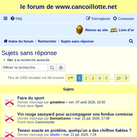
le forum de www.cancoillotte.net
FAQ
S’enregistrer
Connexion
Retour au site
Livre d'or
R
Index du forum
Rechercher
Sujets sans réponse
e
Sujets sans réponse
c
Aller à la recherche avancée
h
Rechercher
Recherche avancée
e
Page
1
sur
20
1
2
3
4
5
20
Sui
Plus de 1000 résultats ont été trouvés
r
…
c
Sujets
h
Faire du sport
e
Dernier message par
geraldine
«
ven. 07 août 2026, 16:50
Posté dans
Sport
r
Vin rouge savoyard pour accompagner une fondue comtoise
Dernier message par
DeniseGeron
«
mar. 21 juil. 2026, 17:38
Posté dans
Gastronomie
Teneur exacte en protéine, quelqu'un a des chiffres fiables ?
Dernier message par
obelix
«
mar. 21 juil. 2026, 7:24