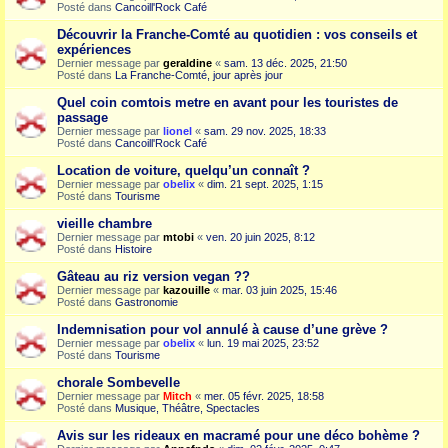
Posté dans
Cancoill'Rock Café
Découvrir la Franche-Comté au quotidien : vos conseils et
expériences
Dernier message par
geraldine
«
sam. 13 déc. 2025, 21:50
Posté dans
La Franche-Comté, jour après jour
Quel coin comtois metre en avant pour les touristes de
passage
Dernier message par
lionel
«
sam. 29 nov. 2025, 18:33
Posté dans
Cancoill'Rock Café
Location de voiture, quelqu’un connaît ?
Dernier message par
obelix
«
dim. 21 sept. 2025, 1:15
Posté dans
Tourisme
vieille chambre
Dernier message par
mtobi
«
ven. 20 juin 2025, 8:12
Posté dans
Histoire
Gâteau au riz version vegan ??
Dernier message par
kazouille
«
mar. 03 juin 2025, 15:46
Posté dans
Gastronomie
Indemnisation pour vol annulé à cause d’une grève ?
Dernier message par
obelix
«
lun. 19 mai 2025, 23:52
Posté dans
Tourisme
chorale Sombevelle
Dernier message par
Mitch
«
mer. 05 févr. 2025, 18:58
Posté dans
Musique, Théâtre, Spectacles
Avis sur les rideaux en macramé pour une déco bohème ?