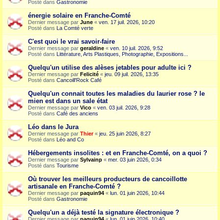
Posté dans
Gastronomie
énergie solaire en Franche-Comté
Dernier message par
June
«
ven. 17 juil. 2026, 10:20
Posté dans
La Comté verte
C'est quoi le vrai savoir-faire
Dernier message par
geraldine
«
ven. 10 juil. 2026, 9:52
Posté dans
Littérature, Arts Plastiques, Photographie, Expositions...
Quelqu'un utilise des alèses jetables pour adulte ici ?
Dernier message par
Felicité
«
jeu. 09 juil. 2026, 13:35
Posté dans
Cancoill'Rock Café
Quelqu'un connait toutes les maladies du laurier rose ? le
mien est dans un sale état
Dernier message par
Vico
«
ven. 03 juil. 2026, 9:28
Posté dans
Café des anciens
Léo dans le Jura
Dernier message par
Thier
«
jeu. 25 juin 2026, 8:27
Posté dans
Léo and Co
Hébergements insolites : et en Franche-Comté, on a quoi ?
Dernier message par
Sylvainp
«
mer. 03 juin 2026, 0:34
Posté dans
Tourisme
Où trouver les meilleurs producteurs de cancoillotte
artisanale en Franche-Comté ?
Dernier message par
paquin94
«
lun. 01 juin 2026, 10:44
Posté dans
Gastronomie
Quelqu'un a déjà testé la signature électronique ?
Dernier message par
paquin94
«
lun. 01 juin 2026, 10:40