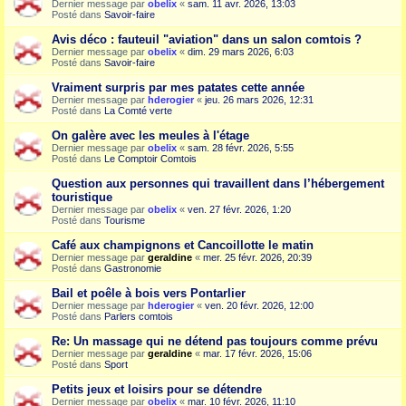
Dernier message par
obelix
«
sam. 11 avr. 2026, 13:03
Posté dans
Savoir-faire
Avis déco : fauteuil "aviation" dans un salon comtois ?
Dernier message par
obelix
«
dim. 29 mars 2026, 6:03
Posté dans
Savoir-faire
Vraiment surpris par mes patates cette année
Dernier message par
hderogier
«
jeu. 26 mars 2026, 12:31
Posté dans
La Comté verte
On galère avec les meules à l'étage
Dernier message par
obelix
«
sam. 28 févr. 2026, 5:55
Posté dans
Le Comptoir Comtois
Question aux personnes qui travaillent dans l’hébergement
touristique
Dernier message par
obelix
«
ven. 27 févr. 2026, 1:20
Posté dans
Tourisme
Café aux champignons et Cancoillotte le matin
Dernier message par
geraldine
«
mer. 25 févr. 2026, 20:39
Posté dans
Gastronomie
Bail et poêle à bois vers Pontarlier
Dernier message par
hderogier
«
ven. 20 févr. 2026, 12:00
Posté dans
Parlers comtois
Re: Un massage qui ne détend pas toujours comme prévu
Dernier message par
geraldine
«
mar. 17 févr. 2026, 15:06
Posté dans
Sport
Petits jeux et loisirs pour se détendre
Dernier message par
obelix
«
mar. 10 févr. 2026, 11:10