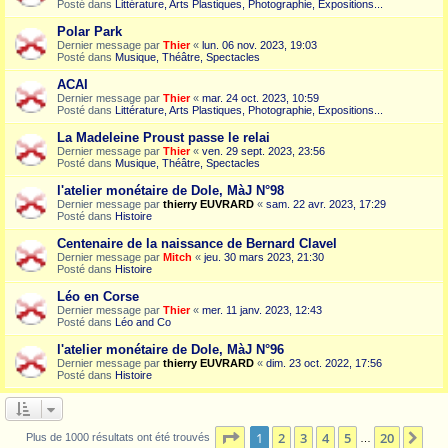
Posté dans
Littérature, Arts Plastiques, Photographie, Expositions...
Polar Park
Dernier message par
Thier
«
lun. 06 nov. 2023, 19:03
Posté dans
Musique, Théâtre, Spectacles
ACAI
Dernier message par
Thier
«
mar. 24 oct. 2023, 10:59
Posté dans
Littérature, Arts Plastiques, Photographie, Expositions...
La Madeleine Proust passe le relai
Dernier message par
Thier
«
ven. 29 sept. 2023, 23:56
Posté dans
Musique, Théâtre, Spectacles
l'atelier monétaire de Dole, MàJ N°98
Dernier message par
thierry EUVRARD
«
sam. 22 avr. 2023, 17:29
Posté dans
Histoire
Centenaire de la naissance de Bernard Clavel
Dernier message par
Mitch
«
jeu. 30 mars 2023, 21:30
Posté dans
Histoire
Léo en Corse
Dernier message par
Thier
«
mer. 11 janv. 2023, 12:43
Posté dans
Léo and Co
l'atelier monétaire de Dole, MàJ N°96
Dernier message par
thierry EUVRARD
«
dim. 23 oct. 2022, 17:56
Posté dans
Histoire
Page
1
sur
20
1
2
3
4
5
20
Sui
Plus de 1000 résultats ont été trouvés
…