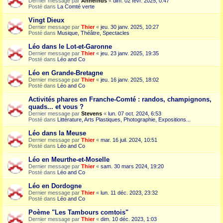
Dernier message par
Annefnds
«
dim. 02 févr. 2025, 0:47
Posté dans
La Comté verte
Vingt Dieux
Dernier message par
Thier
«
jeu. 30 janv. 2025, 10:27
Posté dans
Musique, Théâtre, Spectacles
Léo dans le Lot-et-Garonne
Dernier message par
Thier
«
jeu. 23 janv. 2025, 19:35
Posté dans
Léo and Co
Léo en Grande-Bretagne
Dernier message par
Thier
«
jeu. 16 janv. 2025, 18:02
Posté dans
Léo and Co
Activités phares en Franche-Comté : randos, champignons,
quads... et vous ?
Dernier message par
Stevens
«
lun. 07 oct. 2024, 6:53
Posté dans
Littérature, Arts Plastiques, Photographie, Expositions...
Léo dans la Meuse
Dernier message par
Thier
«
mar. 16 juil. 2024, 10:51
Posté dans
Léo and Co
Léo en Meurthe-et-Moselle
Dernier message par
Thier
«
sam. 30 mars 2024, 19:20
Posté dans
Léo and Co
Léo en Dordogne
Dernier message par
Thier
«
lun. 11 déc. 2023, 23:32
Posté dans
Léo and Co
Poème "Les Tambours comtois"
Dernier message par
Thier
«
dim. 10 déc. 2023, 1:03