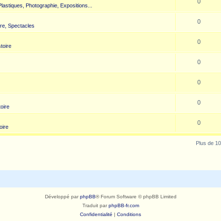
0
 Plastiques, Photographie, Expositions...
0
re, Spectacles
0
toire
0
0
0
toire
0
oire
Plus de 10
Développé par
phpBB
® Forum Software © phpBB Limited
Traduit par
phpBB-fr.com
Confidentialité
|
Conditions