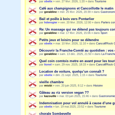
par
obelix
»
ven. 27 févr. 2026, 1:20
» dans
Tourisme
Café aux champignons et Cancoillotte le matin
par
geraldine
»
mer. 25 févr. 2026, 20:39
» dans
Gastronom
Bail et poêle à bois vers Pontarlier
par
hderogier
»
ven. 20 févr. 2026, 12:00
» dans
Parlers co
Re: Un massage qui ne détend pas toujours c
par
geraldine
»
mar. 17 févr. 2026, 15:06
» dans
Sport
Petits jeux et loisirs pour se détendre
par
obelix
»
mar. 10 févr. 2026, 11:10
» dans
Cancoill'Rock 
Découvrir la Franche-Comté au quotidien : vos 
par
geraldine
»
sam. 13 déc. 2025, 21:50
» dans
La Franche
Quel coin comtois metre en avant pour les tour
par
lionel
»
sam. 29 nov. 2025, 18:33
» dans
Cancoill'Rock 
Location de voiture, quelqu’un connaît ?
par
obelix
»
dim. 21 sept. 2025, 1:15
» dans
Tourisme
vieille chambre
par
mtobi
»
ven. 20 juin 2025, 8:12
» dans
Histoire
Gâteau au riz version vegan ??
par
kazouille
»
mar. 03 juin 2025, 15:46
» dans
Gastronomie
Indemnisation pour vol annulé à cause d’une g
par
obelix
»
lun. 19 mai 2025, 23:52
» dans
Tourisme
chorale Sombevelle