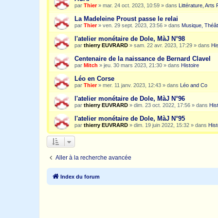
par
Thier
»
mar. 24 oct. 2023, 10:59
» dans
Littérature, Arts
La Madeleine Proust passe le relai
par
Thier
»
ven. 29 sept. 2023, 23:56
» dans
Musique, Théât
l'atelier monétaire de Dole, MàJ N°98
par
thierry EUVRARD
»
sam. 22 avr. 2023, 17:29
» dans
His
Centenaire de la naissance de Bernard Clavel
par
Mitch
»
jeu. 30 mars 2023, 21:30
» dans
Histoire
Léo en Corse
par
Thier
»
mer. 11 janv. 2023, 12:43
» dans
Léo and Co
l'atelier monétaire de Dole, MàJ N°96
par
thierry EUVRARD
»
dim. 23 oct. 2022, 17:56
» dans
His
l'atelier monétaire de Dole, MàJ N°95
par
thierry EUVRARD
»
dim. 19 juin 2022, 15:32
» dans
Hist
Aller à la recherche avancée
Index du forum