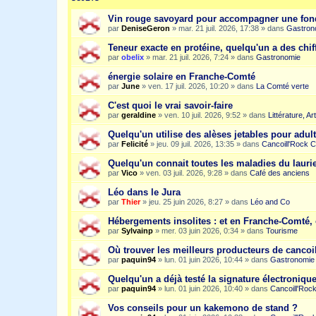
Vin rouge savoyard pour accompagner une fon
par
DeniseGeron
»
mar. 21 juil. 2026, 17:38
» dans
Gastron
Teneur exacte en protéine, quelqu'un a des chiff
par
obelix
»
mar. 21 juil. 2026, 7:24
» dans
Gastronomie
énergie solaire en Franche-Comté
par
June
»
ven. 17 juil. 2026, 10:20
» dans
La Comté verte
C'est quoi le vrai savoir-faire
par
geraldine
»
ven. 10 juil. 2026, 9:52
» dans
Littérature, A
Quelqu'un utilise des alèses jetables pour adult
par
Felicité
»
jeu. 09 juil. 2026, 13:35
» dans
Cancoill'Rock C
Quelqu'un connait toutes les maladies du laurie
par
Vico
»
ven. 03 juil. 2026, 9:28
» dans
Café des anciens
Léo dans le Jura
par
Thier
»
jeu. 25 juin 2026, 8:27
» dans
Léo and Co
Hébergements insolites : et en Franche-Comté, 
par
Sylvainp
»
mer. 03 juin 2026, 0:34
» dans
Tourisme
Où trouver les meilleurs producteurs de cancoi
par
paquin94
»
lun. 01 juin 2026, 10:44
» dans
Gastronomie
Quelqu'un a déjà testé la signature électroniqu
par
paquin94
»
lun. 01 juin 2026, 10:40
» dans
Cancoill'Roc
Vos conseils pour un kakemono de stand ?