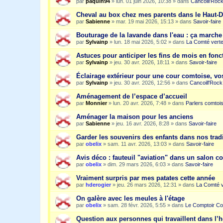
par
paquin94
»
lun. 01 juin 2026, 10:38
» dans
Cancoill'Roc
Cheval au box chez mes parents dans le Haut-
par
Sabienne
»
mar. 19 mai 2026, 15:13
» dans
Savoir-faire
Bouturage de la lavande dans l'eau : ça march
par
Sylvainp
»
lun. 18 mai 2026, 5:02
» dans
La Comté vert
Astuces pour anticiper les fins de mois en fonc
par
Sylvainp
»
jeu. 30 avr. 2026, 18:11
» dans
Savoir-faire
Éclairage extérieur pour une cour comtoise, vo
par
Sylvainp
»
jeu. 30 avr. 2026, 12:56
» dans
Cancoill'Rock
Aménagement de l’espace d’accueil
par
Monnier
»
lun. 20 avr. 2026, 7:48
» dans
Parlers comtoi
Aménager la maison pour les anciens
par
Sabienne
»
jeu. 16 avr. 2026, 8:28
» dans
Savoir-faire
Garder les souvenirs des enfants dans nos trad
par
obelix
»
sam. 11 avr. 2026, 13:03
» dans
Savoir-faire
Avis déco : fauteuil "aviation" dans un salon c
par
obelix
»
dim. 29 mars 2026, 6:03
» dans
Savoir-faire
Vraiment surpris par mes patates cette année
par
hderogier
»
jeu. 26 mars 2026, 12:31
» dans
La Comté v
On galère avec les meules à l'étage
par
obelix
»
sam. 28 févr. 2026, 5:55
» dans
Le Comptoir Co
Question aux personnes qui travaillent dans l’