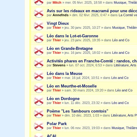
par
Mitch
»
mer. 05 févr. 2025, 18:58
» dans
Musique, Théât
Avis sur les rideaux en macramé pour une dé
par
Annefnds
»
dim. 02 févr. 2025, 0:47
» dans
La Comté ve
Vingt Dieux
par
Thier
»
jeu. 30 janv. 2025, 10:27
» dans
Musique, Théâtr
Léo dans le Lot-et-Garonne
par
Thier
»
jeu. 23 janv. 2025, 19:35
» dans
Léo and Co
Léo en Grande-Bretagne
par
Thier
»
jeu. 16 janv. 2025, 18:02
» dans
Léo and Co
Activités phares en Franche-Comté : randos, c
par
Stevens
»
lun. 07 oct. 2024, 6:53
» dans
Littérature, Art
Léo dans la Meuse
par
Thier
»
mar. 16 juil. 2024, 10:51
» dans
Léo and Co
Léo en Meurthe-et-Moselle
par
Thier
»
sam. 30 mars 2024, 19:20
» dans
Léo and Co
Léo en Dordogne
par
Thier
»
lun. 11 déc. 2023, 23:32
» dans
Léo and Co
Poème "Les Tambours comtois"
par
Thier
»
dim. 10 déc. 2023, 1:03
» dans
Littérature, Arts 
Polar Park
par
Thier
»
lun. 06 nov. 2023, 19:03
» dans
Musique, Théâtre
ACAI