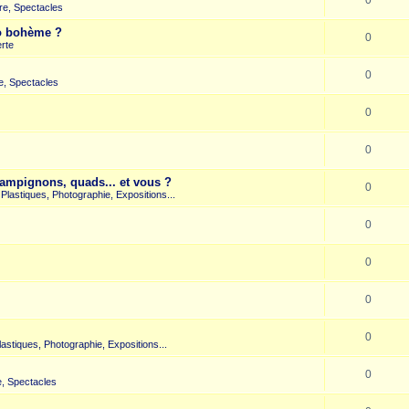
re, Spectacles
co bohème ?
0
rte
0
e, Spectacles
0
0
hampignons, quads... et vous ?
0
s Plastiques, Photographie, Expositions...
0
0
0
0
Plastiques, Photographie, Expositions...
0
, Spectacles