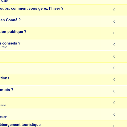
k Café
Doubs, comment vous gérez l’hiver ?
0
e en Comté ?
0
e
tion publique ?
0
s conseils ?
0
 Café
0
s
0
itions
0
omtois ?
0
0
erte
0
mtois
hébergement touristique
0