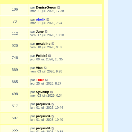
par
DeniseGeron
106
mar. 21 juil. 2026, 17:38
par
obelix
70
mar. 21 juil. 2026, 7:24
par
June
112
ven. 17 juil. 2026, 10:20
par
geraldine
920
ven. 10 juil. 2026, 9:52
par
Felicité
746
jeu. 09 juil. 2026, 13:35
par
Vico
669
ven. 03 juil. 2026, 9:28
par
Thier
665
jeu. 25 juin 2026, 8:27
par
Sylvainp
498
mer. 03 juin 2026, 0:34
par
paquin94
517
lun. 01 juin 2026, 10:44
par
paquin94
597
lun. 01 juin 2026, 10:40
par
paquin94
555
lun. 01 juin 2026, 10:38