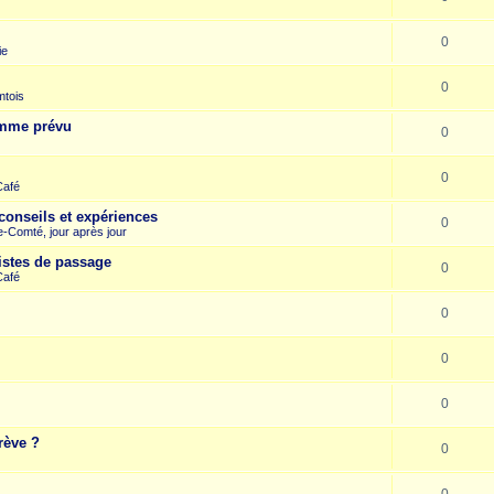
0
ie
0
mtois
omme prévu
0
0
Café
conseils et expériences
0
-Comté, jour après jour
istes de passage
0
Café
0
0
0
rève ?
0
0