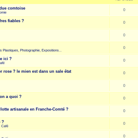
due comtoise
0
omie
res fiables ?
0
0
0
rts Plastiques, Photographie, Expositions...
e ici ?
0
afé
r rose ? le mien est dans un sale état
0
0
on a quoi ?
0
llotte artisanale en Franche-Comté ?
0
e ?
0
k Café
0