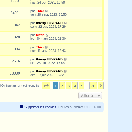
7320
mar. 24 oct. 2023, 10:59
par
Thier
8401
ven. 29 sept. 2023, 23:56
par
thierry EUVRARD
11042
sam. 22 avr. 2023, 17:29
par
Mitch
11828
jeu. 30 mars 2023, 21:30
par
Thier
11094
mer. 11 janv. 2023, 12:43
par
thierry EUVRARD
12516
dim. 23 oct. 2022, 17:56
par
thierry EUVRARD
13039
dim. 19 juin 2022, 15:32
Page
1
sur
20
1
2
3
4
5
20
Suivante
00 résultats ont été trouvés
…
Aller à
Supprimer les cookies
Heures au format
UTC+02:00