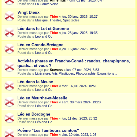
Dernier message par
Annefnds
«
dim. 02 févr. 2025, 0:47
Posté dans
La Comté verte
Vingt Dieux
Dernier message par
Thier
«
jeu. 30 janv. 2025, 10:27
Posté dans
Musique, Théâtre, Spectacles
Léo dans le Lot-et-Garonne
Dernier message par
Thier
«
jeu. 23 janv. 2025, 19:35
Posté dans
Léo and Co
Léo en Grande-Bretagne
Dernier message par
Thier
«
jeu. 16 janv. 2025, 18:02
Posté dans
Léo and Co
Activités phares en Franche-Comté : randos, champignons,
quads... et vous ?
Dernier message par
Stevens
«
lun. 07 oct. 2024, 6:53
Posté dans
Littérature, Arts Plastiques, Photographie, Expositions...
Léo dans la Meuse
Dernier message par
Thier
«
mar. 16 juil. 2024, 10:51
Posté dans
Léo and Co
Léo en Meurthe-et-Moselle
Dernier message par
Thier
«
sam. 30 mars 2024, 19:20
Posté dans
Léo and Co
Léo en Dordogne
Dernier message par
Thier
«
lun. 11 déc. 2023, 23:32
Posté dans
Léo and Co
Poème "Les Tambours comtois"
Dernier message par
Thier
«
dim. 10 déc. 2023, 1:03