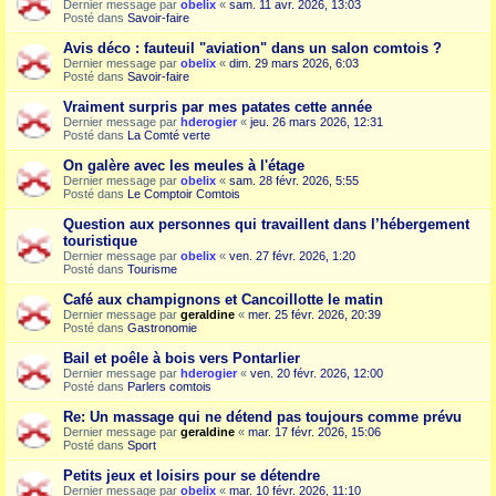
Dernier message par
obelix
«
sam. 11 avr. 2026, 13:03
Posté dans
Savoir-faire
Avis déco : fauteuil "aviation" dans un salon comtois ?
Dernier message par
obelix
«
dim. 29 mars 2026, 6:03
Posté dans
Savoir-faire
Vraiment surpris par mes patates cette année
Dernier message par
hderogier
«
jeu. 26 mars 2026, 12:31
Posté dans
La Comté verte
On galère avec les meules à l'étage
Dernier message par
obelix
«
sam. 28 févr. 2026, 5:55
Posté dans
Le Comptoir Comtois
Question aux personnes qui travaillent dans l’hébergement
touristique
Dernier message par
obelix
«
ven. 27 févr. 2026, 1:20
Posté dans
Tourisme
Café aux champignons et Cancoillotte le matin
Dernier message par
geraldine
«
mer. 25 févr. 2026, 20:39
Posté dans
Gastronomie
Bail et poêle à bois vers Pontarlier
Dernier message par
hderogier
«
ven. 20 févr. 2026, 12:00
Posté dans
Parlers comtois
Re: Un massage qui ne détend pas toujours comme prévu
Dernier message par
geraldine
«
mar. 17 févr. 2026, 15:06
Posté dans
Sport
Petits jeux et loisirs pour se détendre
Dernier message par
obelix
«
mar. 10 févr. 2026, 11:10