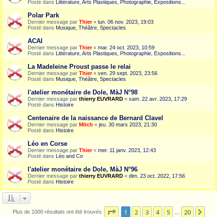
Posté dans
Littérature, Arts Plastiques, Photographie, Expositions...
Polar Park
Dernier message par
Thier
«
lun. 06 nov. 2023, 19:03
Posté dans
Musique, Théâtre, Spectacles
ACAI
Dernier message par
Thier
«
mar. 24 oct. 2023, 10:59
Posté dans
Littérature, Arts Plastiques, Photographie, Expositions...
La Madeleine Proust passe le relai
Dernier message par
Thier
«
ven. 29 sept. 2023, 23:56
Posté dans
Musique, Théâtre, Spectacles
l'atelier monétaire de Dole, MàJ N°98
Dernier message par
thierry EUVRARD
«
sam. 22 avr. 2023, 17:29
Posté dans
Histoire
Centenaire de la naissance de Bernard Clavel
Dernier message par
Mitch
«
jeu. 30 mars 2023, 21:30
Posté dans
Histoire
Léo en Corse
Dernier message par
Thier
«
mer. 11 janv. 2023, 12:43
Posté dans
Léo and Co
l'atelier monétaire de Dole, MàJ N°96
Dernier message par
thierry EUVRARD
«
dim. 23 oct. 2022, 17:56
Posté dans
Histoire
Page
1
sur
20
1
2
3
4
5
20
Sui
Plus de 1000 résultats ont été trouvés
…