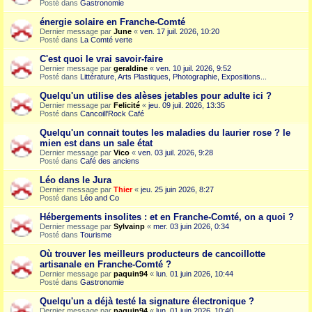
Posté dans
Gastronomie
énergie solaire en Franche-Comté
Dernier message par
June
«
ven. 17 juil. 2026, 10:20
Posté dans
La Comté verte
C'est quoi le vrai savoir-faire
Dernier message par
geraldine
«
ven. 10 juil. 2026, 9:52
Posté dans
Littérature, Arts Plastiques, Photographie, Expositions...
Quelqu'un utilise des alèses jetables pour adulte ici ?
Dernier message par
Felicité
«
jeu. 09 juil. 2026, 13:35
Posté dans
Cancoill'Rock Café
Quelqu'un connait toutes les maladies du laurier rose ? le
mien est dans un sale état
Dernier message par
Vico
«
ven. 03 juil. 2026, 9:28
Posté dans
Café des anciens
Léo dans le Jura
Dernier message par
Thier
«
jeu. 25 juin 2026, 8:27
Posté dans
Léo and Co
Hébergements insolites : et en Franche-Comté, on a quoi ?
Dernier message par
Sylvainp
«
mer. 03 juin 2026, 0:34
Posté dans
Tourisme
Où trouver les meilleurs producteurs de cancoillotte
artisanale en Franche-Comté ?
Dernier message par
paquin94
«
lun. 01 juin 2026, 10:44
Posté dans
Gastronomie
Quelqu'un a déjà testé la signature électronique ?
Dernier message par
paquin94
«
lun. 01 juin 2026, 10:40