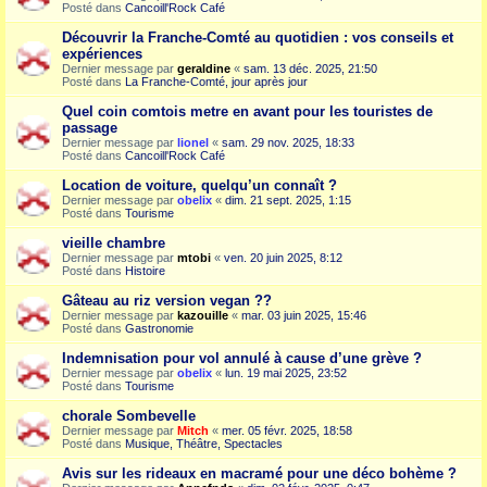
Posté dans
Cancoill'Rock Café
Découvrir la Franche-Comté au quotidien : vos conseils et
expériences
Dernier message par
geraldine
«
sam. 13 déc. 2025, 21:50
Posté dans
La Franche-Comté, jour après jour
Quel coin comtois metre en avant pour les touristes de
passage
Dernier message par
lionel
«
sam. 29 nov. 2025, 18:33
Posté dans
Cancoill'Rock Café
Location de voiture, quelqu’un connaît ?
Dernier message par
obelix
«
dim. 21 sept. 2025, 1:15
Posté dans
Tourisme
vieille chambre
Dernier message par
mtobi
«
ven. 20 juin 2025, 8:12
Posté dans
Histoire
Gâteau au riz version vegan ??
Dernier message par
kazouille
«
mar. 03 juin 2025, 15:46
Posté dans
Gastronomie
Indemnisation pour vol annulé à cause d’une grève ?
Dernier message par
obelix
«
lun. 19 mai 2025, 23:52
Posté dans
Tourisme
chorale Sombevelle
Dernier message par
Mitch
«
mer. 05 févr. 2025, 18:58
Posté dans
Musique, Théâtre, Spectacles
Avis sur les rideaux en macramé pour une déco bohème ?