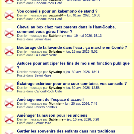
Posté dans
Cancoill'Rock Café
Vos conseils pour un kakemono de stand ?
Dernier message par
paquin94
«
lun. 01 juin 2026, 10:38
Posté dans
Cancoill'Rock Café
Cheval au box chez mes parents dans le Haut-Doubs,
comment vous gérez l’hiver ?
Dernier message par
Sabienne
«
mar. 19 mai 2026, 15:13
Posté dans
Savoir-faire
Bouturage de la lavande dans l'eau : ça marche en Comté ?
Dernier message par
Sylvainp
«
lun. 18 mai 2026, 5:02
Posté dans
La Comté verte
Astuces pour anticiper les fins de mois en fonction publique
?
Dernier message par
Sylvainp
«
jeu. 30 avr. 2026, 18:11
Posté dans
Savoir-faire
Éclairage extérieur pour une cour comtoise, vos conseils ?
Dernier message par
Sylvainp
«
jeu. 30 avr. 2026, 12:56
Posté dans
Cancoill'Rock Café
Aménagement de l’espace d’accueil
Dernier message par
Monnier
«
lun. 20 avr. 2026, 7:48
Posté dans
Parlers comtois
Aménager la maison pour les anciens
Dernier message par
Sabienne
«
jeu. 16 avr. 2026, 8:28
Posté dans
Savoir-faire
Garder les souvenirs des enfants dans nos traditions