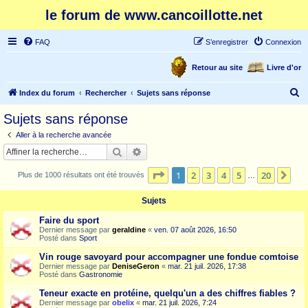
le forum de www.cancoillotte.net
FAQ
S’enregistrer
Connexion
Retour au site
Livre d'or
R
Index du forum
Rechercher
Sujets sans réponse
e
Sujets sans réponse
c
Aller à la recherche avancée
h
Rechercher
Recherche avancée
e
Page
1
sur
20
1
2
3
4
5
20
Sui
Plus de 1000 résultats ont été trouvés
r
…
c
Sujets
h
Faire du sport
e
Dernier message par
geraldine
«
ven. 07 août 2026, 16:50
Posté dans
Sport
r
Vin rouge savoyard pour accompagner une fondue comtoise
Dernier message par
DeniseGeron
«
mar. 21 juil. 2026, 17:38
Posté dans
Gastronomie
Teneur exacte en protéine, quelqu'un a des chiffres fiables ?
Dernier message par
obelix
«
mar. 21 juil. 2026, 7:24