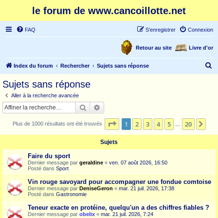
le forum de www.cancoillotte.net
FAQ
S’enregistrer
Connexion
Retour au site
Livre d'or
R
Index du forum
Rechercher
Sujets sans réponse
e
Sujets sans réponse
c
Aller à la recherche avancée
h
Rechercher
Recherche avancée
e
Page
1
sur
20
1
2
3
4
5
20
Sui
Plus de 1000 résultats ont été trouvés
r
…
c
Sujets
h
Faire du sport
e
Dernier message par
geraldine
«
ven. 07 août 2026, 16:50
Posté dans
Sport
r
Vin rouge savoyard pour accompagner une fondue comtoise
Dernier message par
DeniseGeron
«
mar. 21 juil. 2026, 17:38
Posté dans
Gastronomie
Teneur exacte en protéine, quelqu'un a des chiffres fiables ?
Dernier message par
obelix
«
mar. 21 juil. 2026, 7:24