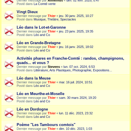
Dernier message par
Annefnds
«
dim. 02 févr. 2025, 0:47
Posté dans
La Comté verte
Vingt Dieux
Dernier message par
Thier
«
jeu. 30 janv. 2025, 10:27
Posté dans
Musique, Théâtre, Spectacles
Léo dans le Lot-et-Garonne
Dernier message par
Thier
«
jeu. 23 janv. 2025, 19:35
Posté dans
Léo and Co
Léo en Grande-Bretagne
Dernier message par
Thier
«
jeu. 16 janv. 2025, 18:02
Posté dans
Léo and Co
Activités phares en Franche-Comté : randos, champignons,
quads... et vous ?
Dernier message par
Stevens
«
lun. 07 oct. 2024, 6:53
Posté dans
Littérature, Arts Plastiques, Photographie, Expositions...
Léo dans la Meuse
Dernier message par
Thier
«
mar. 16 juil. 2024, 10:51
Posté dans
Léo and Co
Léo en Meurthe-et-Moselle
Dernier message par
Thier
«
sam. 30 mars 2024, 19:20
Posté dans
Léo and Co
Léo en Dordogne
Dernier message par
Thier
«
lun. 11 déc. 2023, 23:32
Posté dans
Léo and Co
Poème "Les Tambours comtois"
Dernier message par
Thier
«
dim. 10 déc. 2023, 1:03