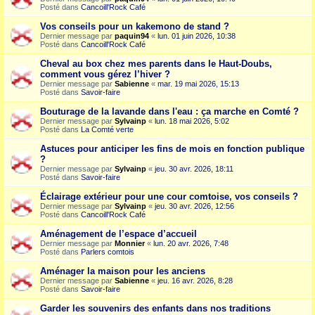
Posté dans
Cancoill'Rock Café
Vos conseils pour un kakemono de stand ?
Dernier message par
paquin94
«
lun. 01 juin 2026, 10:38
Posté dans
Cancoill'Rock Café
Cheval au box chez mes parents dans le Haut-Doubs,
comment vous gérez l’hiver ?
Dernier message par
Sabienne
«
mar. 19 mai 2026, 15:13
Posté dans
Savoir-faire
Bouturage de la lavande dans l'eau : ça marche en Comté ?
Dernier message par
Sylvainp
«
lun. 18 mai 2026, 5:02
Posté dans
La Comté verte
Astuces pour anticiper les fins de mois en fonction publique
?
Dernier message par
Sylvainp
«
jeu. 30 avr. 2026, 18:11
Posté dans
Savoir-faire
Éclairage extérieur pour une cour comtoise, vos conseils ?
Dernier message par
Sylvainp
«
jeu. 30 avr. 2026, 12:56
Posté dans
Cancoill'Rock Café
Aménagement de l’espace d’accueil
Dernier message par
Monnier
«
lun. 20 avr. 2026, 7:48
Posté dans
Parlers comtois
Aménager la maison pour les anciens
Dernier message par
Sabienne
«
jeu. 16 avr. 2026, 8:28
Posté dans
Savoir-faire
Garder les souvenirs des enfants dans nos traditions