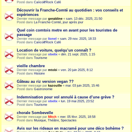
Posté dans
Cancoill'Rock Café
Découvrir la Franche-Comté au quotidien : vos conseils et
expériences
Dernier message par
geraldine
«
sam. 13 déc. 2025, 21:50
Posté dans
La Franche-Comté, jour après jour
Quel coin comtois metre en avant pour les touristes de
passage
Dernier message par
lionel
«
sam. 29 nov. 2025, 18:33
Posté dans
Cancoill'Rock Café
Location de voiture, quelqu’un connaît ?
Dernier message par
obelix
«
dim. 21 sept. 2025, 1:15
Posté dans
Tourisme
vieille chambre
Dernier message par
mtobi
«
ven. 20 juin 2025, 8:12
Posté dans
Histoire
Gâteau au riz version vegan ??
Dernier message par
kazouille
«
mar. 03 juin 2025, 15:46
Posté dans
Gastronomie
Indemnisation pour vol annulé à cause d’une grève ?
Dernier message par
obelix
«
lun. 19 mai 2025, 23:52
Posté dans
Tourisme
chorale Sombevelle
Dernier message par
Mitch
«
mer. 05 févr. 2025, 18:58
Posté dans
Musique, Théâtre, Spectacles
Avis sur les rideaux en macramé pour une déco bohème ?