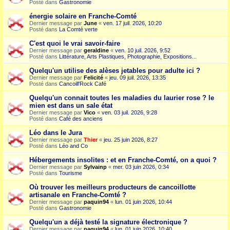
Posté dans
Gastronomie
énergie solaire en Franche-Comté
Dernier message par
June
«
ven. 17 juil. 2026, 10:20
Posté dans
La Comté verte
C'est quoi le vrai savoir-faire
Dernier message par
geraldine
«
ven. 10 juil. 2026, 9:52
Posté dans
Littérature, Arts Plastiques, Photographie, Expositions...
Quelqu'un utilise des alèses jetables pour adulte ici ?
Dernier message par
Felicité
«
jeu. 09 juil. 2026, 13:35
Posté dans
Cancoill'Rock Café
Quelqu'un connait toutes les maladies du laurier rose ? le
mien est dans un sale état
Dernier message par
Vico
«
ven. 03 juil. 2026, 9:28
Posté dans
Café des anciens
Léo dans le Jura
Dernier message par
Thier
«
jeu. 25 juin 2026, 8:27
Posté dans
Léo and Co
Hébergements insolites : et en Franche-Comté, on a quoi ?
Dernier message par
Sylvainp
«
mer. 03 juin 2026, 0:34
Posté dans
Tourisme
Où trouver les meilleurs producteurs de cancoillotte
artisanale en Franche-Comté ?
Dernier message par
paquin94
«
lun. 01 juin 2026, 10:44
Posté dans
Gastronomie
Quelqu'un a déjà testé la signature électronique ?
Dernier message par
paquin94
«
lun. 01 juin 2026, 10:40