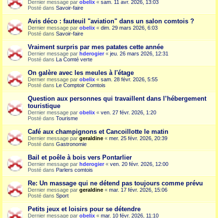
Dernier message par
obelix
«
sam. 11 avr. 2026, 13:03
Posté dans
Savoir-faire
Avis déco : fauteuil "aviation" dans un salon comtois ?
Dernier message par
obelix
«
dim. 29 mars 2026, 6:03
Posté dans
Savoir-faire
Vraiment surpris par mes patates cette année
Dernier message par
hderogier
«
jeu. 26 mars 2026, 12:31
Posté dans
La Comté verte
On galère avec les meules à l'étage
Dernier message par
obelix
«
sam. 28 févr. 2026, 5:55
Posté dans
Le Comptoir Comtois
Question aux personnes qui travaillent dans l’hébergement
touristique
Dernier message par
obelix
«
ven. 27 févr. 2026, 1:20
Posté dans
Tourisme
Café aux champignons et Cancoillotte le matin
Dernier message par
geraldine
«
mer. 25 févr. 2026, 20:39
Posté dans
Gastronomie
Bail et poêle à bois vers Pontarlier
Dernier message par
hderogier
«
ven. 20 févr. 2026, 12:00
Posté dans
Parlers comtois
Re: Un massage qui ne détend pas toujours comme prévu
Dernier message par
geraldine
«
mar. 17 févr. 2026, 15:06
Posté dans
Sport
Petits jeux et loisirs pour se détendre
Dernier message par
obelix
«
mar. 10 févr. 2026, 11:10