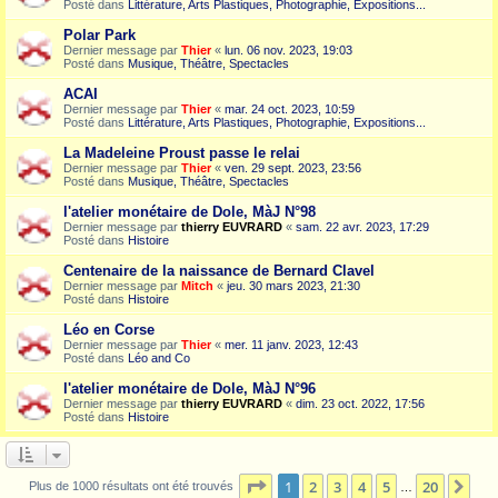
Posté dans
Littérature, Arts Plastiques, Photographie, Expositions...
Polar Park
Dernier message par
Thier
«
lun. 06 nov. 2023, 19:03
Posté dans
Musique, Théâtre, Spectacles
ACAI
Dernier message par
Thier
«
mar. 24 oct. 2023, 10:59
Posté dans
Littérature, Arts Plastiques, Photographie, Expositions...
La Madeleine Proust passe le relai
Dernier message par
Thier
«
ven. 29 sept. 2023, 23:56
Posté dans
Musique, Théâtre, Spectacles
l'atelier monétaire de Dole, MàJ N°98
Dernier message par
thierry EUVRARD
«
sam. 22 avr. 2023, 17:29
Posté dans
Histoire
Centenaire de la naissance de Bernard Clavel
Dernier message par
Mitch
«
jeu. 30 mars 2023, 21:30
Posté dans
Histoire
Léo en Corse
Dernier message par
Thier
«
mer. 11 janv. 2023, 12:43
Posté dans
Léo and Co
l'atelier monétaire de Dole, MàJ N°96
Dernier message par
thierry EUVRARD
«
dim. 23 oct. 2022, 17:56
Posté dans
Histoire
Page
1
sur
20
1
2
3
4
5
20
Sui
Plus de 1000 résultats ont été trouvés
…