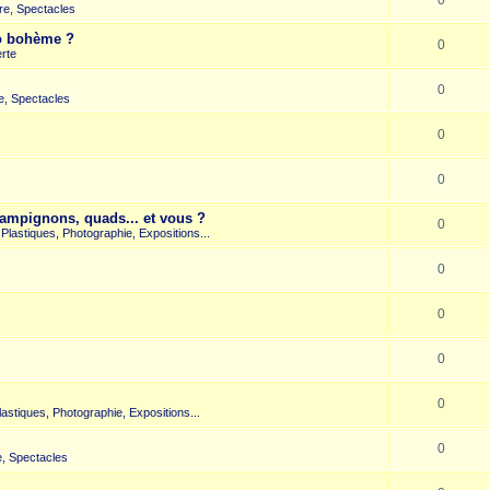
re, Spectacles
co bohème ?
0
rte
0
e, Spectacles
0
0
hampignons, quads... et vous ?
0
s Plastiques, Photographie, Expositions...
0
0
0
0
Plastiques, Photographie, Expositions...
0
, Spectacles