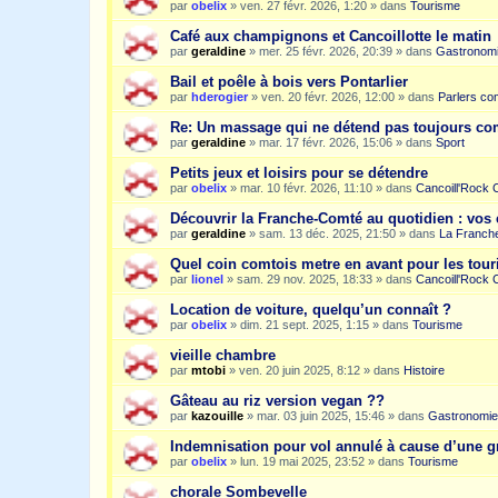
par
obelix
»
ven. 27 févr. 2026, 1:20
» dans
Tourisme
Café aux champignons et Cancoillotte le matin
par
geraldine
»
mer. 25 févr. 2026, 20:39
» dans
Gastronom
Bail et poêle à bois vers Pontarlier
par
hderogier
»
ven. 20 févr. 2026, 12:00
» dans
Parlers co
Re: Un massage qui ne détend pas toujours c
par
geraldine
»
mar. 17 févr. 2026, 15:06
» dans
Sport
Petits jeux et loisirs pour se détendre
par
obelix
»
mar. 10 févr. 2026, 11:10
» dans
Cancoill'Rock 
Découvrir la Franche-Comté au quotidien : vos 
par
geraldine
»
sam. 13 déc. 2025, 21:50
» dans
La Franche
Quel coin comtois metre en avant pour les tour
par
lionel
»
sam. 29 nov. 2025, 18:33
» dans
Cancoill'Rock 
Location de voiture, quelqu’un connaît ?
par
obelix
»
dim. 21 sept. 2025, 1:15
» dans
Tourisme
vieille chambre
par
mtobi
»
ven. 20 juin 2025, 8:12
» dans
Histoire
Gâteau au riz version vegan ??
par
kazouille
»
mar. 03 juin 2025, 15:46
» dans
Gastronomie
Indemnisation pour vol annulé à cause d’une g
par
obelix
»
lun. 19 mai 2025, 23:52
» dans
Tourisme
chorale Sombevelle