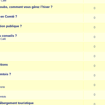
k Café
Doubs, comment vous gérez l’hiver ?
0
e en Comté ?
0
e
tion publique ?
0
s conseils ?
0
 Café
0
s
0
itions
0
omtois ?
0
0
erte
0
mtois
hébergement touristique
0