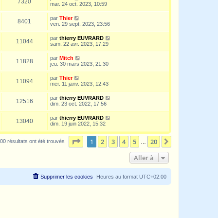
7320
mar. 24 oct. 2023, 10:59
par
Thier
8401
ven. 29 sept. 2023, 23:56
par
thierry EUVRARD
11044
sam. 22 avr. 2023, 17:29
par
Mitch
11828
jeu. 30 mars 2023, 21:30
par
Thier
11094
mer. 11 janv. 2023, 12:43
par
thierry EUVRARD
12516
dim. 23 oct. 2022, 17:56
par
thierry EUVRARD
13040
dim. 19 juin 2022, 15:32
Page
1
sur
20
1
2
3
4
5
20
Suivante
00 résultats ont été trouvés
…
Aller à
Supprimer les cookies
Heures au format
UTC+02:00