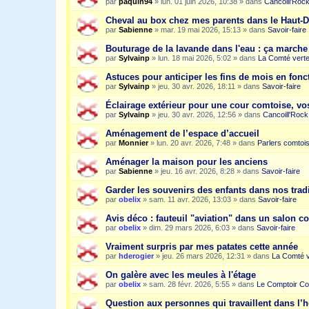
par
paquin94
»
lun. 01 juin 2026, 10:38
» dans
Cancoill'Roc
Cheval au box chez mes parents dans le Haut-
par
Sabienne
»
mar. 19 mai 2026, 15:13
» dans
Savoir-faire
Bouturage de la lavande dans l'eau : ça march
par
Sylvainp
»
lun. 18 mai 2026, 5:02
» dans
La Comté vert
Astuces pour anticiper les fins de mois en fonc
par
Sylvainp
»
jeu. 30 avr. 2026, 18:11
» dans
Savoir-faire
Éclairage extérieur pour une cour comtoise, vo
par
Sylvainp
»
jeu. 30 avr. 2026, 12:56
» dans
Cancoill'Rock
Aménagement de l’espace d’accueil
par
Monnier
»
lun. 20 avr. 2026, 7:48
» dans
Parlers comtoi
Aménager la maison pour les anciens
par
Sabienne
»
jeu. 16 avr. 2026, 8:28
» dans
Savoir-faire
Garder les souvenirs des enfants dans nos trad
par
obelix
»
sam. 11 avr. 2026, 13:03
» dans
Savoir-faire
Avis déco : fauteuil "aviation" dans un salon c
par
obelix
»
dim. 29 mars 2026, 6:03
» dans
Savoir-faire
Vraiment surpris par mes patates cette année
par
hderogier
»
jeu. 26 mars 2026, 12:31
» dans
La Comté v
On galère avec les meules à l'étage
par
obelix
»
sam. 28 févr. 2026, 5:55
» dans
Le Comptoir Co
Question aux personnes qui travaillent dans l’