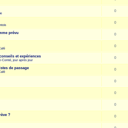
0
ie
0
mtois
omme prévu
0
0
Café
conseils et expériences
0
-Comté, jour après jour
istes de passage
0
Café
0
0
0
rève ?
0
0