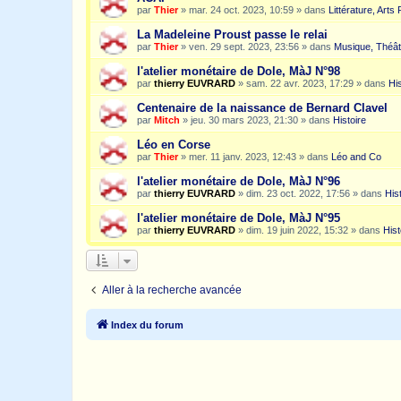
par
Thier
»
mar. 24 oct. 2023, 10:59
» dans
Littérature, Arts
La Madeleine Proust passe le relai
par
Thier
»
ven. 29 sept. 2023, 23:56
» dans
Musique, Théât
l'atelier monétaire de Dole, MàJ N°98
par
thierry EUVRARD
»
sam. 22 avr. 2023, 17:29
» dans
His
Centenaire de la naissance de Bernard Clavel
par
Mitch
»
jeu. 30 mars 2023, 21:30
» dans
Histoire
Léo en Corse
par
Thier
»
mer. 11 janv. 2023, 12:43
» dans
Léo and Co
l'atelier monétaire de Dole, MàJ N°96
par
thierry EUVRARD
»
dim. 23 oct. 2022, 17:56
» dans
His
l'atelier monétaire de Dole, MàJ N°95
par
thierry EUVRARD
»
dim. 19 juin 2022, 15:32
» dans
Hist
Aller à la recherche avancée
Index du forum