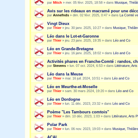
par
Mitch
»
mer. 05 févr. 2025, 18:58
» dans
Musique, Théât
Avis sur les rideaux en macramé pour une dé
par
Annefnds
»
dim. 02 févr. 2025, 0:47
» dans
La Comté ve
Vingt Dieux
par
Thier
»
jeu. 30 janv. 2025, 10:27
» dans
Musique, Théâtr
Léo dans le Lot-et-Garonne
par
Thier
»
jeu. 23 janv. 2025, 19:35
» dans
Léo and Co
Léo en Grande-Bretagne
par
Thier
»
jeu. 16 janv. 2025, 18:02
» dans
Léo and Co
Activités phares en Franche-Comté : randos, c
par
Stevens
»
lun. 07 oct. 2024, 6:53
» dans
Littérature, Art
Léo dans la Meuse
par
Thier
»
mar. 16 juil. 2024, 10:51
» dans
Léo and Co
Léo en Meurthe-et-Moselle
par
Thier
»
sam. 30 mars 2024, 19:20
» dans
Léo and Co
Léo en Dordogne
par
Thier
»
lun. 11 déc. 2023, 23:32
» dans
Léo and Co
Poème "Les Tambours comtois"
par
Thier
»
dim. 10 déc. 2023, 1:03
» dans
Littérature, Arts 
Polar Park
par
Thier
»
lun. 06 nov. 2023, 19:03
» dans
Musique, Théâtre
ACAI