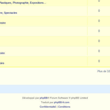
0
 Plastiques, Photographie, Expositions...
0
re, Spectacles
0
toire
0
0
0
toire
0
oire
Plus de 10
Développé par
phpBB
® Forum Software © phpBB Limited
Traduit par
phpBB-fr.com
Confidentialité
|
Conditions