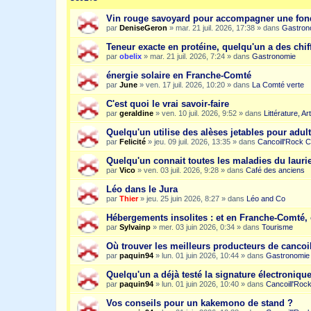
Vin rouge savoyard pour accompagner une fon
par
DeniseGeron
»
mar. 21 juil. 2026, 17:38
» dans
Gastron
Teneur exacte en protéine, quelqu'un a des chiff
par
obelix
»
mar. 21 juil. 2026, 7:24
» dans
Gastronomie
énergie solaire en Franche-Comté
par
June
»
ven. 17 juil. 2026, 10:20
» dans
La Comté verte
C'est quoi le vrai savoir-faire
par
geraldine
»
ven. 10 juil. 2026, 9:52
» dans
Littérature, A
Quelqu'un utilise des alèses jetables pour adult
par
Felicité
»
jeu. 09 juil. 2026, 13:35
» dans
Cancoill'Rock C
Quelqu'un connait toutes les maladies du laurie
par
Vico
»
ven. 03 juil. 2026, 9:28
» dans
Café des anciens
Léo dans le Jura
par
Thier
»
jeu. 25 juin 2026, 8:27
» dans
Léo and Co
Hébergements insolites : et en Franche-Comté, 
par
Sylvainp
»
mer. 03 juin 2026, 0:34
» dans
Tourisme
Où trouver les meilleurs producteurs de cancoi
par
paquin94
»
lun. 01 juin 2026, 10:44
» dans
Gastronomie
Quelqu'un a déjà testé la signature électroniqu
par
paquin94
»
lun. 01 juin 2026, 10:40
» dans
Cancoill'Roc
Vos conseils pour un kakemono de stand ?