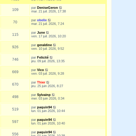
par
DeniseGeron
109
mar. 21 juil. 2026, 17:38
par
obelix
70
mar. 21 juil. 2026, 7:24
par
June
115
ven. 17 juil. 2026, 10:20
par
geraldine
926
ven. 10 juil. 2026, 9:52
par
Felicité
746
jeu. 09 juil. 2026, 13:35
par
Vico
669
ven. 03 juil. 2026, 9:28
par
Thier
670
jeu. 25 juin 2026, 8:27
par
Sylvainp
498
mer. 03 juin 2026, 0:34
par
paquin94
519
lun. 01 juin 2026, 10:44
par
paquin94
597
lun. 01 juin 2026, 10:40
par
paquin94
556
lun. 01 juin 2026, 10:38