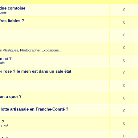
due comtoise
0
omie
res fiables ?
0
0
0
rts Plastiques, Photographie, Expositions...
e ici ?
0
afé
r rose ? le mien est dans un sale état
0
0
on a quoi ?
0
llotte artisanale en Franche-Comté ?
0
e ?
0
k Café
0