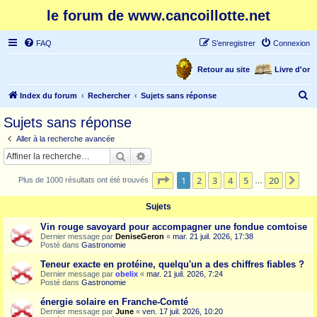
le forum de www.cancoillotte.net
FAQ
S’enregistrer
Connexion
Retour au site
Livre d'or
R
Index du forum
Rechercher
Sujets sans réponse
e
Sujets sans réponse
c
Aller à la recherche avancée
h
Rechercher
Recherche avancée
e
Page
1
sur
20
1
2
3
4
5
20
Sui
Plus de 1000 résultats ont été trouvés
r
…
c
Sujets
h
Vin rouge savoyard pour accompagner une fondue comtoise
e
Dernier message par
DeniseGeron
«
mar. 21 juil. 2026, 17:38
Posté dans
Gastronomie
r
Teneur exacte en protéine, quelqu'un a des chiffres fiables ?
Dernier message par
obelix
«
mar. 21 juil. 2026, 7:24
Posté dans
Gastronomie
énergie solaire en Franche-Comté
Dernier message par
June
«
ven. 17 juil. 2026, 10:20