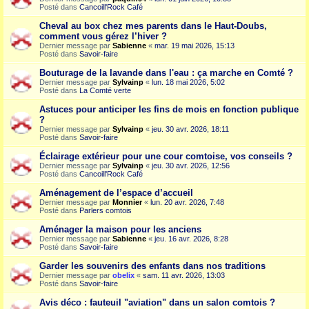
Posté dans
Cancoill'Rock Café
Cheval au box chez mes parents dans le Haut-Doubs,
comment vous gérez l’hiver ?
Dernier message par
Sabienne
«
mar. 19 mai 2026, 15:13
Posté dans
Savoir-faire
Bouturage de la lavande dans l'eau : ça marche en Comté ?
Dernier message par
Sylvainp
«
lun. 18 mai 2026, 5:02
Posté dans
La Comté verte
Astuces pour anticiper les fins de mois en fonction publique
?
Dernier message par
Sylvainp
«
jeu. 30 avr. 2026, 18:11
Posté dans
Savoir-faire
Éclairage extérieur pour une cour comtoise, vos conseils ?
Dernier message par
Sylvainp
«
jeu. 30 avr. 2026, 12:56
Posté dans
Cancoill'Rock Café
Aménagement de l’espace d’accueil
Dernier message par
Monnier
«
lun. 20 avr. 2026, 7:48
Posté dans
Parlers comtois
Aménager la maison pour les anciens
Dernier message par
Sabienne
«
jeu. 16 avr. 2026, 8:28
Posté dans
Savoir-faire
Garder les souvenirs des enfants dans nos traditions
Dernier message par
obelix
«
sam. 11 avr. 2026, 13:03
Posté dans
Savoir-faire
Avis déco : fauteuil "aviation" dans un salon comtois ?