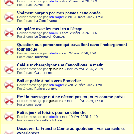
Dernier message par
obelix
«
dim. 29 mars 2026, 6:03
Posté dans
Savoir-faire
Vraiment surpris par mes patates cette année
Dernier message par
hderogier
«
jeu. 26 mars 2026, 12:31
Posté dans
La Comté verte
On galère avec les meules à l'étage
Dernier message par
obelix
«
sam. 28 févr. 2026, 5:55
Posté dans
Le Comptoir Comtois
Question aux personnes qui travaillent dans l’hébergement
touristique
Dernier message par
obelix
«
ven. 27 févr. 2026, 1:20
Posté dans
Tourisme
Café aux champignons et Cancoillotte le matin
Dernier message par
geraldine
«
mer. 25 févr. 2026, 20:39
Posté dans
Gastronomie
Bail et poêle à bois vers Pontarlier
Dernier message par
hderogier
«
ven. 20 févr. 2026, 12:00
Posté dans
Parlers comtois
Re: Un massage qui ne détend pas toujours comme prévu
Dernier message par
geraldine
«
mar. 17 févr. 2026, 15:06
Posté dans
Sport
Petits jeux et loisirs pour se détendre
Dernier message par
obelix
«
mar. 10 févr. 2026, 11:10
Posté dans
Cancoill'Rock Café
Découvrir la Franche-Comté au quotidien : vos conseils et
expériences