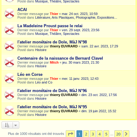
Posté dans
Musique, Théâtre, Spectacles
ACAI
Dernier message par
Thier
«
mar. 24 oct. 2023, 10:59
Posté dans
Littérature, Arts Plastiques, Photographie, Expositions...
La Madeleine Proust passe le relai
Dernier message par
Thier
«
ven. 29 sept. 2023, 23:56
Posté dans
Musique, Théâtre, Spectacles
l'atelier monétaire de Dole, MàJ N°98
Dernier message par
thierry EUVRARD
«
sam. 22 avr. 2023, 17:29
Posté dans
Histoire
Centenaire de la naissance de Bernard Clavel
Dernier message par
Mitch
«
jeu. 30 mars 2023, 21:30
Posté dans
Histoire
Léo en Corse
Dernier message par
Thier
«
mer. 11 janv. 2023, 12:43
Posté dans
Léo and Co
l'atelier monétaire de Dole, MàJ N°96
Dernier message par
thierry EUVRARD
«
dim. 23 oct. 2022, 17:56
Posté dans
Histoire
l'atelier monétaire de Dole, MàJ N°95
Dernier message par
thierry EUVRARD
«
dim. 19 juin 2022, 15:32
Posté dans
Histoire
Page
1
sur
20
1
2
3
4
5
20
Sui
Plus de 1000 résultats ont été trouvés
…