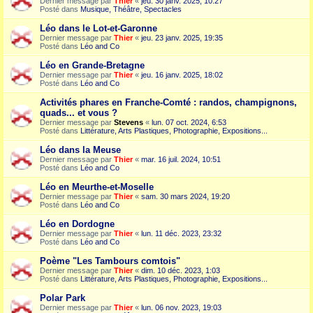
Dernier message par
Thier
«
jeu. 30 janv. 2025, 10:27
Posté dans
Musique, Théâtre, Spectacles
Léo dans le Lot-et-Garonne
Dernier message par
Thier
«
jeu. 23 janv. 2025, 19:35
Posté dans
Léo and Co
Léo en Grande-Bretagne
Dernier message par
Thier
«
jeu. 16 janv. 2025, 18:02
Posté dans
Léo and Co
Activités phares en Franche-Comté : randos, champignons,
quads... et vous ?
Dernier message par
Stevens
«
lun. 07 oct. 2024, 6:53
Posté dans
Littérature, Arts Plastiques, Photographie, Expositions...
Léo dans la Meuse
Dernier message par
Thier
«
mar. 16 juil. 2024, 10:51
Posté dans
Léo and Co
Léo en Meurthe-et-Moselle
Dernier message par
Thier
«
sam. 30 mars 2024, 19:20
Posté dans
Léo and Co
Léo en Dordogne
Dernier message par
Thier
«
lun. 11 déc. 2023, 23:32
Posté dans
Léo and Co
Poème "Les Tambours comtois"
Dernier message par
Thier
«
dim. 10 déc. 2023, 1:03
Posté dans
Littérature, Arts Plastiques, Photographie, Expositions...
Polar Park
Dernier message par
Thier
«
lun. 06 nov. 2023, 19:03