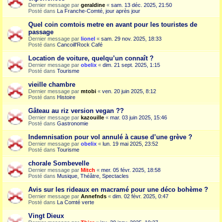
Dernier message par
geraldine
«
sam. 13 déc. 2025, 21:50
Posté dans
La Franche-Comté, jour après jour
Quel coin comtois metre en avant pour les touristes de
passage
Dernier message par
lionel
«
sam. 29 nov. 2025, 18:33
Posté dans
Cancoill'Rock Café
Location de voiture, quelqu’un connaît ?
Dernier message par
obelix
«
dim. 21 sept. 2025, 1:15
Posté dans
Tourisme
vieille chambre
Dernier message par
mtobi
«
ven. 20 juin 2025, 8:12
Posté dans
Histoire
Gâteau au riz version vegan ??
Dernier message par
kazouille
«
mar. 03 juin 2025, 15:46
Posté dans
Gastronomie
Indemnisation pour vol annulé à cause d’une grève ?
Dernier message par
obelix
«
lun. 19 mai 2025, 23:52
Posté dans
Tourisme
chorale Sombevelle
Dernier message par
Mitch
«
mer. 05 févr. 2025, 18:58
Posté dans
Musique, Théâtre, Spectacles
Avis sur les rideaux en macramé pour une déco bohème ?
Dernier message par
Annefnds
«
dim. 02 févr. 2025, 0:47
Posté dans
La Comté verte
Vingt Dieux