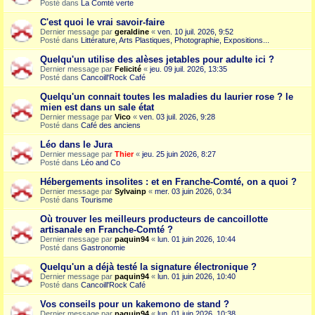
Posté dans
La Comté verte
C'est quoi le vrai savoir-faire
Dernier message par
geraldine
«
ven. 10 juil. 2026, 9:52
Posté dans
Littérature, Arts Plastiques, Photographie, Expositions...
Quelqu'un utilise des alèses jetables pour adulte ici ?
Dernier message par
Felicité
«
jeu. 09 juil. 2026, 13:35
Posté dans
Cancoill'Rock Café
Quelqu'un connait toutes les maladies du laurier rose ? le
mien est dans un sale état
Dernier message par
Vico
«
ven. 03 juil. 2026, 9:28
Posté dans
Café des anciens
Léo dans le Jura
Dernier message par
Thier
«
jeu. 25 juin 2026, 8:27
Posté dans
Léo and Co
Hébergements insolites : et en Franche-Comté, on a quoi ?
Dernier message par
Sylvainp
«
mer. 03 juin 2026, 0:34
Posté dans
Tourisme
Où trouver les meilleurs producteurs de cancoillotte
artisanale en Franche-Comté ?
Dernier message par
paquin94
«
lun. 01 juin 2026, 10:44
Posté dans
Gastronomie
Quelqu'un a déjà testé la signature électronique ?
Dernier message par
paquin94
«
lun. 01 juin 2026, 10:40
Posté dans
Cancoill'Rock Café
Vos conseils pour un kakemono de stand ?
Dernier message par
paquin94
«
lun. 01 juin 2026, 10:38