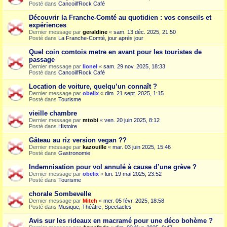
Posté dans
Cancoill'Rock Café
Découvrir la Franche-Comté au quotidien : vos conseils et
expériences
Dernier message par
geraldine
«
sam. 13 déc. 2025, 21:50
Posté dans
La Franche-Comté, jour après jour
Quel coin comtois metre en avant pour les touristes de
passage
Dernier message par
lionel
«
sam. 29 nov. 2025, 18:33
Posté dans
Cancoill'Rock Café
Location de voiture, quelqu’un connaît ?
Dernier message par
obelix
«
dim. 21 sept. 2025, 1:15
Posté dans
Tourisme
vieille chambre
Dernier message par
mtobi
«
ven. 20 juin 2025, 8:12
Posté dans
Histoire
Gâteau au riz version vegan ??
Dernier message par
kazouille
«
mar. 03 juin 2025, 15:46
Posté dans
Gastronomie
Indemnisation pour vol annulé à cause d’une grève ?
Dernier message par
obelix
«
lun. 19 mai 2025, 23:52
Posté dans
Tourisme
chorale Sombevelle
Dernier message par
Mitch
«
mer. 05 févr. 2025, 18:58
Posté dans
Musique, Théâtre, Spectacles
Avis sur les rideaux en macramé pour une déco bohème ?