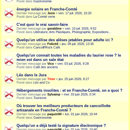
Posté dans
Gastronomie
énergie solaire en Franche-Comté
Dernier message par
June
«
ven. 17 juil. 2026, 10:20
Posté dans
La Comté verte
C'est quoi le vrai savoir-faire
Dernier message par
geraldine
«
ven. 10 juil. 2026, 9:52
Posté dans
Littérature, Arts Plastiques, Photographie, Expositions...
Quelqu'un utilise des alèses jetables pour adulte ici ?
Dernier message par
Felicité
«
jeu. 09 juil. 2026, 13:35
Posté dans
Cancoill'Rock Café
Quelqu'un connait toutes les maladies du laurier rose ? le
mien est dans un sale état
Dernier message par
Vico
«
ven. 03 juil. 2026, 9:28
Posté dans
Café des anciens
Léo dans le Jura
Dernier message par
Thier
«
jeu. 25 juin 2026, 8:27
Posté dans
Léo and Co
Hébergements insolites : et en Franche-Comté, on a quoi ?
Dernier message par
Sylvainp
«
mer. 03 juin 2026, 0:34
Posté dans
Tourisme
Où trouver les meilleurs producteurs de cancoillotte
artisanale en Franche-Comté ?
Dernier message par
paquin94
«
lun. 01 juin 2026, 10:44
Posté dans
Gastronomie
Quelqu'un a déjà testé la signature électronique ?
Dernier message par
paquin94
«
lun. 01 juin 2026, 10:40