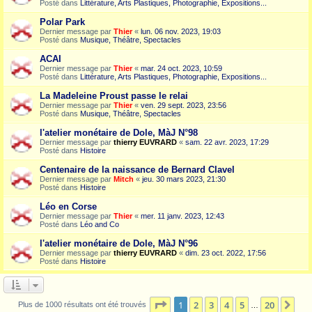
Posté dans
Littérature, Arts Plastiques, Photographie, Expositions...
Polar Park
Dernier message par
Thier
«
lun. 06 nov. 2023, 19:03
Posté dans
Musique, Théâtre, Spectacles
ACAI
Dernier message par
Thier
«
mar. 24 oct. 2023, 10:59
Posté dans
Littérature, Arts Plastiques, Photographie, Expositions...
La Madeleine Proust passe le relai
Dernier message par
Thier
«
ven. 29 sept. 2023, 23:56
Posté dans
Musique, Théâtre, Spectacles
l'atelier monétaire de Dole, MàJ N°98
Dernier message par
thierry EUVRARD
«
sam. 22 avr. 2023, 17:29
Posté dans
Histoire
Centenaire de la naissance de Bernard Clavel
Dernier message par
Mitch
«
jeu. 30 mars 2023, 21:30
Posté dans
Histoire
Léo en Corse
Dernier message par
Thier
«
mer. 11 janv. 2023, 12:43
Posté dans
Léo and Co
l'atelier monétaire de Dole, MàJ N°96
Dernier message par
thierry EUVRARD
«
dim. 23 oct. 2022, 17:56
Posté dans
Histoire
Page
1
sur
20
1
2
3
4
5
20
Sui
Plus de 1000 résultats ont été trouvés
…