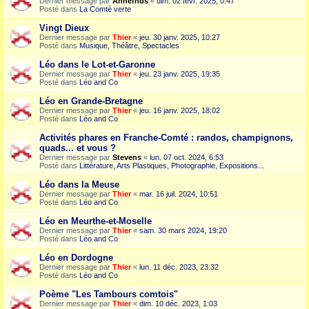
Dernier message par
Annefnds
«
dim. 02 févr. 2025, 0:47
Posté dans
La Comté verte
Vingt Dieux
Dernier message par
Thier
«
jeu. 30 janv. 2025, 10:27
Posté dans
Musique, Théâtre, Spectacles
Léo dans le Lot-et-Garonne
Dernier message par
Thier
«
jeu. 23 janv. 2025, 19:35
Posté dans
Léo and Co
Léo en Grande-Bretagne
Dernier message par
Thier
«
jeu. 16 janv. 2025, 18:02
Posté dans
Léo and Co
Activités phares en Franche-Comté : randos, champignons,
quads... et vous ?
Dernier message par
Stevens
«
lun. 07 oct. 2024, 6:53
Posté dans
Littérature, Arts Plastiques, Photographie, Expositions...
Léo dans la Meuse
Dernier message par
Thier
«
mar. 16 juil. 2024, 10:51
Posté dans
Léo and Co
Léo en Meurthe-et-Moselle
Dernier message par
Thier
«
sam. 30 mars 2024, 19:20
Posté dans
Léo and Co
Léo en Dordogne
Dernier message par
Thier
«
lun. 11 déc. 2023, 23:32
Posté dans
Léo and Co
Poème "Les Tambours comtois"
Dernier message par
Thier
«
dim. 10 déc. 2023, 1:03