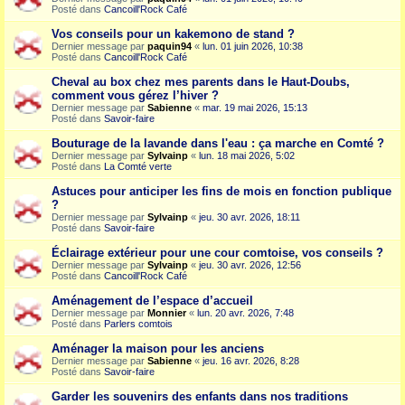
Posté dans
Cancoill'Rock Café
Vos conseils pour un kakemono de stand ?
Dernier message par
paquin94
«
lun. 01 juin 2026, 10:38
Posté dans
Cancoill'Rock Café
Cheval au box chez mes parents dans le Haut-Doubs,
comment vous gérez l’hiver ?
Dernier message par
Sabienne
«
mar. 19 mai 2026, 15:13
Posté dans
Savoir-faire
Bouturage de la lavande dans l'eau : ça marche en Comté ?
Dernier message par
Sylvainp
«
lun. 18 mai 2026, 5:02
Posté dans
La Comté verte
Astuces pour anticiper les fins de mois en fonction publique
?
Dernier message par
Sylvainp
«
jeu. 30 avr. 2026, 18:11
Posté dans
Savoir-faire
Éclairage extérieur pour une cour comtoise, vos conseils ?
Dernier message par
Sylvainp
«
jeu. 30 avr. 2026, 12:56
Posté dans
Cancoill'Rock Café
Aménagement de l’espace d’accueil
Dernier message par
Monnier
«
lun. 20 avr. 2026, 7:48
Posté dans
Parlers comtois
Aménager la maison pour les anciens
Dernier message par
Sabienne
«
jeu. 16 avr. 2026, 8:28
Posté dans
Savoir-faire
Garder les souvenirs des enfants dans nos traditions