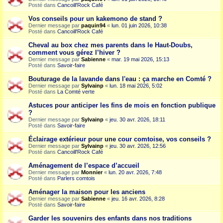
Posté dans
Cancoill'Rock Café
Vos conseils pour un kakemono de stand ?
Dernier message par
paquin94
«
lun. 01 juin 2026, 10:38
Posté dans
Cancoill'Rock Café
Cheval au box chez mes parents dans le Haut-Doubs,
comment vous gérez l’hiver ?
Dernier message par
Sabienne
«
mar. 19 mai 2026, 15:13
Posté dans
Savoir-faire
Bouturage de la lavande dans l'eau : ça marche en Comté ?
Dernier message par
Sylvainp
«
lun. 18 mai 2026, 5:02
Posté dans
La Comté verte
Astuces pour anticiper les fins de mois en fonction publique
?
Dernier message par
Sylvainp
«
jeu. 30 avr. 2026, 18:11
Posté dans
Savoir-faire
Éclairage extérieur pour une cour comtoise, vos conseils ?
Dernier message par
Sylvainp
«
jeu. 30 avr. 2026, 12:56
Posté dans
Cancoill'Rock Café
Aménagement de l’espace d’accueil
Dernier message par
Monnier
«
lun. 20 avr. 2026, 7:48
Posté dans
Parlers comtois
Aménager la maison pour les anciens
Dernier message par
Sabienne
«
jeu. 16 avr. 2026, 8:28
Posté dans
Savoir-faire
Garder les souvenirs des enfants dans nos traditions