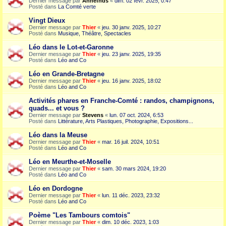
Dernier message par
Annefnds
«
dim. 02 févr. 2025, 0:47
Posté dans
La Comté verte
Vingt Dieux
Dernier message par
Thier
«
jeu. 30 janv. 2025, 10:27
Posté dans
Musique, Théâtre, Spectacles
Léo dans le Lot-et-Garonne
Dernier message par
Thier
«
jeu. 23 janv. 2025, 19:35
Posté dans
Léo and Co
Léo en Grande-Bretagne
Dernier message par
Thier
«
jeu. 16 janv. 2025, 18:02
Posté dans
Léo and Co
Activités phares en Franche-Comté : randos, champignons,
quads... et vous ?
Dernier message par
Stevens
«
lun. 07 oct. 2024, 6:53
Posté dans
Littérature, Arts Plastiques, Photographie, Expositions...
Léo dans la Meuse
Dernier message par
Thier
«
mar. 16 juil. 2024, 10:51
Posté dans
Léo and Co
Léo en Meurthe-et-Moselle
Dernier message par
Thier
«
sam. 30 mars 2024, 19:20
Posté dans
Léo and Co
Léo en Dordogne
Dernier message par
Thier
«
lun. 11 déc. 2023, 23:32
Posté dans
Léo and Co
Poème "Les Tambours comtois"
Dernier message par
Thier
«
dim. 10 déc. 2023, 1:03