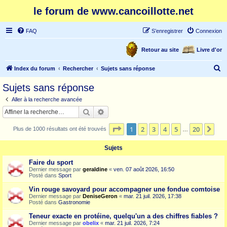
le forum de www.cancoillotte.net
FAQ
S’enregistrer
Connexion
Retour au site
Livre d'or
R
Index du forum
Rechercher
Sujets sans réponse
e
Sujets sans réponse
c
Aller à la recherche avancée
h
Rechercher
Recherche avancée
e
Page
1
sur
20
1
2
3
4
5
20
Sui
Plus de 1000 résultats ont été trouvés
r
…
c
Sujets
h
Faire du sport
e
Dernier message par
geraldine
«
ven. 07 août 2026, 16:50
Posté dans
Sport
r
Vin rouge savoyard pour accompagner une fondue comtoise
Dernier message par
DeniseGeron
«
mar. 21 juil. 2026, 17:38
Posté dans
Gastronomie
Teneur exacte en protéine, quelqu'un a des chiffres fiables ?
Dernier message par
obelix
«
mar. 21 juil. 2026, 7:24