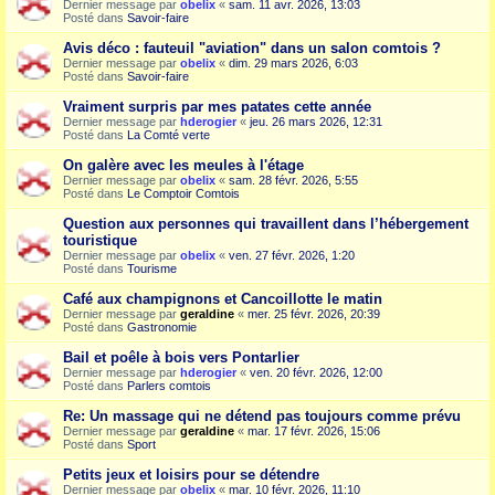
Dernier message par
obelix
«
sam. 11 avr. 2026, 13:03
Posté dans
Savoir-faire
Avis déco : fauteuil "aviation" dans un salon comtois ?
Dernier message par
obelix
«
dim. 29 mars 2026, 6:03
Posté dans
Savoir-faire
Vraiment surpris par mes patates cette année
Dernier message par
hderogier
«
jeu. 26 mars 2026, 12:31
Posté dans
La Comté verte
On galère avec les meules à l'étage
Dernier message par
obelix
«
sam. 28 févr. 2026, 5:55
Posté dans
Le Comptoir Comtois
Question aux personnes qui travaillent dans l’hébergement
touristique
Dernier message par
obelix
«
ven. 27 févr. 2026, 1:20
Posté dans
Tourisme
Café aux champignons et Cancoillotte le matin
Dernier message par
geraldine
«
mer. 25 févr. 2026, 20:39
Posté dans
Gastronomie
Bail et poêle à bois vers Pontarlier
Dernier message par
hderogier
«
ven. 20 févr. 2026, 12:00
Posté dans
Parlers comtois
Re: Un massage qui ne détend pas toujours comme prévu
Dernier message par
geraldine
«
mar. 17 févr. 2026, 15:06
Posté dans
Sport
Petits jeux et loisirs pour se détendre
Dernier message par
obelix
«
mar. 10 févr. 2026, 11:10