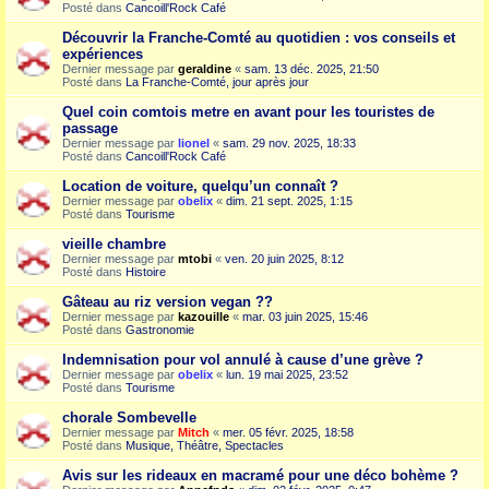
Posté dans
Cancoill'Rock Café
Découvrir la Franche-Comté au quotidien : vos conseils et
expériences
Dernier message par
geraldine
«
sam. 13 déc. 2025, 21:50
Posté dans
La Franche-Comté, jour après jour
Quel coin comtois metre en avant pour les touristes de
passage
Dernier message par
lionel
«
sam. 29 nov. 2025, 18:33
Posté dans
Cancoill'Rock Café
Location de voiture, quelqu’un connaît ?
Dernier message par
obelix
«
dim. 21 sept. 2025, 1:15
Posté dans
Tourisme
vieille chambre
Dernier message par
mtobi
«
ven. 20 juin 2025, 8:12
Posté dans
Histoire
Gâteau au riz version vegan ??
Dernier message par
kazouille
«
mar. 03 juin 2025, 15:46
Posté dans
Gastronomie
Indemnisation pour vol annulé à cause d’une grève ?
Dernier message par
obelix
«
lun. 19 mai 2025, 23:52
Posté dans
Tourisme
chorale Sombevelle
Dernier message par
Mitch
«
mer. 05 févr. 2025, 18:58
Posté dans
Musique, Théâtre, Spectacles
Avis sur les rideaux en macramé pour une déco bohème ?