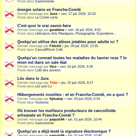
Posté dans
Gastronomie
énergie solaire en Franche-Comté
Dernier message par
June
«
ven. 17 juil. 2026, 10:20
Posté dans
La Comté verte
C'est quoi le vrai savoir-faire
Dernier message par
geraldine
«
ven. 10 juil. 2026, 9:52
Posté dans
Littérature, Arts Plastiques, Photographie, Expositions...
Quelqu'un utilise des alèses jetables pour adulte ici ?
Dernier message par
Felicité
«
jeu. 09 juil. 2026, 13:35
Posté dans
Cancoill'Rock Café
Quelqu'un connait toutes les maladies du laurier rose ? le
mien est dans un sale état
Dernier message par
Vico
«
ven. 03 juil. 2026, 9:28
Posté dans
Café des anciens
Léo dans le Jura
Dernier message par
Thier
«
jeu. 25 juin 2026, 8:27
Posté dans
Léo and Co
Hébergements insolites : et en Franche-Comté, on a quoi ?
Dernier message par
Sylvainp
«
mer. 03 juin 2026, 0:34
Posté dans
Tourisme
Où trouver les meilleurs producteurs de cancoillotte
artisanale en Franche-Comté ?
Dernier message par
paquin94
«
lun. 01 juin 2026, 10:44
Posté dans
Gastronomie
Quelqu'un a déjà testé la signature électronique ?
Dernier message par
paquin94
«
lun. 01 juin 2026, 10:40