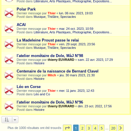
Posté dans
Littérature, Arts Plastiques, Photographie, Expositions...
Polar Park
Dernier message par
Thier
«
lun. 06 nov. 2023, 19:03
Posté dans
Musique, Théâtre, Spectacles
ACAI
Dernier message par
Thier
«
mar. 24 oct. 2023, 10:59
Posté dans
Littérature, Arts Plastiques, Photographie, Expositions...
La Madeleine Proust passe le relai
Dernier message par
Thier
«
ven. 29 sept. 2023, 23:56
Posté dans
Musique, Théâtre, Spectacles
l'atelier monétaire de Dole, MàJ N°98
Dernier message par
thierry EUVRARD
«
sam. 22 avr. 2023, 17:29
Posté dans
Histoire
Centenaire de la naissance de Bernard Clavel
Dernier message par
Mitch
«
jeu. 30 mars 2023, 21:30
Posté dans
Histoire
Léo en Corse
Dernier message par
Thier
«
mer. 11 janv. 2023, 12:43
Posté dans
Léo and Co
l'atelier monétaire de Dole, MàJ N°96
Dernier message par
thierry EUVRARD
«
dim. 23 oct. 2022, 17:56
Posté dans
Histoire
Page
1
sur
20
1
2
3
4
5
20
Sui
Plus de 1000 résultats ont été trouvés
…