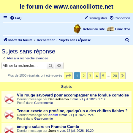
le forum de www.cancoillotte.net
FAQ
S’enregistrer
Connexion
Retour au site
Livre d'or
R
Index du forum
Rechercher
Sujets sans réponse
e
Sujets sans réponse
c
Aller à la recherche avancée
h
Rechercher
Recherche avancée
e
Page
1
sur
20
1
2
3
4
5
20
Sui
Plus de 1000 résultats ont été trouvés
r
…
c
Sujets
h
Vin rouge savoyard pour accompagner une fondue comtoise
e
Dernier message par
DeniseGeron
«
mar. 21 juil. 2026, 17:38
Posté dans
Gastronomie
r
Teneur exacte en protéine, quelqu'un a des chiffres fiables ?
Dernier message par
obelix
«
mar. 21 juil. 2026, 7:24
Posté dans
Gastronomie
énergie solaire en Franche-Comté
Dernier message par
June
«
ven. 17 juil. 2026, 10:20