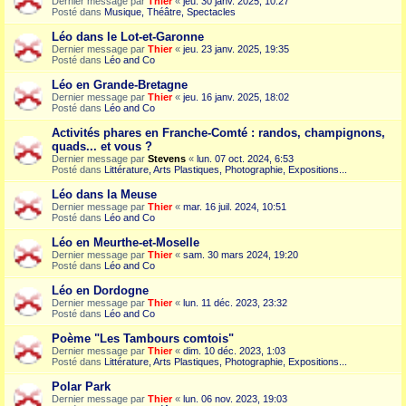
Dernier message par
Thier
«
jeu. 30 janv. 2025, 10:27
Posté dans
Musique, Théâtre, Spectacles
Léo dans le Lot-et-Garonne
Dernier message par
Thier
«
jeu. 23 janv. 2025, 19:35
Posté dans
Léo and Co
Léo en Grande-Bretagne
Dernier message par
Thier
«
jeu. 16 janv. 2025, 18:02
Posté dans
Léo and Co
Activités phares en Franche-Comté : randos, champignons,
quads... et vous ?
Dernier message par
Stevens
«
lun. 07 oct. 2024, 6:53
Posté dans
Littérature, Arts Plastiques, Photographie, Expositions...
Léo dans la Meuse
Dernier message par
Thier
«
mar. 16 juil. 2024, 10:51
Posté dans
Léo and Co
Léo en Meurthe-et-Moselle
Dernier message par
Thier
«
sam. 30 mars 2024, 19:20
Posté dans
Léo and Co
Léo en Dordogne
Dernier message par
Thier
«
lun. 11 déc. 2023, 23:32
Posté dans
Léo and Co
Poème "Les Tambours comtois"
Dernier message par
Thier
«
dim. 10 déc. 2023, 1:03
Posté dans
Littérature, Arts Plastiques, Photographie, Expositions...
Polar Park
Dernier message par
Thier
«
lun. 06 nov. 2023, 19:03