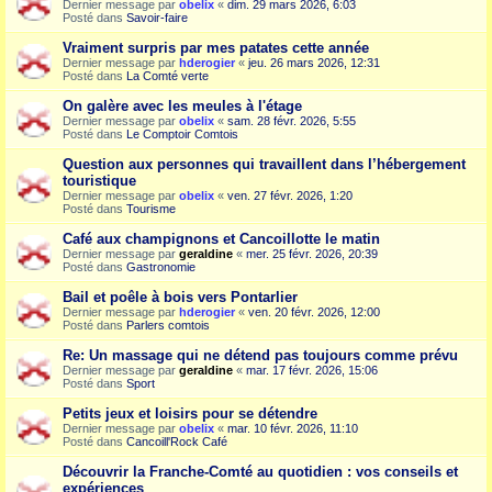
Dernier message par
obelix
«
dim. 29 mars 2026, 6:03
Posté dans
Savoir-faire
Vraiment surpris par mes patates cette année
Dernier message par
hderogier
«
jeu. 26 mars 2026, 12:31
Posté dans
La Comté verte
On galère avec les meules à l'étage
Dernier message par
obelix
«
sam. 28 févr. 2026, 5:55
Posté dans
Le Comptoir Comtois
Question aux personnes qui travaillent dans l’hébergement
touristique
Dernier message par
obelix
«
ven. 27 févr. 2026, 1:20
Posté dans
Tourisme
Café aux champignons et Cancoillotte le matin
Dernier message par
geraldine
«
mer. 25 févr. 2026, 20:39
Posté dans
Gastronomie
Bail et poêle à bois vers Pontarlier
Dernier message par
hderogier
«
ven. 20 févr. 2026, 12:00
Posté dans
Parlers comtois
Re: Un massage qui ne détend pas toujours comme prévu
Dernier message par
geraldine
«
mar. 17 févr. 2026, 15:06
Posté dans
Sport
Petits jeux et loisirs pour se détendre
Dernier message par
obelix
«
mar. 10 févr. 2026, 11:10
Posté dans
Cancoill'Rock Café
Découvrir la Franche-Comté au quotidien : vos conseils et
expériences