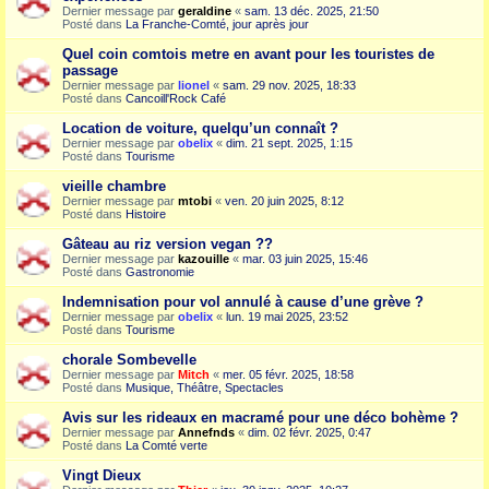
Dernier message par
geraldine
«
sam. 13 déc. 2025, 21:50
Posté dans
La Franche-Comté, jour après jour
Quel coin comtois metre en avant pour les touristes de
passage
Dernier message par
lionel
«
sam. 29 nov. 2025, 18:33
Posté dans
Cancoill'Rock Café
Location de voiture, quelqu’un connaît ?
Dernier message par
obelix
«
dim. 21 sept. 2025, 1:15
Posté dans
Tourisme
vieille chambre
Dernier message par
mtobi
«
ven. 20 juin 2025, 8:12
Posté dans
Histoire
Gâteau au riz version vegan ??
Dernier message par
kazouille
«
mar. 03 juin 2025, 15:46
Posté dans
Gastronomie
Indemnisation pour vol annulé à cause d’une grève ?
Dernier message par
obelix
«
lun. 19 mai 2025, 23:52
Posté dans
Tourisme
chorale Sombevelle
Dernier message par
Mitch
«
mer. 05 févr. 2025, 18:58
Posté dans
Musique, Théâtre, Spectacles
Avis sur les rideaux en macramé pour une déco bohème ?
Dernier message par
Annefnds
«
dim. 02 févr. 2025, 0:47
Posté dans
La Comté verte
Vingt Dieux