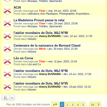
Posté dans
Musique, Théâtre, Spectacles
ACAI
Dernier message par
Thier
«
mar. 24 oct. 2023, 10:59
Posté dans
Littérature, Arts Plastiques, Photographie, Expositions...
La Madeleine Proust passe le relai
Dernier message par
Thier
«
ven. 29 sept. 2023, 23:56
Posté dans
Musique, Théâtre, Spectacles
l'atelier monétaire de Dole, MàJ N°98
Dernier message par
thierry EUVRARD
«
sam. 22 avr. 2023, 17:29
Posté dans
Histoire
Centenaire de la naissance de Bernard Clavel
Dernier message par
Mitch
«
jeu. 30 mars 2023, 21:30
Posté dans
Histoire
Léo en Corse
Dernier message par
Thier
«
mer. 11 janv. 2023, 12:43
Posté dans
Léo and Co
l'atelier monétaire de Dole, MàJ N°96
Dernier message par
thierry EUVRARD
«
dim. 23 oct. 2022, 17:56
Posté dans
Histoire
l'atelier monétaire de Dole, MàJ N°95
Dernier message par
thierry EUVRARD
«
dim. 19 juin 2022, 15:32
Posté dans
Histoire
Page
1
sur
20
1
2
3
4
5
20
Sui
Plus de 1000 résultats ont été trouvés
…