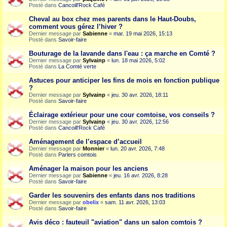
Posté dans
Cancoill'Rock Café
Cheval au box chez mes parents dans le Haut-Doubs,
comment vous gérez l’hiver ?
Dernier message par
Sabienne
«
mar. 19 mai 2026, 15:13
Posté dans
Savoir-faire
Bouturage de la lavande dans l'eau : ça marche en Comté ?
Dernier message par
Sylvainp
«
lun. 18 mai 2026, 5:02
Posté dans
La Comté verte
Astuces pour anticiper les fins de mois en fonction publique
?
Dernier message par
Sylvainp
«
jeu. 30 avr. 2026, 18:11
Posté dans
Savoir-faire
Éclairage extérieur pour une cour comtoise, vos conseils ?
Dernier message par
Sylvainp
«
jeu. 30 avr. 2026, 12:56
Posté dans
Cancoill'Rock Café
Aménagement de l’espace d’accueil
Dernier message par
Monnier
«
lun. 20 avr. 2026, 7:48
Posté dans
Parlers comtois
Aménager la maison pour les anciens
Dernier message par
Sabienne
«
jeu. 16 avr. 2026, 8:28
Posté dans
Savoir-faire
Garder les souvenirs des enfants dans nos traditions
Dernier message par
obelix
«
sam. 11 avr. 2026, 13:03
Posté dans
Savoir-faire
Avis déco : fauteuil "aviation" dans un salon comtois ?