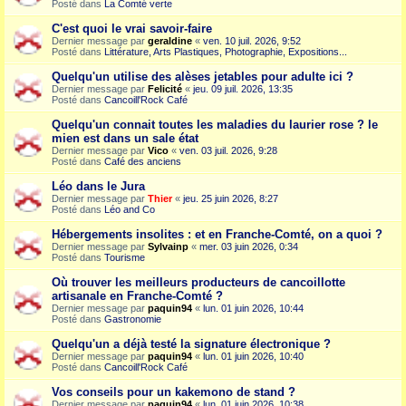
Posté dans
La Comté verte
C'est quoi le vrai savoir-faire
Dernier message par
geraldine
«
ven. 10 juil. 2026, 9:52
Posté dans
Littérature, Arts Plastiques, Photographie, Expositions...
Quelqu'un utilise des alèses jetables pour adulte ici ?
Dernier message par
Felicité
«
jeu. 09 juil. 2026, 13:35
Posté dans
Cancoill'Rock Café
Quelqu'un connait toutes les maladies du laurier rose ? le
mien est dans un sale état
Dernier message par
Vico
«
ven. 03 juil. 2026, 9:28
Posté dans
Café des anciens
Léo dans le Jura
Dernier message par
Thier
«
jeu. 25 juin 2026, 8:27
Posté dans
Léo and Co
Hébergements insolites : et en Franche-Comté, on a quoi ?
Dernier message par
Sylvainp
«
mer. 03 juin 2026, 0:34
Posté dans
Tourisme
Où trouver les meilleurs producteurs de cancoillotte
artisanale en Franche-Comté ?
Dernier message par
paquin94
«
lun. 01 juin 2026, 10:44
Posté dans
Gastronomie
Quelqu'un a déjà testé la signature électronique ?
Dernier message par
paquin94
«
lun. 01 juin 2026, 10:40
Posté dans
Cancoill'Rock Café
Vos conseils pour un kakemono de stand ?
Dernier message par
paquin94
«
lun. 01 juin 2026, 10:38