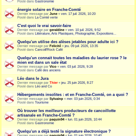
Posté dans
Gastronomie
énergie solaire en Franche-Comté
Dernier message par
June
«
ven. 17 juil. 2026, 10:20
Posté dans
La Comté verte
C'est quoi le vrai savoir-faire
Dernier message par
geraldine
«
ven. 10 juil. 2026, 9:52
Posté dans
Littérature, Arts Plastiques, Photographie, Expositions...
Quelqu'un utilise des alèses jetables pour adulte ici ?
Dernier message par
Felicité
«
jeu. 09 juil. 2026, 13:35
Posté dans
Cancoill'Rock Café
Quelqu'un connait toutes les maladies du laurier rose ? le
mien est dans un sale état
Dernier message par
Vico
«
ven. 03 juil. 2026, 9:28
Posté dans
Café des anciens
Léo dans le Jura
Dernier message par
Thier
«
jeu. 25 juin 2026, 8:27
Posté dans
Léo and Co
Hébergements insolites : et en Franche-Comté, on a quoi ?
Dernier message par
Sylvainp
«
mer. 03 juin 2026, 0:34
Posté dans
Tourisme
Où trouver les meilleurs producteurs de cancoillotte
artisanale en Franche-Comté ?
Dernier message par
paquin94
«
lun. 01 juin 2026, 10:44
Posté dans
Gastronomie
Quelqu'un a déjà testé la signature électronique ?
Dernier message par
paquin94
«
lun. 01 juin 2026, 10:40