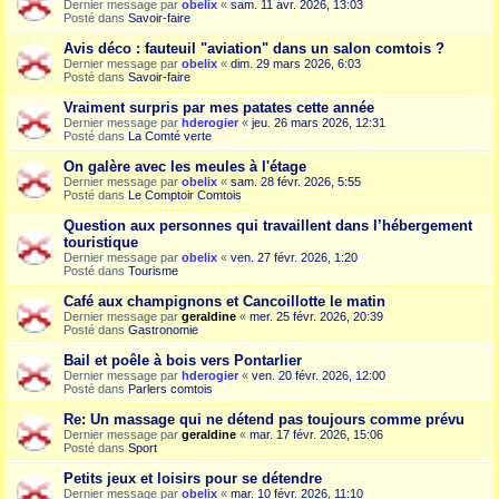
Dernier message par
obelix
«
sam. 11 avr. 2026, 13:03
Posté dans
Savoir-faire
Avis déco : fauteuil "aviation" dans un salon comtois ?
Dernier message par
obelix
«
dim. 29 mars 2026, 6:03
Posté dans
Savoir-faire
Vraiment surpris par mes patates cette année
Dernier message par
hderogier
«
jeu. 26 mars 2026, 12:31
Posté dans
La Comté verte
On galère avec les meules à l'étage
Dernier message par
obelix
«
sam. 28 févr. 2026, 5:55
Posté dans
Le Comptoir Comtois
Question aux personnes qui travaillent dans l’hébergement
touristique
Dernier message par
obelix
«
ven. 27 févr. 2026, 1:20
Posté dans
Tourisme
Café aux champignons et Cancoillotte le matin
Dernier message par
geraldine
«
mer. 25 févr. 2026, 20:39
Posté dans
Gastronomie
Bail et poêle à bois vers Pontarlier
Dernier message par
hderogier
«
ven. 20 févr. 2026, 12:00
Posté dans
Parlers comtois
Re: Un massage qui ne détend pas toujours comme prévu
Dernier message par
geraldine
«
mar. 17 févr. 2026, 15:06
Posté dans
Sport
Petits jeux et loisirs pour se détendre
Dernier message par
obelix
«
mar. 10 févr. 2026, 11:10