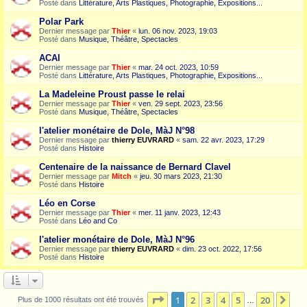
Posté dans
Littérature, Arts Plastiques, Photographie, Expositions...
Polar Park
Dernier message par
Thier
«
lun. 06 nov. 2023, 19:03
Posté dans
Musique, Théâtre, Spectacles
ACAI
Dernier message par
Thier
«
mar. 24 oct. 2023, 10:59
Posté dans
Littérature, Arts Plastiques, Photographie, Expositions...
La Madeleine Proust passe le relai
Dernier message par
Thier
«
ven. 29 sept. 2023, 23:56
Posté dans
Musique, Théâtre, Spectacles
l'atelier monétaire de Dole, MàJ N°98
Dernier message par
thierry EUVRARD
«
sam. 22 avr. 2023, 17:29
Posté dans
Histoire
Centenaire de la naissance de Bernard Clavel
Dernier message par
Mitch
«
jeu. 30 mars 2023, 21:30
Posté dans
Histoire
Léo en Corse
Dernier message par
Thier
«
mer. 11 janv. 2023, 12:43
Posté dans
Léo and Co
l'atelier monétaire de Dole, MàJ N°96
Dernier message par
thierry EUVRARD
«
dim. 23 oct. 2022, 17:56
Posté dans
Histoire
Page
1
sur
20
1
2
3
4
5
20
Sui
Plus de 1000 résultats ont été trouvés
…