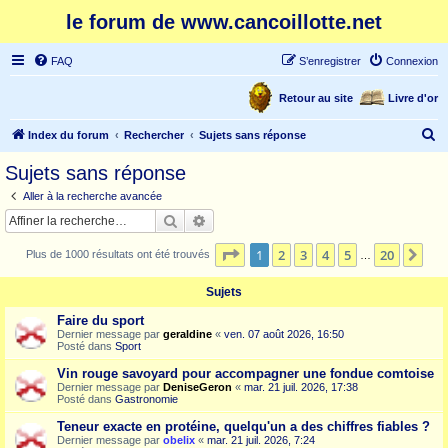
le forum de www.cancoillotte.net
FAQ
S’enregistrer
Connexion
Retour au site
Livre d'or
R
Index du forum
Rechercher
Sujets sans réponse
e
Sujets sans réponse
c
Aller à la recherche avancée
h
Rechercher
Recherche avancée
e
Page
1
sur
20
1
2
3
4
5
20
Sui
Plus de 1000 résultats ont été trouvés
r
…
c
Sujets
h
Faire du sport
e
Dernier message par
geraldine
«
ven. 07 août 2026, 16:50
Posté dans
Sport
r
Vin rouge savoyard pour accompagner une fondue comtoise
Dernier message par
DeniseGeron
«
mar. 21 juil. 2026, 17:38
Posté dans
Gastronomie
Teneur exacte en protéine, quelqu'un a des chiffres fiables ?
Dernier message par
obelix
«
mar. 21 juil. 2026, 7:24