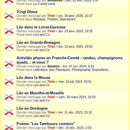
Dernier message par
Annefnds
«
dim. 02 févr. 2025, 0:47
Posté dans
La Comté verte
Vingt Dieux
Dernier message par
Thier
«
jeu. 30 janv. 2025, 10:27
Posté dans
Musique, Théâtre, Spectacles
Léo dans le Lot-et-Garonne
Dernier message par
Thier
«
jeu. 23 janv. 2025, 19:35
Posté dans
Léo and Co
Léo en Grande-Bretagne
Dernier message par
Thier
«
jeu. 16 janv. 2025, 18:02
Posté dans
Léo and Co
Activités phares en Franche-Comté : randos, champignons,
quads... et vous ?
Dernier message par
Stevens
«
lun. 07 oct. 2024, 6:53
Posté dans
Littérature, Arts Plastiques, Photographie, Expositions...
Léo dans la Meuse
Dernier message par
Thier
«
mar. 16 juil. 2024, 10:51
Posté dans
Léo and Co
Léo en Meurthe-et-Moselle
Dernier message par
Thier
«
sam. 30 mars 2024, 19:20
Posté dans
Léo and Co
Léo en Dordogne
Dernier message par
Thier
«
lun. 11 déc. 2023, 23:32
Posté dans
Léo and Co
Poème "Les Tambours comtois"
Dernier message par
Thier
«
dim. 10 déc. 2023, 1:03