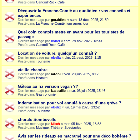
Posté dans
Cancoill'Rock Café
Découvrir la Franche-Comté au quotidien : vos conseils et
expériences
Dernier message par
geraldine
«
sam. 13 déc. 2025, 21:50
Posté dans
La Franche-Comté, jour après jour
Quel coin comtois metre en avant pour les touristes de
passage
Dernier message par
lionel
«
sam. 29 nov. 2025, 18:33
Posté dans
Cancoill'Rock Café
Location de voiture, quelqu’un connaît ?
Dernier message par
obelix
«
dim. 21 sept. 2025, 1:15
Posté dans
Tourisme
vieille chambre
Dernier message par
mtobi
«
ven. 20 juin 2025, 8:12
Posté dans
Histoire
Gâteau au riz version vegan ??
Dernier message par
kazouille
«
mar. 03 juin 2025, 15:46
Posté dans
Gastronomie
Indemnisation pour vol annulé à cause d’une grève ?
Dernier message par
obelix
«
lun. 19 mai 2025, 23:52
Posté dans
Tourisme
chorale Sombevelle
Dernier message par
Mitch
«
mer. 05 févr. 2025, 18:58
Posté dans
Musique, Théâtre, Spectacles
Avis sur les rideaux en macramé pour une déco bohème ?