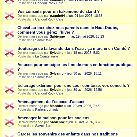
Posté dans
Cancoill'Rock Café
Vos conseils pour un kakemono de stand ?
Dernier message par
paquin94
«
lun. 01 juin 2026, 10:38
Posté dans
Cancoill'Rock Café
Cheval au box chez mes parents dans le Haut-Doubs,
comment vous gérez l’hiver ?
Dernier message par
Sabienne
«
mar. 19 mai 2026, 15:13
Posté dans
Savoir-faire
Bouturage de la lavande dans l'eau : ça marche en Comté ?
Dernier message par
Sylvainp
«
lun. 18 mai 2026, 5:02
Posté dans
La Comté verte
Astuces pour anticiper les fins de mois en fonction publique
?
Dernier message par
Sylvainp
«
jeu. 30 avr. 2026, 18:11
Posté dans
Savoir-faire
Éclairage extérieur pour une cour comtoise, vos conseils ?
Dernier message par
Sylvainp
«
jeu. 30 avr. 2026, 12:56
Posté dans
Cancoill'Rock Café
Aménagement de l’espace d’accueil
Dernier message par
Monnier
«
lun. 20 avr. 2026, 7:48
Posté dans
Parlers comtois
Aménager la maison pour les anciens
Dernier message par
Sabienne
«
jeu. 16 avr. 2026, 8:28
Posté dans
Savoir-faire
Garder les souvenirs des enfants dans nos traditions