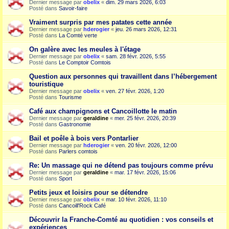
Dernier message par
obelix
«
dim. 29 mars 2026, 6:03
Posté dans
Savoir-faire
Vraiment surpris par mes patates cette année
Dernier message par
hderogier
«
jeu. 26 mars 2026, 12:31
Posté dans
La Comté verte
On galère avec les meules à l'étage
Dernier message par
obelix
«
sam. 28 févr. 2026, 5:55
Posté dans
Le Comptoir Comtois
Question aux personnes qui travaillent dans l’hébergement
touristique
Dernier message par
obelix
«
ven. 27 févr. 2026, 1:20
Posté dans
Tourisme
Café aux champignons et Cancoillotte le matin
Dernier message par
geraldine
«
mer. 25 févr. 2026, 20:39
Posté dans
Gastronomie
Bail et poêle à bois vers Pontarlier
Dernier message par
hderogier
«
ven. 20 févr. 2026, 12:00
Posté dans
Parlers comtois
Re: Un massage qui ne détend pas toujours comme prévu
Dernier message par
geraldine
«
mar. 17 févr. 2026, 15:06
Posté dans
Sport
Petits jeux et loisirs pour se détendre
Dernier message par
obelix
«
mar. 10 févr. 2026, 11:10
Posté dans
Cancoill'Rock Café
Découvrir la Franche-Comté au quotidien : vos conseils et
expériences