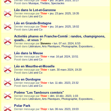
Dernier message par
Thier
«
jeu. 30 janv. 2025, 10:27
Posté dans
Musique, Théâtre, Spectacles
Léo dans le Lot-et-Garonne
Dernier message par
Thier
«
jeu. 23 janv. 2025, 19:35
Posté dans
Léo and Co
Léo en Grande-Bretagne
Dernier message par
Thier
«
jeu. 16 janv. 2025, 18:02
Posté dans
Léo and Co
Activités phares en Franche-Comté : randos, champignons,
quads... et vous ?
Dernier message par
Stevens
«
lun. 07 oct. 2024, 6:53
Posté dans
Littérature, Arts Plastiques, Photographie, Expositions...
Léo dans la Meuse
Dernier message par
Thier
«
mar. 16 juil. 2024, 10:51
Posté dans
Léo and Co
Léo en Meurthe-et-Moselle
Dernier message par
Thier
«
sam. 30 mars 2024, 19:20
Posté dans
Léo and Co
Léo en Dordogne
Dernier message par
Thier
«
lun. 11 déc. 2023, 23:32
Posté dans
Léo and Co
Poème "Les Tambours comtois"
Dernier message par
Thier
«
dim. 10 déc. 2023, 1:03
Posté dans
Littérature, Arts Plastiques, Photographie, Expositions...
Polar Park
Dernier message par
Thier
«
lun. 06 nov. 2023, 19:03