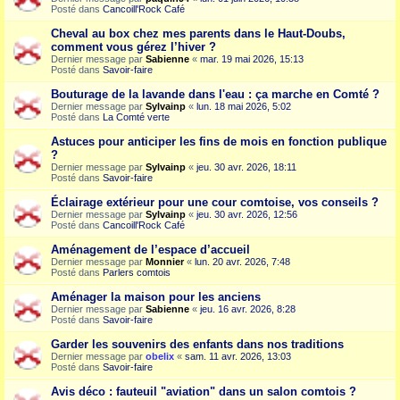
Posté dans
Cancoill'Rock Café
Cheval au box chez mes parents dans le Haut-Doubs,
comment vous gérez l’hiver ?
Dernier message par
Sabienne
«
mar. 19 mai 2026, 15:13
Posté dans
Savoir-faire
Bouturage de la lavande dans l'eau : ça marche en Comté ?
Dernier message par
Sylvainp
«
lun. 18 mai 2026, 5:02
Posté dans
La Comté verte
Astuces pour anticiper les fins de mois en fonction publique
?
Dernier message par
Sylvainp
«
jeu. 30 avr. 2026, 18:11
Posté dans
Savoir-faire
Éclairage extérieur pour une cour comtoise, vos conseils ?
Dernier message par
Sylvainp
«
jeu. 30 avr. 2026, 12:56
Posté dans
Cancoill'Rock Café
Aménagement de l’espace d’accueil
Dernier message par
Monnier
«
lun. 20 avr. 2026, 7:48
Posté dans
Parlers comtois
Aménager la maison pour les anciens
Dernier message par
Sabienne
«
jeu. 16 avr. 2026, 8:28
Posté dans
Savoir-faire
Garder les souvenirs des enfants dans nos traditions
Dernier message par
obelix
«
sam. 11 avr. 2026, 13:03
Posté dans
Savoir-faire
Avis déco : fauteuil "aviation" dans un salon comtois ?