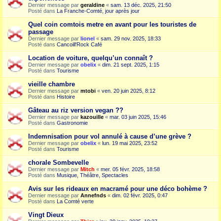
Dernier message par
geraldine
«
sam. 13 déc. 2025, 21:50
Posté dans
La Franche-Comté, jour après jour
Quel coin comtois metre en avant pour les touristes de
passage
Dernier message par
lionel
«
sam. 29 nov. 2025, 18:33
Posté dans
Cancoill'Rock Café
Location de voiture, quelqu’un connaît ?
Dernier message par
obelix
«
dim. 21 sept. 2025, 1:15
Posté dans
Tourisme
vieille chambre
Dernier message par
mtobi
«
ven. 20 juin 2025, 8:12
Posté dans
Histoire
Gâteau au riz version vegan ??
Dernier message par
kazouille
«
mar. 03 juin 2025, 15:46
Posté dans
Gastronomie
Indemnisation pour vol annulé à cause d’une grève ?
Dernier message par
obelix
«
lun. 19 mai 2025, 23:52
Posté dans
Tourisme
chorale Sombevelle
Dernier message par
Mitch
«
mer. 05 févr. 2025, 18:58
Posté dans
Musique, Théâtre, Spectacles
Avis sur les rideaux en macramé pour une déco bohème ?
Dernier message par
Annefnds
«
dim. 02 févr. 2025, 0:47
Posté dans
La Comté verte
Vingt Dieux