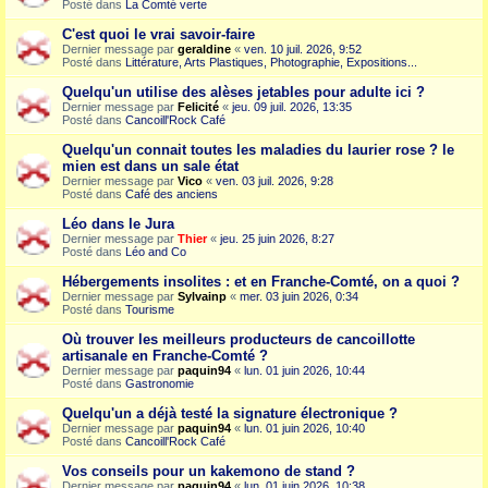
Posté dans
La Comté verte
C'est quoi le vrai savoir-faire
Dernier message par
geraldine
«
ven. 10 juil. 2026, 9:52
Posté dans
Littérature, Arts Plastiques, Photographie, Expositions...
Quelqu'un utilise des alèses jetables pour adulte ici ?
Dernier message par
Felicité
«
jeu. 09 juil. 2026, 13:35
Posté dans
Cancoill'Rock Café
Quelqu'un connait toutes les maladies du laurier rose ? le
mien est dans un sale état
Dernier message par
Vico
«
ven. 03 juil. 2026, 9:28
Posté dans
Café des anciens
Léo dans le Jura
Dernier message par
Thier
«
jeu. 25 juin 2026, 8:27
Posté dans
Léo and Co
Hébergements insolites : et en Franche-Comté, on a quoi ?
Dernier message par
Sylvainp
«
mer. 03 juin 2026, 0:34
Posté dans
Tourisme
Où trouver les meilleurs producteurs de cancoillotte
artisanale en Franche-Comté ?
Dernier message par
paquin94
«
lun. 01 juin 2026, 10:44
Posté dans
Gastronomie
Quelqu'un a déjà testé la signature électronique ?
Dernier message par
paquin94
«
lun. 01 juin 2026, 10:40
Posté dans
Cancoill'Rock Café
Vos conseils pour un kakemono de stand ?
Dernier message par
paquin94
«
lun. 01 juin 2026, 10:38