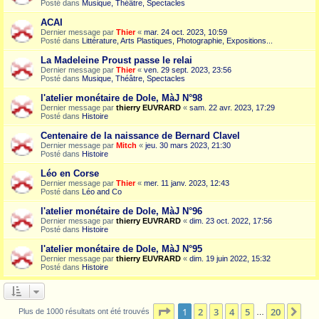
Posté dans
Musique, Théâtre, Spectacles
ACAI
Dernier message par
Thier
«
mar. 24 oct. 2023, 10:59
Posté dans
Littérature, Arts Plastiques, Photographie, Expositions...
La Madeleine Proust passe le relai
Dernier message par
Thier
«
ven. 29 sept. 2023, 23:56
Posté dans
Musique, Théâtre, Spectacles
l'atelier monétaire de Dole, MàJ N°98
Dernier message par
thierry EUVRARD
«
sam. 22 avr. 2023, 17:29
Posté dans
Histoire
Centenaire de la naissance de Bernard Clavel
Dernier message par
Mitch
«
jeu. 30 mars 2023, 21:30
Posté dans
Histoire
Léo en Corse
Dernier message par
Thier
«
mer. 11 janv. 2023, 12:43
Posté dans
Léo and Co
l'atelier monétaire de Dole, MàJ N°96
Dernier message par
thierry EUVRARD
«
dim. 23 oct. 2022, 17:56
Posté dans
Histoire
l'atelier monétaire de Dole, MàJ N°95
Dernier message par
thierry EUVRARD
«
dim. 19 juin 2022, 15:32
Posté dans
Histoire
Page
1
sur
20
1
2
3
4
5
20
Sui
Plus de 1000 résultats ont été trouvés
…