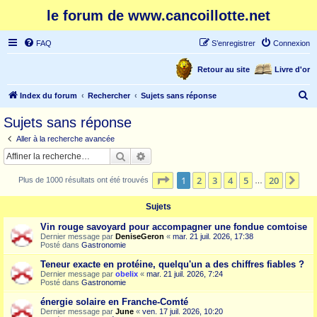
le forum de www.cancoillotte.net
FAQ
S’enregistrer
Connexion
Retour au site
Livre d'or
R
Index du forum
Rechercher
Sujets sans réponse
e
Sujets sans réponse
c
Aller à la recherche avancée
h
Rechercher
Recherche avancée
e
Page
1
sur
20
1
2
3
4
5
20
Sui
Plus de 1000 résultats ont été trouvés
r
…
c
Sujets
h
Vin rouge savoyard pour accompagner une fondue comtoise
e
Dernier message par
DeniseGeron
«
mar. 21 juil. 2026, 17:38
Posté dans
Gastronomie
r
Teneur exacte en protéine, quelqu'un a des chiffres fiables ?
Dernier message par
obelix
«
mar. 21 juil. 2026, 7:24
Posté dans
Gastronomie
énergie solaire en Franche-Comté
Dernier message par
June
«
ven. 17 juil. 2026, 10:20