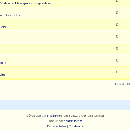
0
 Plastiques, Photographie, Expositions...
0
re, Spectacles
0
toire
0
0
0
toire
0
oire
Plus de 10
Développé par
phpBB
® Forum Software © phpBB Limited
Traduit par
phpBB-fr.com
Confidentialité
|
Conditions