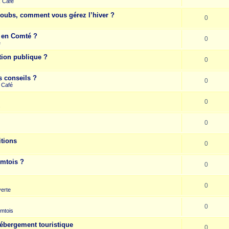
k Café
Doubs, comment vous gérez l’hiver ?
0
e en Comté ?
0
e
tion publique ?
0
s conseils ?
0
 Café
0
s
0
itions
0
omtois ?
0
0
erte
0
mtois
hébergement touristique
0