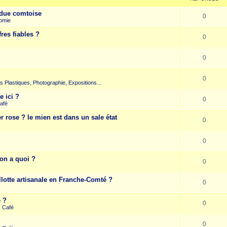
due comtoise
0
omie
res fiables ?
0
0
0
rts Plastiques, Photographie, Expositions...
e ici ?
0
afé
r rose ? le mien est dans un sale état
0
0
on a quoi ?
0
llotte artisanale en Franche-Comté ?
0
e ?
0
k Café
0