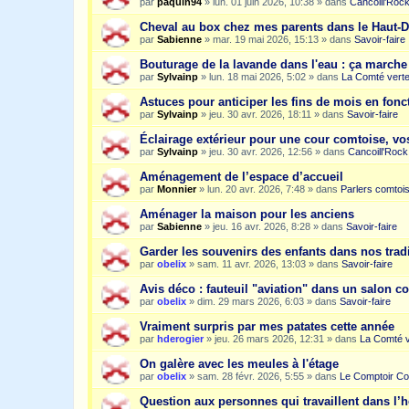
par
paquin94
»
lun. 01 juin 2026, 10:38
» dans
Cancoill'Roc
Cheval au box chez mes parents dans le Haut-
par
Sabienne
»
mar. 19 mai 2026, 15:13
» dans
Savoir-faire
Bouturage de la lavande dans l'eau : ça march
par
Sylvainp
»
lun. 18 mai 2026, 5:02
» dans
La Comté vert
Astuces pour anticiper les fins de mois en fonc
par
Sylvainp
»
jeu. 30 avr. 2026, 18:11
» dans
Savoir-faire
Éclairage extérieur pour une cour comtoise, vo
par
Sylvainp
»
jeu. 30 avr. 2026, 12:56
» dans
Cancoill'Rock
Aménagement de l’espace d’accueil
par
Monnier
»
lun. 20 avr. 2026, 7:48
» dans
Parlers comtoi
Aménager la maison pour les anciens
par
Sabienne
»
jeu. 16 avr. 2026, 8:28
» dans
Savoir-faire
Garder les souvenirs des enfants dans nos trad
par
obelix
»
sam. 11 avr. 2026, 13:03
» dans
Savoir-faire
Avis déco : fauteuil "aviation" dans un salon c
par
obelix
»
dim. 29 mars 2026, 6:03
» dans
Savoir-faire
Vraiment surpris par mes patates cette année
par
hderogier
»
jeu. 26 mars 2026, 12:31
» dans
La Comté v
On galère avec les meules à l'étage
par
obelix
»
sam. 28 févr. 2026, 5:55
» dans
Le Comptoir Co
Question aux personnes qui travaillent dans l’