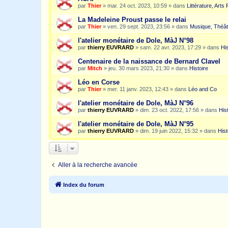
par
Thier
»
mar. 24 oct. 2023, 10:59
» dans
Littérature, Arts
La Madeleine Proust passe le relai
par
Thier
»
ven. 29 sept. 2023, 23:56
» dans
Musique, Théât
l'atelier monétaire de Dole, MàJ N°98
par
thierry EUVRARD
»
sam. 22 avr. 2023, 17:29
» dans
His
Centenaire de la naissance de Bernard Clavel
par
Mitch
»
jeu. 30 mars 2023, 21:30
» dans
Histoire
Léo en Corse
par
Thier
»
mer. 11 janv. 2023, 12:43
» dans
Léo and Co
l'atelier monétaire de Dole, MàJ N°96
par
thierry EUVRARD
»
dim. 23 oct. 2022, 17:56
» dans
His
l'atelier monétaire de Dole, MàJ N°95
par
thierry EUVRARD
»
dim. 19 juin 2022, 15:32
» dans
Hist
Aller à la recherche avancée
Index du forum