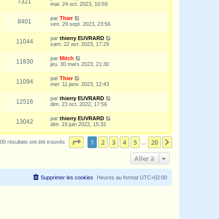
7321
mar. 24 oct. 2023, 10:59
par
Thier
8401
ven. 29 sept. 2023, 23:56
par
thierry EUVRARD
11044
sam. 22 avr. 2023, 17:29
par
Mitch
11830
jeu. 30 mars 2023, 21:30
par
Thier
11094
mer. 11 janv. 2023, 12:43
par
thierry EUVRARD
12516
dim. 23 oct. 2022, 17:56
par
thierry EUVRARD
13042
dim. 19 juin 2022, 15:32
Page
1
sur
20
1
2
3
4
5
20
Suivante
00 résultats ont été trouvés
…
Aller à
Supprimer les cookies
Heures au format
UTC+02:00