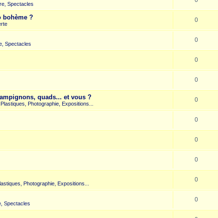
re, Spectacles
co bohème ?
0
rte
0
e, Spectacles
0
0
hampignons, quads... et vous ?
0
s Plastiques, Photographie, Expositions...
0
0
0
0
Plastiques, Photographie, Expositions...
0
, Spectacles