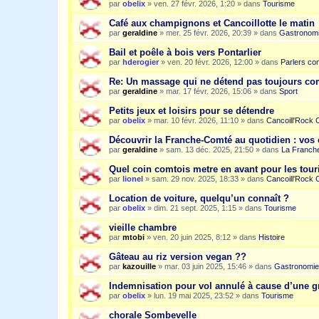
par
obelix
»
ven. 27 févr. 2026, 1:20
» dans
Tourisme
Café aux champignons et Cancoillotte le matin
par
geraldine
»
mer. 25 févr. 2026, 20:39
» dans
Gastronom
Bail et poêle à bois vers Pontarlier
par
hderogier
»
ven. 20 févr. 2026, 12:00
» dans
Parlers co
Re: Un massage qui ne détend pas toujours c
par
geraldine
»
mar. 17 févr. 2026, 15:06
» dans
Sport
Petits jeux et loisirs pour se détendre
par
obelix
»
mar. 10 févr. 2026, 11:10
» dans
Cancoill'Rock 
Découvrir la Franche-Comté au quotidien : vos 
par
geraldine
»
sam. 13 déc. 2025, 21:50
» dans
La Franche
Quel coin comtois metre en avant pour les tour
par
lionel
»
sam. 29 nov. 2025, 18:33
» dans
Cancoill'Rock 
Location de voiture, quelqu’un connaît ?
par
obelix
»
dim. 21 sept. 2025, 1:15
» dans
Tourisme
vieille chambre
par
mtobi
»
ven. 20 juin 2025, 8:12
» dans
Histoire
Gâteau au riz version vegan ??
par
kazouille
»
mar. 03 juin 2025, 15:46
» dans
Gastronomie
Indemnisation pour vol annulé à cause d’une g
par
obelix
»
lun. 19 mai 2025, 23:52
» dans
Tourisme
chorale Sombevelle