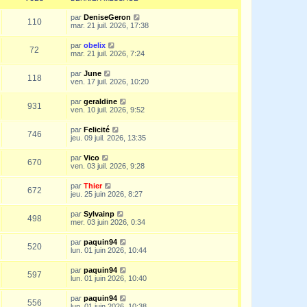
par
DeniseGeron
110
mar. 21 juil. 2026, 17:38
par
obelix
72
mar. 21 juil. 2026, 7:24
par
June
118
ven. 17 juil. 2026, 10:20
par
geraldine
931
ven. 10 juil. 2026, 9:52
par
Felicité
746
jeu. 09 juil. 2026, 13:35
par
Vico
670
ven. 03 juil. 2026, 9:28
par
Thier
672
jeu. 25 juin 2026, 8:27
par
Sylvainp
498
mer. 03 juin 2026, 0:34
par
paquin94
520
lun. 01 juin 2026, 10:44
par
paquin94
597
lun. 01 juin 2026, 10:40
par
paquin94
556
lun. 01 juin 2026, 10:38