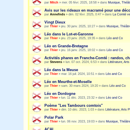
par
Mitch
»
mer. 05 févr. 2025, 18:58
» dans
Musique, Théât
Avis sur les rideaux en macramé pour une dé
par
Annefnds
»
dim. 02 févr. 2025, 0:47
» dans
La Comté ve
Vingt Dieux
par
Thier
»
jeu. 30 janv. 2025, 10:27
» dans
Musique, Théâtr
Léo dans le Lot-et-Garonne
par
Thier
»
jeu. 23 janv. 2025, 19:35
» dans
Léo and Co
Léo en Grande-Bretagne
par
Thier
»
jeu. 16 janv. 2025, 18:02
» dans
Léo and Co
Activités phares en Franche-Comté : randos, c
par
Stevens
»
lun. 07 oct. 2024, 6:53
» dans
Littérature, Art
Léo dans la Meuse
par
Thier
»
mar. 16 juil. 2024, 10:51
» dans
Léo and Co
Léo en Meurthe-et-Moselle
par
Thier
»
sam. 30 mars 2024, 19:20
» dans
Léo and Co
Léo en Dordogne
par
Thier
»
lun. 11 déc. 2023, 23:32
» dans
Léo and Co
Poème "Les Tambours comtois"
par
Thier
»
dim. 10 déc. 2023, 1:03
» dans
Littérature, Arts 
Polar Park
par
Thier
»
lun. 06 nov. 2023, 19:03
» dans
Musique, Théâtre
ACAI