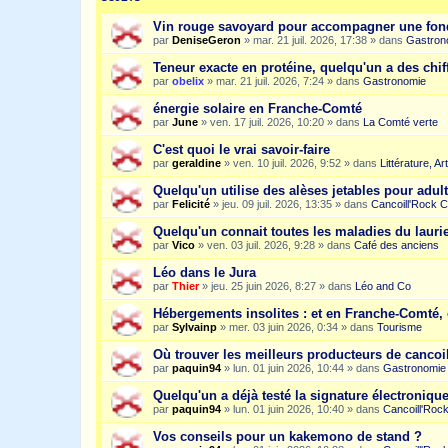
Vin rouge savoyard pour accompagner une fon
par
DeniseGeron
»
mar. 21 juil. 2026, 17:38
» dans
Gastron
Teneur exacte en protéine, quelqu'un a des chiff
par
obelix
»
mar. 21 juil. 2026, 7:24
» dans
Gastronomie
énergie solaire en Franche-Comté
par
June
»
ven. 17 juil. 2026, 10:20
» dans
La Comté verte
C'est quoi le vrai savoir-faire
par
geraldine
»
ven. 10 juil. 2026, 9:52
» dans
Littérature, A
Quelqu'un utilise des alèses jetables pour adult
par
Felicité
»
jeu. 09 juil. 2026, 13:35
» dans
Cancoill'Rock C
Quelqu'un connait toutes les maladies du laurie
par
Vico
»
ven. 03 juil. 2026, 9:28
» dans
Café des anciens
Léo dans le Jura
par
Thier
»
jeu. 25 juin 2026, 8:27
» dans
Léo and Co
Hébergements insolites : et en Franche-Comté, 
par
Sylvainp
»
mer. 03 juin 2026, 0:34
» dans
Tourisme
Où trouver les meilleurs producteurs de cancoi
par
paquin94
»
lun. 01 juin 2026, 10:44
» dans
Gastronomie
Quelqu'un a déjà testé la signature électroniqu
par
paquin94
»
lun. 01 juin 2026, 10:40
» dans
Cancoill'Roc
Vos conseils pour un kakemono de stand ?