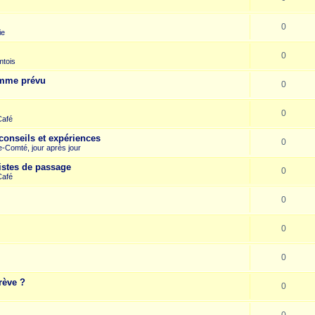
0
ie
0
mtois
omme prévu
0
0
Café
conseils et expériences
0
-Comté, jour après jour
istes de passage
0
Café
0
0
0
rève ?
0
0