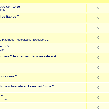
due comtoise
0
omie
res fiables ?
0
0
0
rts Plastiques, Photographie, Expositions...
e ici ?
0
afé
r rose ? le mien est dans un sale état
0
0
on a quoi ?
0
llotte artisanale en Franche-Comté ?
0
e ?
0
k Café
0