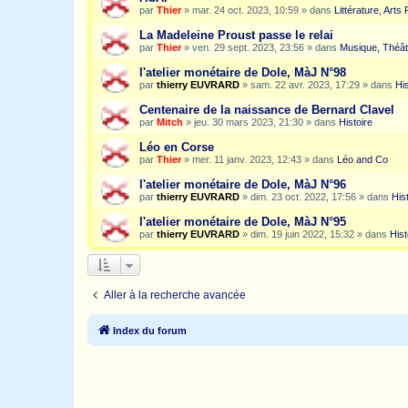
par
Thier
»
mar. 24 oct. 2023, 10:59
» dans
Littérature, Arts
La Madeleine Proust passe le relai
par
Thier
»
ven. 29 sept. 2023, 23:56
» dans
Musique, Théât
l'atelier monétaire de Dole, MàJ N°98
par
thierry EUVRARD
»
sam. 22 avr. 2023, 17:29
» dans
His
Centenaire de la naissance de Bernard Clavel
par
Mitch
»
jeu. 30 mars 2023, 21:30
» dans
Histoire
Léo en Corse
par
Thier
»
mer. 11 janv. 2023, 12:43
» dans
Léo and Co
l'atelier monétaire de Dole, MàJ N°96
par
thierry EUVRARD
»
dim. 23 oct. 2022, 17:56
» dans
His
l'atelier monétaire de Dole, MàJ N°95
par
thierry EUVRARD
»
dim. 19 juin 2022, 15:32
» dans
Hist
Aller à la recherche avancée
Index du forum