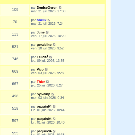
par
DeniseGeron
109
mar. 21 juil. 2026, 17:38
par
obelix
70
mar. 21 juil. 2026, 7:24
par
June
113
ven. 17 juil. 2026, 10:20
par
geraldine
921
ven. 10 juil. 2026, 9:52
par
Felicité
746
jeu. 09 juil. 2026, 13:35
par
Vico
669
ven. 03 juil. 2026, 9:28
par
Thier
667
jeu. 25 juin 2026, 8:27
par
Sylvainp
498
mer. 03 juin 2026, 0:34
par
paquin94
518
lun. 01 juin 2026, 10:44
par
paquin94
597
lun. 01 juin 2026, 10:40
par
paquin94
555
lun. 01 juin 2026, 10:38