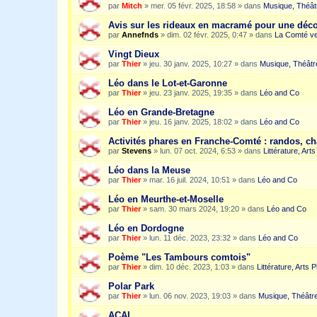
par
Mitch
»
mer. 05 févr. 2025, 18:58
» dans
Musique, Théât
Avis sur les rideaux en macramé pour une dé
par
Annefnds
»
dim. 02 févr. 2025, 0:47
» dans
La Comté ve
Vingt Dieux
par
Thier
»
jeu. 30 janv. 2025, 10:27
» dans
Musique, Théâtr
Léo dans le Lot-et-Garonne
par
Thier
»
jeu. 23 janv. 2025, 19:35
» dans
Léo and Co
Léo en Grande-Bretagne
par
Thier
»
jeu. 16 janv. 2025, 18:02
» dans
Léo and Co
Activités phares en Franche-Comté : randos, c
par
Stevens
»
lun. 07 oct. 2024, 6:53
» dans
Littérature, Art
Léo dans la Meuse
par
Thier
»
mar. 16 juil. 2024, 10:51
» dans
Léo and Co
Léo en Meurthe-et-Moselle
par
Thier
»
sam. 30 mars 2024, 19:20
» dans
Léo and Co
Léo en Dordogne
par
Thier
»
lun. 11 déc. 2023, 23:32
» dans
Léo and Co
Poème "Les Tambours comtois"
par
Thier
»
dim. 10 déc. 2023, 1:03
» dans
Littérature, Arts 
Polar Park
par
Thier
»
lun. 06 nov. 2023, 19:03
» dans
Musique, Théâtre
ACAI