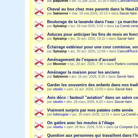
par
paquin94
»
lun. 01 juin 2026, 10:38
» dans
Cancoill'Roc
Cheval au box chez mes parents dans le Haut-
par
Sabienne
»
mar. 19 mai 2026, 15:13
» dans
Savoir-faire
Bouturage de la lavande dans l'eau : ça march
par
Sylvainp
»
lun. 18 mai 2026, 5:02
» dans
La Comté vert
Astuces pour anticiper les fins de mois en fonc
par
Sylvainp
»
jeu. 30 avr. 2026, 18:11
» dans
Savoir-faire
Éclairage extérieur pour une cour comtoise, vo
par
Sylvainp
»
jeu. 30 avr. 2026, 12:56
» dans
Cancoill'Rock
Aménagement de l’espace d’accueil
par
Monnier
»
lun. 20 avr. 2026, 7:48
» dans
Parlers comtoi
Aménager la maison pour les anciens
par
Sabienne
»
jeu. 16 avr. 2026, 8:28
» dans
Savoir-faire
Garder les souvenirs des enfants dans nos trad
par
obelix
»
sam. 11 avr. 2026, 13:03
» dans
Savoir-faire
Avis déco : fauteuil "aviation" dans un salon c
par
obelix
»
dim. 29 mars 2026, 6:03
» dans
Savoir-faire
Vraiment surpris par mes patates cette année
par
hderogier
»
jeu. 26 mars 2026, 12:31
» dans
La Comté v
On galère avec les meules à l'étage
par
obelix
»
sam. 28 févr. 2026, 5:55
» dans
Le Comptoir Co
Question aux personnes qui travaillent dans l’