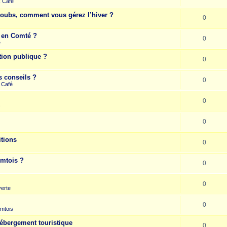
k Café
Doubs, comment vous gérez l’hiver ?
0
e en Comté ?
0
e
tion publique ?
0
s conseils ?
0
 Café
0
s
0
itions
0
omtois ?
0
0
erte
0
mtois
hébergement touristique
0