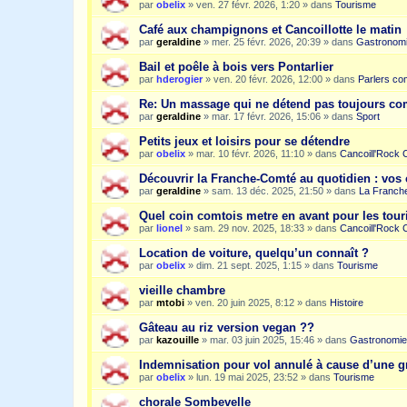
par
obelix
»
ven. 27 févr. 2026, 1:20
» dans
Tourisme
Café aux champignons et Cancoillotte le matin
par
geraldine
»
mer. 25 févr. 2026, 20:39
» dans
Gastronom
Bail et poêle à bois vers Pontarlier
par
hderogier
»
ven. 20 févr. 2026, 12:00
» dans
Parlers co
Re: Un massage qui ne détend pas toujours c
par
geraldine
»
mar. 17 févr. 2026, 15:06
» dans
Sport
Petits jeux et loisirs pour se détendre
par
obelix
»
mar. 10 févr. 2026, 11:10
» dans
Cancoill'Rock 
Découvrir la Franche-Comté au quotidien : vos 
par
geraldine
»
sam. 13 déc. 2025, 21:50
» dans
La Franche
Quel coin comtois metre en avant pour les tour
par
lionel
»
sam. 29 nov. 2025, 18:33
» dans
Cancoill'Rock 
Location de voiture, quelqu’un connaît ?
par
obelix
»
dim. 21 sept. 2025, 1:15
» dans
Tourisme
vieille chambre
par
mtobi
»
ven. 20 juin 2025, 8:12
» dans
Histoire
Gâteau au riz version vegan ??
par
kazouille
»
mar. 03 juin 2025, 15:46
» dans
Gastronomie
Indemnisation pour vol annulé à cause d’une g
par
obelix
»
lun. 19 mai 2025, 23:52
» dans
Tourisme
chorale Sombevelle