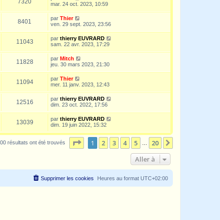
7320
mar. 24 oct. 2023, 10:59
par
Thier
8401
ven. 29 sept. 2023, 23:56
par
thierry EUVRARD
11043
sam. 22 avr. 2023, 17:29
par
Mitch
11828
jeu. 30 mars 2023, 21:30
par
Thier
11094
mer. 11 janv. 2023, 12:43
par
thierry EUVRARD
12516
dim. 23 oct. 2022, 17:56
par
thierry EUVRARD
13039
dim. 19 juin 2022, 15:32
Page
1
sur
20
1
2
3
4
5
20
Suivante
00 résultats ont été trouvés
…
Aller à
Supprimer les cookies
Heures au format
UTC+02:00