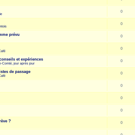
0
ie
0
mtois
omme prévu
0
0
Café
conseils et expériences
0
-Comté, jour après jour
istes de passage
0
Café
0
0
0
rève ?
0
0