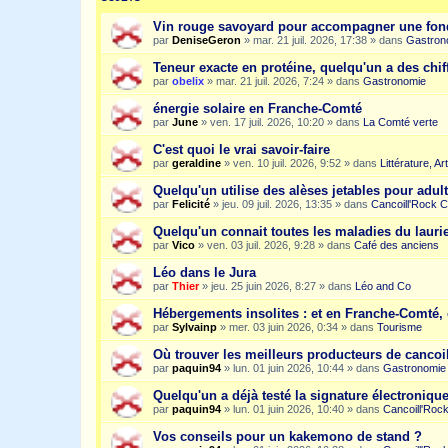
Vin rouge savoyard pour accompagner une fon
par
DeniseGeron
»
mar. 21 juil. 2026, 17:38
» dans
Gastron
Teneur exacte en protéine, quelqu'un a des chiff
par
obelix
»
mar. 21 juil. 2026, 7:24
» dans
Gastronomie
énergie solaire en Franche-Comté
par
June
»
ven. 17 juil. 2026, 10:20
» dans
La Comté verte
C'est quoi le vrai savoir-faire
par
geraldine
»
ven. 10 juil. 2026, 9:52
» dans
Littérature, A
Quelqu'un utilise des alèses jetables pour adult
par
Felicité
»
jeu. 09 juil. 2026, 13:35
» dans
Cancoill'Rock C
Quelqu'un connait toutes les maladies du laurie
par
Vico
»
ven. 03 juil. 2026, 9:28
» dans
Café des anciens
Léo dans le Jura
par
Thier
»
jeu. 25 juin 2026, 8:27
» dans
Léo and Co
Hébergements insolites : et en Franche-Comté, 
par
Sylvainp
»
mer. 03 juin 2026, 0:34
» dans
Tourisme
Où trouver les meilleurs producteurs de cancoi
par
paquin94
»
lun. 01 juin 2026, 10:44
» dans
Gastronomie
Quelqu'un a déjà testé la signature électroniqu
par
paquin94
»
lun. 01 juin 2026, 10:40
» dans
Cancoill'Roc
Vos conseils pour un kakemono de stand ?