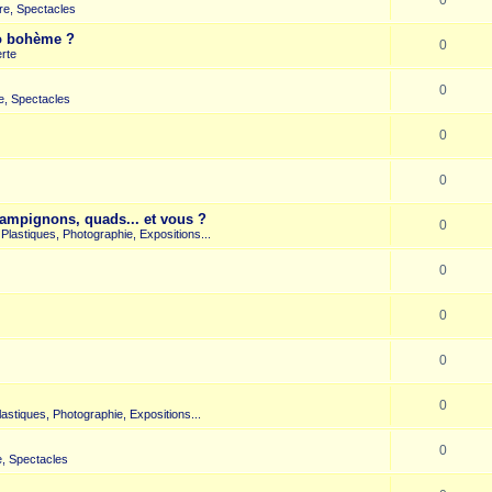
re, Spectacles
co bohème ?
0
rte
0
e, Spectacles
0
0
hampignons, quads... et vous ?
0
s Plastiques, Photographie, Expositions...
0
0
0
0
Plastiques, Photographie, Expositions...
0
, Spectacles