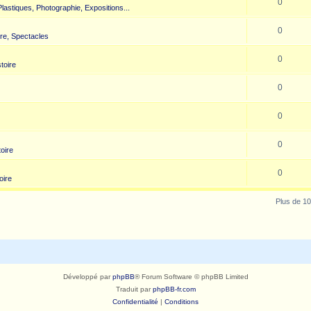
0
 Plastiques, Photographie, Expositions...
0
re, Spectacles
0
toire
0
0
0
toire
0
oire
Plus de 10
Développé par
phpBB
® Forum Software © phpBB Limited
Traduit par
phpBB-fr.com
Confidentialité
|
Conditions