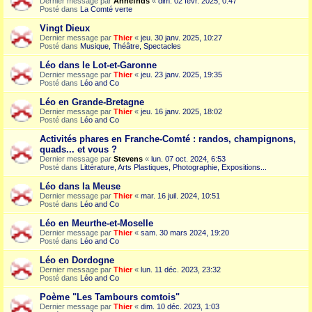
Dernier message par
Annefnds
«
dim. 02 févr. 2025, 0:47
Posté dans
La Comté verte
Vingt Dieux
Dernier message par
Thier
«
jeu. 30 janv. 2025, 10:27
Posté dans
Musique, Théâtre, Spectacles
Léo dans le Lot-et-Garonne
Dernier message par
Thier
«
jeu. 23 janv. 2025, 19:35
Posté dans
Léo and Co
Léo en Grande-Bretagne
Dernier message par
Thier
«
jeu. 16 janv. 2025, 18:02
Posté dans
Léo and Co
Activités phares en Franche-Comté : randos, champignons,
quads... et vous ?
Dernier message par
Stevens
«
lun. 07 oct. 2024, 6:53
Posté dans
Littérature, Arts Plastiques, Photographie, Expositions...
Léo dans la Meuse
Dernier message par
Thier
«
mar. 16 juil. 2024, 10:51
Posté dans
Léo and Co
Léo en Meurthe-et-Moselle
Dernier message par
Thier
«
sam. 30 mars 2024, 19:20
Posté dans
Léo and Co
Léo en Dordogne
Dernier message par
Thier
«
lun. 11 déc. 2023, 23:32
Posté dans
Léo and Co
Poème "Les Tambours comtois"
Dernier message par
Thier
«
dim. 10 déc. 2023, 1:03