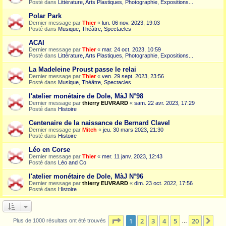
Posté dans
Littérature, Arts Plastiques, Photographie, Expositions...
Polar Park
Dernier message par
Thier
«
lun. 06 nov. 2023, 19:03
Posté dans
Musique, Théâtre, Spectacles
ACAI
Dernier message par
Thier
«
mar. 24 oct. 2023, 10:59
Posté dans
Littérature, Arts Plastiques, Photographie, Expositions...
La Madeleine Proust passe le relai
Dernier message par
Thier
«
ven. 29 sept. 2023, 23:56
Posté dans
Musique, Théâtre, Spectacles
l'atelier monétaire de Dole, MàJ N°98
Dernier message par
thierry EUVRARD
«
sam. 22 avr. 2023, 17:29
Posté dans
Histoire
Centenaire de la naissance de Bernard Clavel
Dernier message par
Mitch
«
jeu. 30 mars 2023, 21:30
Posté dans
Histoire
Léo en Corse
Dernier message par
Thier
«
mer. 11 janv. 2023, 12:43
Posté dans
Léo and Co
l'atelier monétaire de Dole, MàJ N°96
Dernier message par
thierry EUVRARD
«
dim. 23 oct. 2022, 17:56
Posté dans
Histoire
Page
1
sur
20
1
2
3
4
5
20
Sui
Plus de 1000 résultats ont été trouvés
…