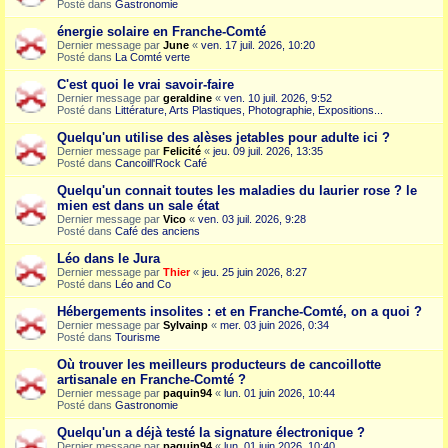
Posté dans
Gastronomie
énergie solaire en Franche-Comté
Dernier message par
June
«
ven. 17 juil. 2026, 10:20
Posté dans
La Comté verte
C'est quoi le vrai savoir-faire
Dernier message par
geraldine
«
ven. 10 juil. 2026, 9:52
Posté dans
Littérature, Arts Plastiques, Photographie, Expositions...
Quelqu'un utilise des alèses jetables pour adulte ici ?
Dernier message par
Felicité
«
jeu. 09 juil. 2026, 13:35
Posté dans
Cancoill'Rock Café
Quelqu'un connait toutes les maladies du laurier rose ? le
mien est dans un sale état
Dernier message par
Vico
«
ven. 03 juil. 2026, 9:28
Posté dans
Café des anciens
Léo dans le Jura
Dernier message par
Thier
«
jeu. 25 juin 2026, 8:27
Posté dans
Léo and Co
Hébergements insolites : et en Franche-Comté, on a quoi ?
Dernier message par
Sylvainp
«
mer. 03 juin 2026, 0:34
Posté dans
Tourisme
Où trouver les meilleurs producteurs de cancoillotte
artisanale en Franche-Comté ?
Dernier message par
paquin94
«
lun. 01 juin 2026, 10:44
Posté dans
Gastronomie
Quelqu'un a déjà testé la signature électronique ?
Dernier message par
paquin94
«
lun. 01 juin 2026, 10:40