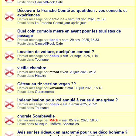
Posté dans
Cancoill'Rock Café
Découvrir la Franche-Comté au quotidien : vos conseils et
expériences
Dernier message par
geraldine
«
sam. 13 déc. 2025, 21:50
Posté dans
La Franche-Comté, jour après jour
Quel coin comtois metre en avant pour les touristes de
passage
Dernier message par
lionel
«
sam. 29 nov. 2025, 18:33
Posté dans
Cancoill'Rock Café
Location de voiture, quelqu’un connaît ?
Dernier message par
obelix
«
dim. 21 sept. 2025, 1:15
Posté dans
Tourisme
vieille chambre
Dernier message par
mtobi
«
ven. 20 juin 2025, 8:12
Posté dans
Histoire
Gâteau au riz version vegan ??
Dernier message par
kazouille
«
mar. 03 juin 2025, 15:46
Posté dans
Gastronomie
Indemnisation pour vol annulé à cause d’une grève ?
Dernier message par
obelix
«
lun. 19 mai 2025, 23:52
Posté dans
Tourisme
chorale Sombevelle
Dernier message par
Mitch
«
mer. 05 févr. 2025, 18:58
Posté dans
Musique, Théâtre, Spectacles
Avis sur les rideaux en macramé pour une déco bohème ?