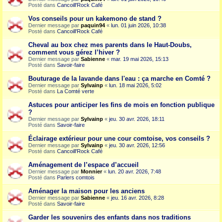
Posté dans
Cancoill'Rock Café
Vos conseils pour un kakemono de stand ?
Dernier message par
paquin94
«
lun. 01 juin 2026, 10:38
Posté dans
Cancoill'Rock Café
Cheval au box chez mes parents dans le Haut-Doubs,
comment vous gérez l’hiver ?
Dernier message par
Sabienne
«
mar. 19 mai 2026, 15:13
Posté dans
Savoir-faire
Bouturage de la lavande dans l'eau : ça marche en Comté ?
Dernier message par
Sylvainp
«
lun. 18 mai 2026, 5:02
Posté dans
La Comté verte
Astuces pour anticiper les fins de mois en fonction publique
?
Dernier message par
Sylvainp
«
jeu. 30 avr. 2026, 18:11
Posté dans
Savoir-faire
Éclairage extérieur pour une cour comtoise, vos conseils ?
Dernier message par
Sylvainp
«
jeu. 30 avr. 2026, 12:56
Posté dans
Cancoill'Rock Café
Aménagement de l’espace d’accueil
Dernier message par
Monnier
«
lun. 20 avr. 2026, 7:48
Posté dans
Parlers comtois
Aménager la maison pour les anciens
Dernier message par
Sabienne
«
jeu. 16 avr. 2026, 8:28
Posté dans
Savoir-faire
Garder les souvenirs des enfants dans nos traditions