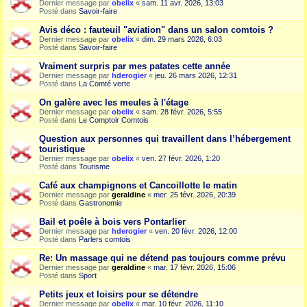
Dernier message par
obelix
«
sam. 11 avr. 2026, 13:03
Posté dans
Savoir-faire
Avis déco : fauteuil "aviation" dans un salon comtois ?
Dernier message par
obelix
«
dim. 29 mars 2026, 6:03
Posté dans
Savoir-faire
Vraiment surpris par mes patates cette année
Dernier message par
hderogier
«
jeu. 26 mars 2026, 12:31
Posté dans
La Comté verte
On galère avec les meules à l'étage
Dernier message par
obelix
«
sam. 28 févr. 2026, 5:55
Posté dans
Le Comptoir Comtois
Question aux personnes qui travaillent dans l’hébergement
touristique
Dernier message par
obelix
«
ven. 27 févr. 2026, 1:20
Posté dans
Tourisme
Café aux champignons et Cancoillotte le matin
Dernier message par
geraldine
«
mer. 25 févr. 2026, 20:39
Posté dans
Gastronomie
Bail et poêle à bois vers Pontarlier
Dernier message par
hderogier
«
ven. 20 févr. 2026, 12:00
Posté dans
Parlers comtois
Re: Un massage qui ne détend pas toujours comme prévu
Dernier message par
geraldine
«
mar. 17 févr. 2026, 15:06
Posté dans
Sport
Petits jeux et loisirs pour se détendre
Dernier message par
obelix
«
mar. 10 févr. 2026, 11:10