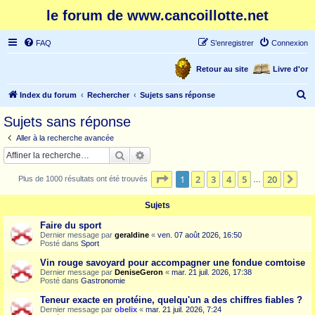
le forum de www.cancoillotte.net
FAQ
S’enregistrer
Connexion
Retour au site
Livre d'or
R
Index du forum
Rechercher
Sujets sans réponse
e
Sujets sans réponse
c
Aller à la recherche avancée
h
Rechercher
Recherche avancée
e
Page
1
sur
20
1
2
3
4
5
20
Sui
Plus de 1000 résultats ont été trouvés
r
…
c
Sujets
h
Faire du sport
e
Dernier message par
geraldine
«
ven. 07 août 2026, 16:50
Posté dans
Sport
r
Vin rouge savoyard pour accompagner une fondue comtoise
Dernier message par
DeniseGeron
«
mar. 21 juil. 2026, 17:38
Posté dans
Gastronomie
Teneur exacte en protéine, quelqu'un a des chiffres fiables ?
Dernier message par
obelix
«
mar. 21 juil. 2026, 7:24