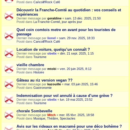
Posté dans
Cancoill'Rock Café
Découvrir la Franche-Comté au quotidien : vos conseils et
expériences
Dernier message par
geraldine
«
sam. 13 déc. 2025, 21:50
Posté dans
La Franche-Comté, jour après jour
Quel coin comtois metre en avant pour les touristes de
passage
Dernier message par
lionel
«
sam. 29 nov. 2025, 18:33
Posté dans
Cancoill'Rock Café
Location de voiture, quelqu’un connaît ?
Dernier message par
obelix
«
dim. 21 sept. 2025, 1:15
Posté dans
Tourisme
vieille chambre
Dernier message par
mtobi
«
ven. 20 juin 2025, 8:12
Posté dans
Histoire
Gâteau au riz version vegan ??
Dernier message par
kazouille
«
mar. 03 juin 2025, 15:46
Posté dans
Gastronomie
Indemnisation pour vol annulé à cause d’une grève ?
Dernier message par
obelix
«
lun. 19 mai 2025, 23:52
Posté dans
Tourisme
chorale Sombevelle
Dernier message par
Mitch
«
mer. 05 févr. 2025, 18:58
Posté dans
Musique, Théâtre, Spectacles
Avis sur les rideaux en macramé pour une déco bohème ?