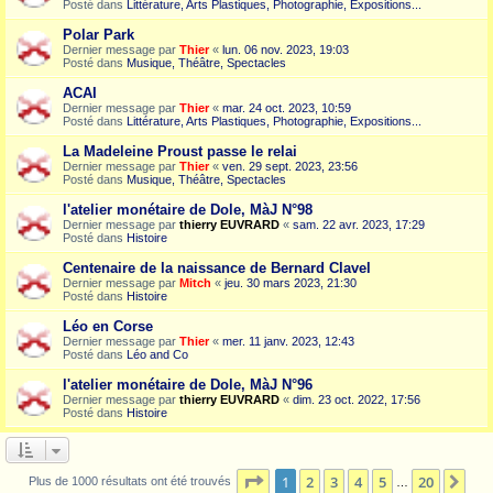
Posté dans
Littérature, Arts Plastiques, Photographie, Expositions...
Polar Park
Dernier message par
Thier
«
lun. 06 nov. 2023, 19:03
Posté dans
Musique, Théâtre, Spectacles
ACAI
Dernier message par
Thier
«
mar. 24 oct. 2023, 10:59
Posté dans
Littérature, Arts Plastiques, Photographie, Expositions...
La Madeleine Proust passe le relai
Dernier message par
Thier
«
ven. 29 sept. 2023, 23:56
Posté dans
Musique, Théâtre, Spectacles
l'atelier monétaire de Dole, MàJ N°98
Dernier message par
thierry EUVRARD
«
sam. 22 avr. 2023, 17:29
Posté dans
Histoire
Centenaire de la naissance de Bernard Clavel
Dernier message par
Mitch
«
jeu. 30 mars 2023, 21:30
Posté dans
Histoire
Léo en Corse
Dernier message par
Thier
«
mer. 11 janv. 2023, 12:43
Posté dans
Léo and Co
l'atelier monétaire de Dole, MàJ N°96
Dernier message par
thierry EUVRARD
«
dim. 23 oct. 2022, 17:56
Posté dans
Histoire
Page
1
sur
20
1
2
3
4
5
20
Sui
Plus de 1000 résultats ont été trouvés
…