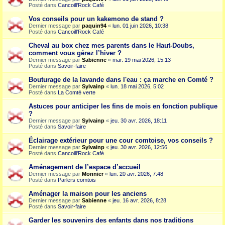
Posté dans
Cancoill'Rock Café
Vos conseils pour un kakemono de stand ?
Dernier message par
paquin94
«
lun. 01 juin 2026, 10:38
Posté dans
Cancoill'Rock Café
Cheval au box chez mes parents dans le Haut-Doubs,
comment vous gérez l’hiver ?
Dernier message par
Sabienne
«
mar. 19 mai 2026, 15:13
Posté dans
Savoir-faire
Bouturage de la lavande dans l'eau : ça marche en Comté ?
Dernier message par
Sylvainp
«
lun. 18 mai 2026, 5:02
Posté dans
La Comté verte
Astuces pour anticiper les fins de mois en fonction publique
?
Dernier message par
Sylvainp
«
jeu. 30 avr. 2026, 18:11
Posté dans
Savoir-faire
Éclairage extérieur pour une cour comtoise, vos conseils ?
Dernier message par
Sylvainp
«
jeu. 30 avr. 2026, 12:56
Posté dans
Cancoill'Rock Café
Aménagement de l’espace d’accueil
Dernier message par
Monnier
«
lun. 20 avr. 2026, 7:48
Posté dans
Parlers comtois
Aménager la maison pour les anciens
Dernier message par
Sabienne
«
jeu. 16 avr. 2026, 8:28
Posté dans
Savoir-faire
Garder les souvenirs des enfants dans nos traditions