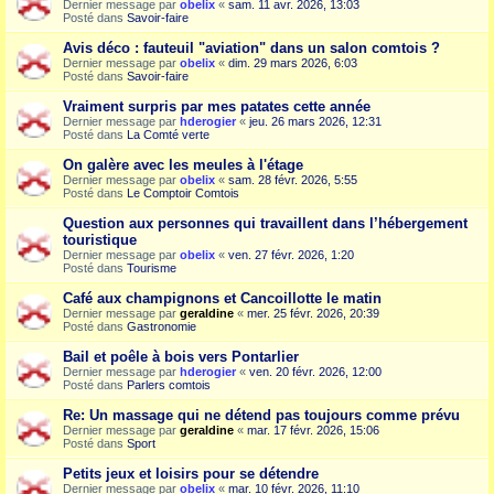
Dernier message par
obelix
«
sam. 11 avr. 2026, 13:03
Posté dans
Savoir-faire
Avis déco : fauteuil "aviation" dans un salon comtois ?
Dernier message par
obelix
«
dim. 29 mars 2026, 6:03
Posté dans
Savoir-faire
Vraiment surpris par mes patates cette année
Dernier message par
hderogier
«
jeu. 26 mars 2026, 12:31
Posté dans
La Comté verte
On galère avec les meules à l'étage
Dernier message par
obelix
«
sam. 28 févr. 2026, 5:55
Posté dans
Le Comptoir Comtois
Question aux personnes qui travaillent dans l’hébergement
touristique
Dernier message par
obelix
«
ven. 27 févr. 2026, 1:20
Posté dans
Tourisme
Café aux champignons et Cancoillotte le matin
Dernier message par
geraldine
«
mer. 25 févr. 2026, 20:39
Posté dans
Gastronomie
Bail et poêle à bois vers Pontarlier
Dernier message par
hderogier
«
ven. 20 févr. 2026, 12:00
Posté dans
Parlers comtois
Re: Un massage qui ne détend pas toujours comme prévu
Dernier message par
geraldine
«
mar. 17 févr. 2026, 15:06
Posté dans
Sport
Petits jeux et loisirs pour se détendre
Dernier message par
obelix
«
mar. 10 févr. 2026, 11:10