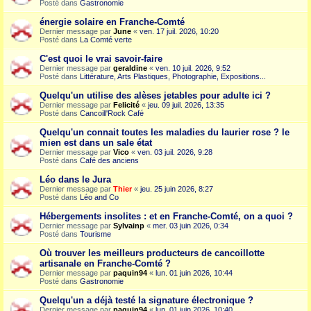
Posté dans
Gastronomie
énergie solaire en Franche-Comté
Dernier message par
June
«
ven. 17 juil. 2026, 10:20
Posté dans
La Comté verte
C'est quoi le vrai savoir-faire
Dernier message par
geraldine
«
ven. 10 juil. 2026, 9:52
Posté dans
Littérature, Arts Plastiques, Photographie, Expositions...
Quelqu'un utilise des alèses jetables pour adulte ici ?
Dernier message par
Felicité
«
jeu. 09 juil. 2026, 13:35
Posté dans
Cancoill'Rock Café
Quelqu'un connait toutes les maladies du laurier rose ? le
mien est dans un sale état
Dernier message par
Vico
«
ven. 03 juil. 2026, 9:28
Posté dans
Café des anciens
Léo dans le Jura
Dernier message par
Thier
«
jeu. 25 juin 2026, 8:27
Posté dans
Léo and Co
Hébergements insolites : et en Franche-Comté, on a quoi ?
Dernier message par
Sylvainp
«
mer. 03 juin 2026, 0:34
Posté dans
Tourisme
Où trouver les meilleurs producteurs de cancoillotte
artisanale en Franche-Comté ?
Dernier message par
paquin94
«
lun. 01 juin 2026, 10:44
Posté dans
Gastronomie
Quelqu'un a déjà testé la signature électronique ?
Dernier message par
paquin94
«
lun. 01 juin 2026, 10:40