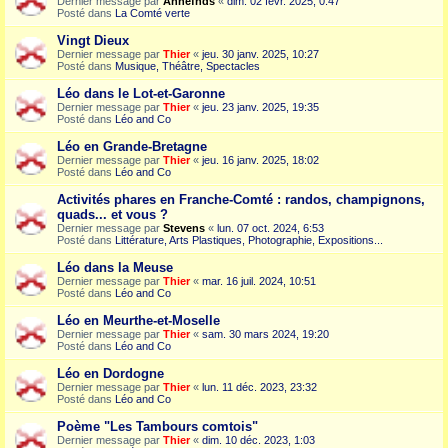
Dernier message par
Annefnds
«
dim. 02 févr. 2025, 0:47
Posté dans
La Comté verte
Vingt Dieux
Dernier message par
Thier
«
jeu. 30 janv. 2025, 10:27
Posté dans
Musique, Théâtre, Spectacles
Léo dans le Lot-et-Garonne
Dernier message par
Thier
«
jeu. 23 janv. 2025, 19:35
Posté dans
Léo and Co
Léo en Grande-Bretagne
Dernier message par
Thier
«
jeu. 16 janv. 2025, 18:02
Posté dans
Léo and Co
Activités phares en Franche-Comté : randos, champignons,
quads... et vous ?
Dernier message par
Stevens
«
lun. 07 oct. 2024, 6:53
Posté dans
Littérature, Arts Plastiques, Photographie, Expositions...
Léo dans la Meuse
Dernier message par
Thier
«
mar. 16 juil. 2024, 10:51
Posté dans
Léo and Co
Léo en Meurthe-et-Moselle
Dernier message par
Thier
«
sam. 30 mars 2024, 19:20
Posté dans
Léo and Co
Léo en Dordogne
Dernier message par
Thier
«
lun. 11 déc. 2023, 23:32
Posté dans
Léo and Co
Poème "Les Tambours comtois"
Dernier message par
Thier
«
dim. 10 déc. 2023, 1:03