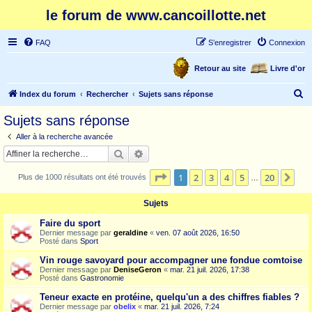
le forum de www.cancoillotte.net
FAQ
S’enregistrer
Connexion
Retour au site
Livre d'or
R
Index du forum
Rechercher
Sujets sans réponse
e
Sujets sans réponse
c
Aller à la recherche avancée
h
Rechercher
Recherche avancée
e
Page
1
sur
20
1
2
3
4
5
20
Sui
Plus de 1000 résultats ont été trouvés
r
…
c
Sujets
h
Faire du sport
e
Dernier message par
geraldine
«
ven. 07 août 2026, 16:50
Posté dans
Sport
r
Vin rouge savoyard pour accompagner une fondue comtoise
Dernier message par
DeniseGeron
«
mar. 21 juil. 2026, 17:38
Posté dans
Gastronomie
Teneur exacte en protéine, quelqu'un a des chiffres fiables ?
Dernier message par
obelix
«
mar. 21 juil. 2026, 7:24