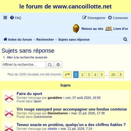
le forum de www.cancoillotte.net
FAQ
S’enregistrer
Connexion
Retour au site
Livre d'or
R
Index du forum
Rechercher
Sujets sans réponse
e
Sujets sans réponse
c
Aller à la recherche avancée
h
Rechercher
Recherche avancée
e
Page
1
sur
20
1
2
3
4
5
20
Sui
Plus de 1000 résultats ont été trouvés
r
…
c
Sujets
h
Faire du sport
e
Dernier message par
geraldine
«
ven. 07 août 2026, 16:50
Posté dans
Sport
r
Vin rouge savoyard pour accompagner une fondue comtoise
Dernier message par
DeniseGeron
«
mar. 21 juil. 2026, 17:38
Posté dans
Gastronomie
Teneur exacte en protéine, quelqu'un a des chiffres fiables ?
Dernier message par
obelix
«
mar. 21 juil. 2026, 7:24