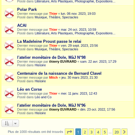
Posté dans
Littérature, Arts Plastiques, Photographie, Expositions...
Polar Park
Dernier message par
Thier
«
lun. 06 nov. 2023, 19:03
Posté dans
Musique, Théâtre, Spectacles
ACAI
Dernier message par
Thier
«
mar. 24 oct. 2023, 10:59
Posté dans
Littérature, Arts Plastiques, Photographie, Expositions...
La Madeleine Proust passe le relai
Dernier message par
Thier
«
ven. 29 sept. 2023, 23:56
Posté dans
Musique, Théâtre, Spectacles
l'atelier monétaire de Dole, MàJ N°98
Dernier message par
thierry EUVRARD
«
sam. 22 avr. 2023, 17:29
Posté dans
Histoire
Centenaire de la naissance de Bernard Clavel
Dernier message par
Mitch
«
jeu. 30 mars 2023, 21:30
Posté dans
Histoire
Léo en Corse
Dernier message par
Thier
«
mer. 11 janv. 2023, 12:43
Posté dans
Léo and Co
l'atelier monétaire de Dole, MàJ N°96
Dernier message par
thierry EUVRARD
«
dim. 23 oct. 2022, 17:56
Posté dans
Histoire
Page
1
sur
20
1
2
3
4
5
20
Sui
Plus de 1000 résultats ont été trouvés
…