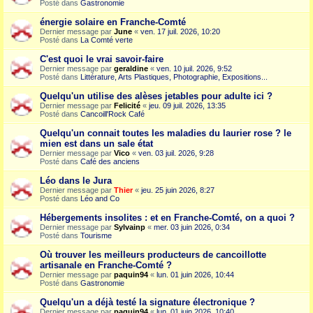
Posté dans
Gastronomie
énergie solaire en Franche-Comté
Dernier message par
June
«
ven. 17 juil. 2026, 10:20
Posté dans
La Comté verte
C'est quoi le vrai savoir-faire
Dernier message par
geraldine
«
ven. 10 juil. 2026, 9:52
Posté dans
Littérature, Arts Plastiques, Photographie, Expositions...
Quelqu'un utilise des alèses jetables pour adulte ici ?
Dernier message par
Felicité
«
jeu. 09 juil. 2026, 13:35
Posté dans
Cancoill'Rock Café
Quelqu'un connait toutes les maladies du laurier rose ? le
mien est dans un sale état
Dernier message par
Vico
«
ven. 03 juil. 2026, 9:28
Posté dans
Café des anciens
Léo dans le Jura
Dernier message par
Thier
«
jeu. 25 juin 2026, 8:27
Posté dans
Léo and Co
Hébergements insolites : et en Franche-Comté, on a quoi ?
Dernier message par
Sylvainp
«
mer. 03 juin 2026, 0:34
Posté dans
Tourisme
Où trouver les meilleurs producteurs de cancoillotte
artisanale en Franche-Comté ?
Dernier message par
paquin94
«
lun. 01 juin 2026, 10:44
Posté dans
Gastronomie
Quelqu'un a déjà testé la signature électronique ?
Dernier message par
paquin94
«
lun. 01 juin 2026, 10:40