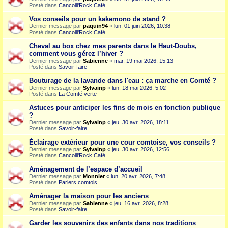
Posté dans
Cancoill'Rock Café
Vos conseils pour un kakemono de stand ?
Dernier message par
paquin94
«
lun. 01 juin 2026, 10:38
Posté dans
Cancoill'Rock Café
Cheval au box chez mes parents dans le Haut-Doubs,
comment vous gérez l’hiver ?
Dernier message par
Sabienne
«
mar. 19 mai 2026, 15:13
Posté dans
Savoir-faire
Bouturage de la lavande dans l'eau : ça marche en Comté ?
Dernier message par
Sylvainp
«
lun. 18 mai 2026, 5:02
Posté dans
La Comté verte
Astuces pour anticiper les fins de mois en fonction publique
?
Dernier message par
Sylvainp
«
jeu. 30 avr. 2026, 18:11
Posté dans
Savoir-faire
Éclairage extérieur pour une cour comtoise, vos conseils ?
Dernier message par
Sylvainp
«
jeu. 30 avr. 2026, 12:56
Posté dans
Cancoill'Rock Café
Aménagement de l’espace d’accueil
Dernier message par
Monnier
«
lun. 20 avr. 2026, 7:48
Posté dans
Parlers comtois
Aménager la maison pour les anciens
Dernier message par
Sabienne
«
jeu. 16 avr. 2026, 8:28
Posté dans
Savoir-faire
Garder les souvenirs des enfants dans nos traditions