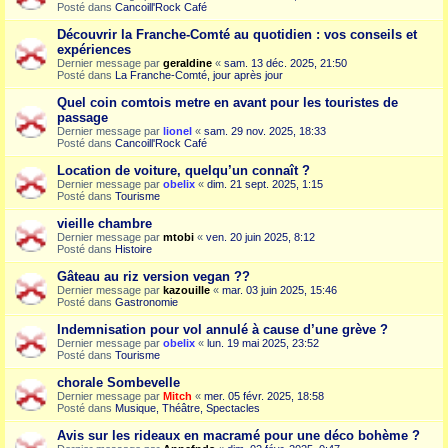
Posté dans
Cancoill'Rock Café
Découvrir la Franche-Comté au quotidien : vos conseils et
expériences
Dernier message par
geraldine
«
sam. 13 déc. 2025, 21:50
Posté dans
La Franche-Comté, jour après jour
Quel coin comtois metre en avant pour les touristes de
passage
Dernier message par
lionel
«
sam. 29 nov. 2025, 18:33
Posté dans
Cancoill'Rock Café
Location de voiture, quelqu’un connaît ?
Dernier message par
obelix
«
dim. 21 sept. 2025, 1:15
Posté dans
Tourisme
vieille chambre
Dernier message par
mtobi
«
ven. 20 juin 2025, 8:12
Posté dans
Histoire
Gâteau au riz version vegan ??
Dernier message par
kazouille
«
mar. 03 juin 2025, 15:46
Posté dans
Gastronomie
Indemnisation pour vol annulé à cause d’une grève ?
Dernier message par
obelix
«
lun. 19 mai 2025, 23:52
Posté dans
Tourisme
chorale Sombevelle
Dernier message par
Mitch
«
mer. 05 févr. 2025, 18:58
Posté dans
Musique, Théâtre, Spectacles
Avis sur les rideaux en macramé pour une déco bohème ?