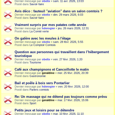
Dernier message par
obelix
«
sam. 11 avr. 2026, 13:03
Posté dans
Savoir-faire
Avis déco : fauteuil "aviation" dans un salon comtois ?
Dernier message par
obelix
«
dim. 29 mars 2026, 6:03
Posté dans
Savoir-faire
Vraiment surpris par mes patates cette année
Dernier message par
hderogier
«
jeu. 26 mars 2026, 12:31
Posté dans
La Comté verte
On galère avec les meules à l'étage
Dernier message par
obelix
«
sam. 28 févr. 2026, 5:55
Posté dans
Le Comptoir Comtois
Question aux personnes qui travaillent dans l’hébergement
touristique
Dernier message par
obelix
«
ven. 27 févr. 2026, 1:20
Posté dans
Tourisme
Café aux champignons et Cancoillotte le matin
Dernier message par
geraldine
«
mer. 25 févr. 2026, 20:39
Posté dans
Gastronomie
Bail et poêle à bois vers Pontarlier
Dernier message par
hderogier
«
ven. 20 févr. 2026, 12:00
Posté dans
Parlers comtois
Re: Un massage qui ne détend pas toujours comme prévu
Dernier message par
geraldine
«
mar. 17 févr. 2026, 15:06
Posté dans
Sport
Petits jeux et loisirs pour se détendre
Dernier message par
obelix
«
mar. 10 févr. 2026, 11:10