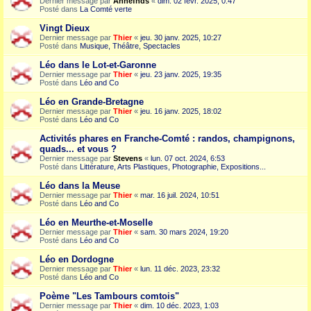
Dernier message par
Annefnds
«
dim. 02 févr. 2025, 0:47
Posté dans
La Comté verte
Vingt Dieux
Dernier message par
Thier
«
jeu. 30 janv. 2025, 10:27
Posté dans
Musique, Théâtre, Spectacles
Léo dans le Lot-et-Garonne
Dernier message par
Thier
«
jeu. 23 janv. 2025, 19:35
Posté dans
Léo and Co
Léo en Grande-Bretagne
Dernier message par
Thier
«
jeu. 16 janv. 2025, 18:02
Posté dans
Léo and Co
Activités phares en Franche-Comté : randos, champignons,
quads... et vous ?
Dernier message par
Stevens
«
lun. 07 oct. 2024, 6:53
Posté dans
Littérature, Arts Plastiques, Photographie, Expositions...
Léo dans la Meuse
Dernier message par
Thier
«
mar. 16 juil. 2024, 10:51
Posté dans
Léo and Co
Léo en Meurthe-et-Moselle
Dernier message par
Thier
«
sam. 30 mars 2024, 19:20
Posté dans
Léo and Co
Léo en Dordogne
Dernier message par
Thier
«
lun. 11 déc. 2023, 23:32
Posté dans
Léo and Co
Poème "Les Tambours comtois"
Dernier message par
Thier
«
dim. 10 déc. 2023, 1:03