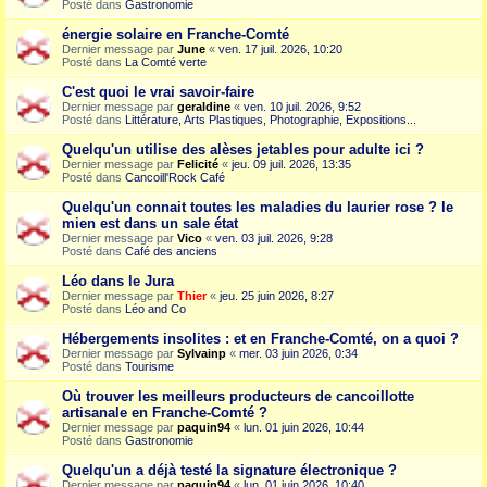
Posté dans
Gastronomie
énergie solaire en Franche-Comté
Dernier message par
June
«
ven. 17 juil. 2026, 10:20
Posté dans
La Comté verte
C'est quoi le vrai savoir-faire
Dernier message par
geraldine
«
ven. 10 juil. 2026, 9:52
Posté dans
Littérature, Arts Plastiques, Photographie, Expositions...
Quelqu'un utilise des alèses jetables pour adulte ici ?
Dernier message par
Felicité
«
jeu. 09 juil. 2026, 13:35
Posté dans
Cancoill'Rock Café
Quelqu'un connait toutes les maladies du laurier rose ? le
mien est dans un sale état
Dernier message par
Vico
«
ven. 03 juil. 2026, 9:28
Posté dans
Café des anciens
Léo dans le Jura
Dernier message par
Thier
«
jeu. 25 juin 2026, 8:27
Posté dans
Léo and Co
Hébergements insolites : et en Franche-Comté, on a quoi ?
Dernier message par
Sylvainp
«
mer. 03 juin 2026, 0:34
Posté dans
Tourisme
Où trouver les meilleurs producteurs de cancoillotte
artisanale en Franche-Comté ?
Dernier message par
paquin94
«
lun. 01 juin 2026, 10:44
Posté dans
Gastronomie
Quelqu'un a déjà testé la signature électronique ?
Dernier message par
paquin94
«
lun. 01 juin 2026, 10:40