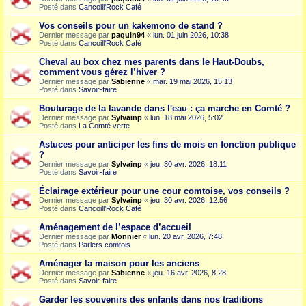
Posté dans
Cancoill'Rock Café
Vos conseils pour un kakemono de stand ?
Dernier message par
paquin94
«
lun. 01 juin 2026, 10:38
Posté dans
Cancoill'Rock Café
Cheval au box chez mes parents dans le Haut-Doubs,
comment vous gérez l’hiver ?
Dernier message par
Sabienne
«
mar. 19 mai 2026, 15:13
Posté dans
Savoir-faire
Bouturage de la lavande dans l'eau : ça marche en Comté ?
Dernier message par
Sylvainp
«
lun. 18 mai 2026, 5:02
Posté dans
La Comté verte
Astuces pour anticiper les fins de mois en fonction publique
?
Dernier message par
Sylvainp
«
jeu. 30 avr. 2026, 18:11
Posté dans
Savoir-faire
Éclairage extérieur pour une cour comtoise, vos conseils ?
Dernier message par
Sylvainp
«
jeu. 30 avr. 2026, 12:56
Posté dans
Cancoill'Rock Café
Aménagement de l’espace d’accueil
Dernier message par
Monnier
«
lun. 20 avr. 2026, 7:48
Posté dans
Parlers comtois
Aménager la maison pour les anciens
Dernier message par
Sabienne
«
jeu. 16 avr. 2026, 8:28
Posté dans
Savoir-faire
Garder les souvenirs des enfants dans nos traditions