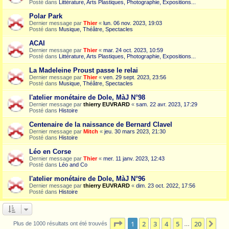
Posté dans
Littérature, Arts Plastiques, Photographie, Expositions...
Polar Park
Dernier message par
Thier
«
lun. 06 nov. 2023, 19:03
Posté dans
Musique, Théâtre, Spectacles
ACAI
Dernier message par
Thier
«
mar. 24 oct. 2023, 10:59
Posté dans
Littérature, Arts Plastiques, Photographie, Expositions...
La Madeleine Proust passe le relai
Dernier message par
Thier
«
ven. 29 sept. 2023, 23:56
Posté dans
Musique, Théâtre, Spectacles
l'atelier monétaire de Dole, MàJ N°98
Dernier message par
thierry EUVRARD
«
sam. 22 avr. 2023, 17:29
Posté dans
Histoire
Centenaire de la naissance de Bernard Clavel
Dernier message par
Mitch
«
jeu. 30 mars 2023, 21:30
Posté dans
Histoire
Léo en Corse
Dernier message par
Thier
«
mer. 11 janv. 2023, 12:43
Posté dans
Léo and Co
l'atelier monétaire de Dole, MàJ N°96
Dernier message par
thierry EUVRARD
«
dim. 23 oct. 2022, 17:56
Posté dans
Histoire
Page
1
sur
20
1
2
3
4
5
20
Sui
Plus de 1000 résultats ont été trouvés
…