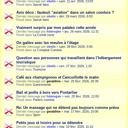
Dernier message par
obelix
«
sam. 11 avr. 2026, 13:03
Posté dans
Savoir-faire
Avis déco : fauteuil "aviation" dans un salon comtois ?
Dernier message par
obelix
«
dim. 29 mars 2026, 6:03
Posté dans
Savoir-faire
Vraiment surpris par mes patates cette année
Dernier message par
hderogier
«
jeu. 26 mars 2026, 12:31
Posté dans
La Comté verte
On galère avec les meules à l'étage
Dernier message par
obelix
«
sam. 28 févr. 2026, 5:55
Posté dans
Le Comptoir Comtois
Question aux personnes qui travaillent dans l’hébergement
touristique
Dernier message par
obelix
«
ven. 27 févr. 2026, 1:20
Posté dans
Tourisme
Café aux champignons et Cancoillotte le matin
Dernier message par
geraldine
«
mer. 25 févr. 2026, 20:39
Posté dans
Gastronomie
Bail et poêle à bois vers Pontarlier
Dernier message par
hderogier
«
ven. 20 févr. 2026, 12:00
Posté dans
Parlers comtois
Re: Un massage qui ne détend pas toujours comme prévu
Dernier message par
geraldine
«
mar. 17 févr. 2026, 15:06
Posté dans
Sport
Petits jeux et loisirs pour se détendre
Dernier message par
obelix
«
mar. 10 févr. 2026, 11:10