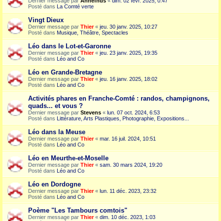
Dernier message par
Annefnds
«
dim. 02 févr. 2025, 0:47
Posté dans
La Comté verte
Vingt Dieux
Dernier message par
Thier
«
jeu. 30 janv. 2025, 10:27
Posté dans
Musique, Théâtre, Spectacles
Léo dans le Lot-et-Garonne
Dernier message par
Thier
«
jeu. 23 janv. 2025, 19:35
Posté dans
Léo and Co
Léo en Grande-Bretagne
Dernier message par
Thier
«
jeu. 16 janv. 2025, 18:02
Posté dans
Léo and Co
Activités phares en Franche-Comté : randos, champignons,
quads... et vous ?
Dernier message par
Stevens
«
lun. 07 oct. 2024, 6:53
Posté dans
Littérature, Arts Plastiques, Photographie, Expositions...
Léo dans la Meuse
Dernier message par
Thier
«
mar. 16 juil. 2024, 10:51
Posté dans
Léo and Co
Léo en Meurthe-et-Moselle
Dernier message par
Thier
«
sam. 30 mars 2024, 19:20
Posté dans
Léo and Co
Léo en Dordogne
Dernier message par
Thier
«
lun. 11 déc. 2023, 23:32
Posté dans
Léo and Co
Poème "Les Tambours comtois"
Dernier message par
Thier
«
dim. 10 déc. 2023, 1:03