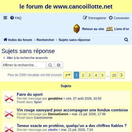
le forum de www.cancoillotte.net
FAQ
S’enregistrer
Connexion
Retour au site
Livre d'or
R
Index du forum
Rechercher
Sujets sans réponse
e
Sujets sans réponse
c
Aller à la recherche avancée
h
Rechercher
Recherche avancée
e
Page
1
sur
20
1
2
3
4
5
20
Sui
Plus de 1000 résultats ont été trouvés
r
…
c
Sujets
h
Faire du sport
e
Dernier message par
geraldine
«
ven. 07 août 2026, 16:50
Posté dans
Sport
r
Vin rouge savoyard pour accompagner une fondue comtoise
Dernier message par
DeniseGeron
«
mar. 21 juil. 2026, 17:38
Posté dans
Gastronomie
Teneur exacte en protéine, quelqu'un a des chiffres fiables ?
Dernier message par
obelix
«
mar. 21 juil. 2026, 7:24