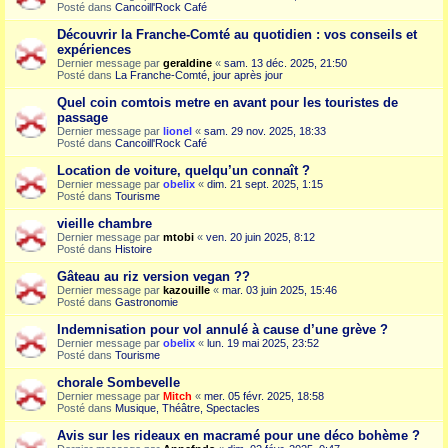
Posté dans
Cancoill'Rock Café
Découvrir la Franche-Comté au quotidien : vos conseils et
expériences
Dernier message par
geraldine
«
sam. 13 déc. 2025, 21:50
Posté dans
La Franche-Comté, jour après jour
Quel coin comtois metre en avant pour les touristes de
passage
Dernier message par
lionel
«
sam. 29 nov. 2025, 18:33
Posté dans
Cancoill'Rock Café
Location de voiture, quelqu’un connaît ?
Dernier message par
obelix
«
dim. 21 sept. 2025, 1:15
Posté dans
Tourisme
vieille chambre
Dernier message par
mtobi
«
ven. 20 juin 2025, 8:12
Posté dans
Histoire
Gâteau au riz version vegan ??
Dernier message par
kazouille
«
mar. 03 juin 2025, 15:46
Posté dans
Gastronomie
Indemnisation pour vol annulé à cause d’une grève ?
Dernier message par
obelix
«
lun. 19 mai 2025, 23:52
Posté dans
Tourisme
chorale Sombevelle
Dernier message par
Mitch
«
mer. 05 févr. 2025, 18:58
Posté dans
Musique, Théâtre, Spectacles
Avis sur les rideaux en macramé pour une déco bohème ?