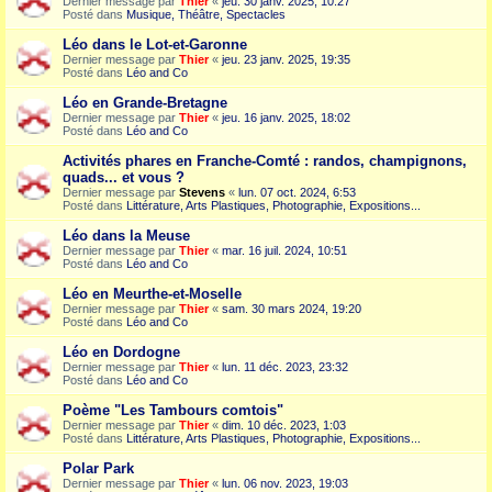
Dernier message par
Thier
«
jeu. 30 janv. 2025, 10:27
Posté dans
Musique, Théâtre, Spectacles
Léo dans le Lot-et-Garonne
Dernier message par
Thier
«
jeu. 23 janv. 2025, 19:35
Posté dans
Léo and Co
Léo en Grande-Bretagne
Dernier message par
Thier
«
jeu. 16 janv. 2025, 18:02
Posté dans
Léo and Co
Activités phares en Franche-Comté : randos, champignons,
quads... et vous ?
Dernier message par
Stevens
«
lun. 07 oct. 2024, 6:53
Posté dans
Littérature, Arts Plastiques, Photographie, Expositions...
Léo dans la Meuse
Dernier message par
Thier
«
mar. 16 juil. 2024, 10:51
Posté dans
Léo and Co
Léo en Meurthe-et-Moselle
Dernier message par
Thier
«
sam. 30 mars 2024, 19:20
Posté dans
Léo and Co
Léo en Dordogne
Dernier message par
Thier
«
lun. 11 déc. 2023, 23:32
Posté dans
Léo and Co
Poème "Les Tambours comtois"
Dernier message par
Thier
«
dim. 10 déc. 2023, 1:03
Posté dans
Littérature, Arts Plastiques, Photographie, Expositions...
Polar Park
Dernier message par
Thier
«
lun. 06 nov. 2023, 19:03