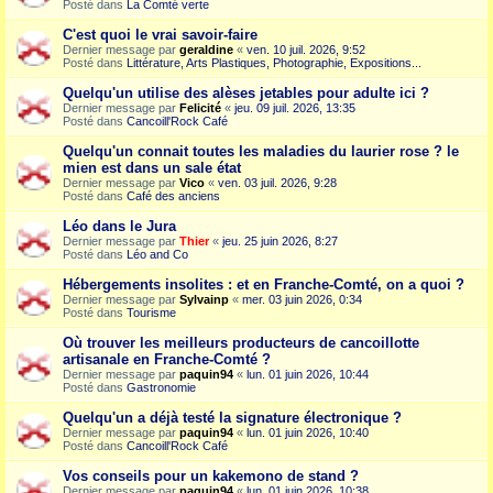
Posté dans
La Comté verte
C'est quoi le vrai savoir-faire
Dernier message par
geraldine
«
ven. 10 juil. 2026, 9:52
Posté dans
Littérature, Arts Plastiques, Photographie, Expositions...
Quelqu'un utilise des alèses jetables pour adulte ici ?
Dernier message par
Felicité
«
jeu. 09 juil. 2026, 13:35
Posté dans
Cancoill'Rock Café
Quelqu'un connait toutes les maladies du laurier rose ? le
mien est dans un sale état
Dernier message par
Vico
«
ven. 03 juil. 2026, 9:28
Posté dans
Café des anciens
Léo dans le Jura
Dernier message par
Thier
«
jeu. 25 juin 2026, 8:27
Posté dans
Léo and Co
Hébergements insolites : et en Franche-Comté, on a quoi ?
Dernier message par
Sylvainp
«
mer. 03 juin 2026, 0:34
Posté dans
Tourisme
Où trouver les meilleurs producteurs de cancoillotte
artisanale en Franche-Comté ?
Dernier message par
paquin94
«
lun. 01 juin 2026, 10:44
Posté dans
Gastronomie
Quelqu'un a déjà testé la signature électronique ?
Dernier message par
paquin94
«
lun. 01 juin 2026, 10:40
Posté dans
Cancoill'Rock Café
Vos conseils pour un kakemono de stand ?
Dernier message par
paquin94
«
lun. 01 juin 2026, 10:38