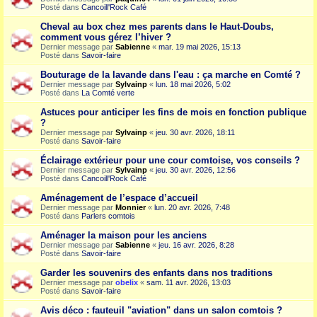
Posté dans
Cancoill'Rock Café
Cheval au box chez mes parents dans le Haut-Doubs,
comment vous gérez l’hiver ?
Dernier message par
Sabienne
«
mar. 19 mai 2026, 15:13
Posté dans
Savoir-faire
Bouturage de la lavande dans l'eau : ça marche en Comté ?
Dernier message par
Sylvainp
«
lun. 18 mai 2026, 5:02
Posté dans
La Comté verte
Astuces pour anticiper les fins de mois en fonction publique
?
Dernier message par
Sylvainp
«
jeu. 30 avr. 2026, 18:11
Posté dans
Savoir-faire
Éclairage extérieur pour une cour comtoise, vos conseils ?
Dernier message par
Sylvainp
«
jeu. 30 avr. 2026, 12:56
Posté dans
Cancoill'Rock Café
Aménagement de l’espace d’accueil
Dernier message par
Monnier
«
lun. 20 avr. 2026, 7:48
Posté dans
Parlers comtois
Aménager la maison pour les anciens
Dernier message par
Sabienne
«
jeu. 16 avr. 2026, 8:28
Posté dans
Savoir-faire
Garder les souvenirs des enfants dans nos traditions
Dernier message par
obelix
«
sam. 11 avr. 2026, 13:03
Posté dans
Savoir-faire
Avis déco : fauteuil "aviation" dans un salon comtois ?