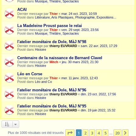
Posté dans
Musique, Théâtre, Spectacles
ACAI
Dernier message par
Thier
«
mar. 24 oct. 2023, 10:59
Posté dans
Littérature, Arts Plastiques, Photographie, Expositions...
La Madeleine Proust passe le relai
Dernier message par
Thier
«
ven. 29 sept. 2023, 23:56
Posté dans
Musique, Théâtre, Spectacles
l'atelier monétaire de Dole, MàJ N°98
Dernier message par
thierry EUVRARD
«
sam. 22 avr. 2023, 17:29
Posté dans
Histoire
Centenaire de la naissance de Bernard Clavel
Dernier message par
Mitch
«
jeu. 30 mars 2023, 21:30
Posté dans
Histoire
Léo en Corse
Dernier message par
Thier
«
mer. 11 janv. 2023, 12:43
Posté dans
Léo and Co
l'atelier monétaire de Dole, MàJ N°96
Dernier message par
thierry EUVRARD
«
dim. 23 oct. 2022, 17:56
Posté dans
Histoire
l'atelier monétaire de Dole, MàJ N°95
Dernier message par
thierry EUVRARD
«
dim. 19 juin 2022, 15:32
Posté dans
Histoire
Page
1
sur
20
1
2
3
4
5
20
Sui
Plus de 1000 résultats ont été trouvés
…