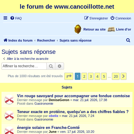
le forum de www.cancoillotte.net
FAQ
S’enregistrer
Connexion
Retour au site
Livre d'or
R
Index du forum
Rechercher
Sujets sans réponse
e
Sujets sans réponse
c
Aller à la recherche avancée
h
Rechercher
Recherche avancée
e
Page
1
sur
20
1
2
3
4
5
20
Sui
Plus de 1000 résultats ont été trouvés
r
…
c
Sujets
h
Vin rouge savoyard pour accompagner une fondue comtoise
e
Dernier message par
DeniseGeron
«
mar. 21 juil. 2026, 17:38
Posté dans
Gastronomie
r
Teneur exacte en protéine, quelqu'un a des chiffres fiables ?
Dernier message par
obelix
«
mar. 21 juil. 2026, 7:24
Posté dans
Gastronomie
énergie solaire en Franche-Comté
Dernier message par
June
«
ven. 17 juil. 2026, 10:20