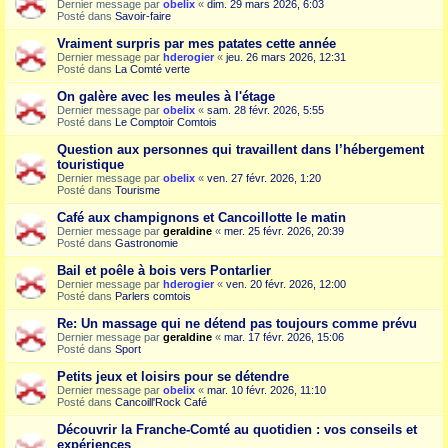
Dernier message par
obelix
«
dim. 29 mars 2026, 6:03
Posté dans
Savoir-faire
Vraiment surpris par mes patates cette année
Dernier message par
hderogier
«
jeu. 26 mars 2026, 12:31
Posté dans
La Comté verte
On galère avec les meules à l'étage
Dernier message par
obelix
«
sam. 28 févr. 2026, 5:55
Posté dans
Le Comptoir Comtois
Question aux personnes qui travaillent dans l’hébergement
touristique
Dernier message par
obelix
«
ven. 27 févr. 2026, 1:20
Posté dans
Tourisme
Café aux champignons et Cancoillotte le matin
Dernier message par
geraldine
«
mer. 25 févr. 2026, 20:39
Posté dans
Gastronomie
Bail et poêle à bois vers Pontarlier
Dernier message par
hderogier
«
ven. 20 févr. 2026, 12:00
Posté dans
Parlers comtois
Re: Un massage qui ne détend pas toujours comme prévu
Dernier message par
geraldine
«
mar. 17 févr. 2026, 15:06
Posté dans
Sport
Petits jeux et loisirs pour se détendre
Dernier message par
obelix
«
mar. 10 févr. 2026, 11:10
Posté dans
Cancoill'Rock Café
Découvrir la Franche-Comté au quotidien : vos conseils et
expériences