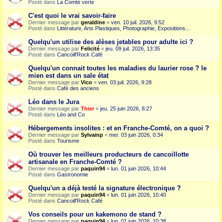
Posté dans
La Comté verte
C'est quoi le vrai savoir-faire
Dernier message par
geraldine
«
ven. 10 juil. 2026, 9:52
Posté dans
Littérature, Arts Plastiques, Photographie, Expositions...
Quelqu'un utilise des alèses jetables pour adulte ici ?
Dernier message par
Felicité
«
jeu. 09 juil. 2026, 13:35
Posté dans
Cancoill'Rock Café
Quelqu'un connait toutes les maladies du laurier rose ? le
mien est dans un sale état
Dernier message par
Vico
«
ven. 03 juil. 2026, 9:28
Posté dans
Café des anciens
Léo dans le Jura
Dernier message par
Thier
«
jeu. 25 juin 2026, 8:27
Posté dans
Léo and Co
Hébergements insolites : et en Franche-Comté, on a quoi ?
Dernier message par
Sylvainp
«
mer. 03 juin 2026, 0:34
Posté dans
Tourisme
Où trouver les meilleurs producteurs de cancoillotte
artisanale en Franche-Comté ?
Dernier message par
paquin94
«
lun. 01 juin 2026, 10:44
Posté dans
Gastronomie
Quelqu'un a déjà testé la signature électronique ?
Dernier message par
paquin94
«
lun. 01 juin 2026, 10:40
Posté dans
Cancoill'Rock Café
Vos conseils pour un kakemono de stand ?
Dernier message par
paquin94
«
lun. 01 juin 2026, 10:38