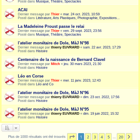
Posté dans
Musique, Théâtre, Spectacles
ACAI
Dernier message par
Thier
«
mar. 24 oct. 2023, 10:59
Posté dans
Littérature, Arts Plastiques, Photographie, Expositions...
La Madeleine Proust passe le relai
Dernier message par
Thier
«
ven. 29 sept. 2023, 23:56
Posté dans
Musique, Théâtre, Spectacles
l'atelier monétaire de Dole, MàJ N°98
Dernier message par
thierry EUVRARD
«
sam. 22 avr. 2023, 17:29
Posté dans
Histoire
Centenaire de la naissance de Bernard Clavel
Dernier message par
Mitch
«
jeu. 30 mars 2023, 21:30
Posté dans
Histoire
Léo en Corse
Dernier message par
Thier
«
mer. 11 janv. 2023, 12:43
Posté dans
Léo and Co
l'atelier monétaire de Dole, MàJ N°96
Dernier message par
thierry EUVRARD
«
dim. 23 oct. 2022, 17:56
Posté dans
Histoire
l'atelier monétaire de Dole, MàJ N°95
Dernier message par
thierry EUVRARD
«
dim. 19 juin 2022, 15:32
Posté dans
Histoire
Page
1
sur
20
1
2
3
4
5
20
Sui
Plus de 1000 résultats ont été trouvés
…