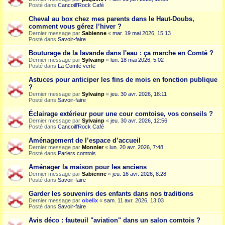
Posté dans
Cancoill'Rock Café
Cheval au box chez mes parents dans le Haut-Doubs,
comment vous gérez l’hiver ?
Dernier message par
Sabienne
«
mar. 19 mai 2026, 15:13
Posté dans
Savoir-faire
Bouturage de la lavande dans l'eau : ça marche en Comté ?
Dernier message par
Sylvainp
«
lun. 18 mai 2026, 5:02
Posté dans
La Comté verte
Astuces pour anticiper les fins de mois en fonction publique
?
Dernier message par
Sylvainp
«
jeu. 30 avr. 2026, 18:11
Posté dans
Savoir-faire
Éclairage extérieur pour une cour comtoise, vos conseils ?
Dernier message par
Sylvainp
«
jeu. 30 avr. 2026, 12:56
Posté dans
Cancoill'Rock Café
Aménagement de l’espace d’accueil
Dernier message par
Monnier
«
lun. 20 avr. 2026, 7:48
Posté dans
Parlers comtois
Aménager la maison pour les anciens
Dernier message par
Sabienne
«
jeu. 16 avr. 2026, 8:28
Posté dans
Savoir-faire
Garder les souvenirs des enfants dans nos traditions
Dernier message par
obelix
«
sam. 11 avr. 2026, 13:03
Posté dans
Savoir-faire
Avis déco : fauteuil "aviation" dans un salon comtois ?