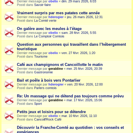
Dernier message par
obelix
«
dim. 29 mars 2026, 6:03
Posté dans
Savoir-faire
Vraiment surpris par mes patates cette année
Dernier message par
hderogier
«
jeu. 26 mars 2026, 12:31
Posté dans
La Comté verte
On galère avec les meules à l'étage
Dernier message par
obelix
«
sam. 28 févr. 2026, 5:55
Posté dans
Le Comptoir Comtois
Question aux personnes qui travaillent dans l’hébergement
touristique
Dernier message par
obelix
«
ven. 27 févr. 2026, 1:20
Posté dans
Tourisme
Café aux champignons et Cancoillotte le matin
Dernier message par
geraldine
«
mer. 25 févr. 2026, 20:39
Posté dans
Gastronomie
Bail et poêle à bois vers Pontarlier
Dernier message par
hderogier
«
ven. 20 févr. 2026, 12:00
Posté dans
Parlers comtois
Re: Un massage qui ne détend pas toujours comme prévu
Dernier message par
geraldine
«
mar. 17 févr. 2026, 15:06
Posté dans
Sport
Petits jeux et loisirs pour se détendre
Dernier message par
obelix
«
mar. 10 févr. 2026, 11:10
Posté dans
Cancoill'Rock Café
Découvrir la Franche-Comté au quotidien : vos conseils et
expériences