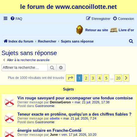
le forum de www.cancoillotte.net
FAQ
S’enregistrer
Connexion
Retour au site
Livre d'or
R
Index du forum
Rechercher
Sujets sans réponse
e
Sujets sans réponse
c
Aller à la recherche avancée
h
Rechercher
Recherche avancée
e
Page
1
sur
20
1
2
3
4
5
20
Sui
Plus de 1000 résultats ont été trouvés
r
…
c
Sujets
h
Vin rouge savoyard pour accompagner une fondue comtoise
e
Dernier message par
DeniseGeron
«
mar. 21 juil. 2026, 17:38
Posté dans
Gastronomie
r
Teneur exacte en protéine, quelqu'un a des chiffres fiables ?
Dernier message par
obelix
«
mar. 21 juil. 2026, 7:24
Posté dans
Gastronomie
énergie solaire en Franche-Comté
Dernier message par
June
«
ven. 17 juil. 2026, 10:20