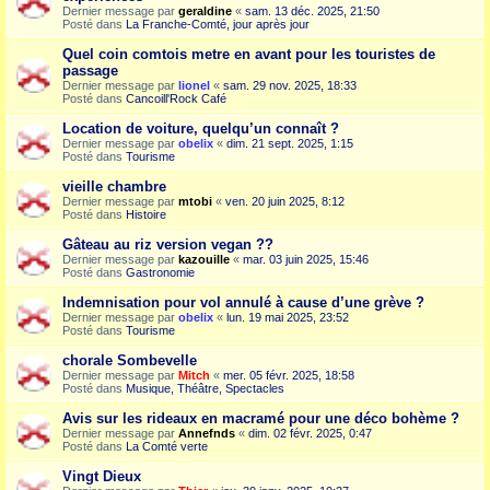
Dernier message par
geraldine
«
sam. 13 déc. 2025, 21:50
Posté dans
La Franche-Comté, jour après jour
Quel coin comtois metre en avant pour les touristes de
passage
Dernier message par
lionel
«
sam. 29 nov. 2025, 18:33
Posté dans
Cancoill'Rock Café
Location de voiture, quelqu’un connaît ?
Dernier message par
obelix
«
dim. 21 sept. 2025, 1:15
Posté dans
Tourisme
vieille chambre
Dernier message par
mtobi
«
ven. 20 juin 2025, 8:12
Posté dans
Histoire
Gâteau au riz version vegan ??
Dernier message par
kazouille
«
mar. 03 juin 2025, 15:46
Posté dans
Gastronomie
Indemnisation pour vol annulé à cause d’une grève ?
Dernier message par
obelix
«
lun. 19 mai 2025, 23:52
Posté dans
Tourisme
chorale Sombevelle
Dernier message par
Mitch
«
mer. 05 févr. 2025, 18:58
Posté dans
Musique, Théâtre, Spectacles
Avis sur les rideaux en macramé pour une déco bohème ?
Dernier message par
Annefnds
«
dim. 02 févr. 2025, 0:47
Posté dans
La Comté verte
Vingt Dieux