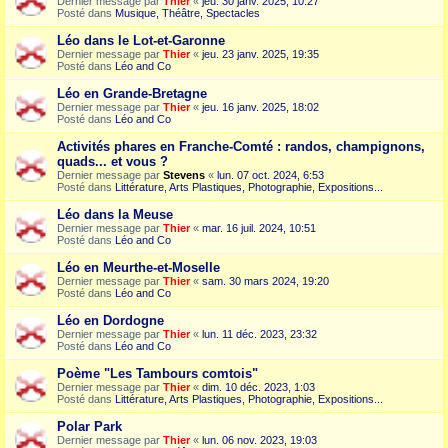
Dernier message par
Thier
«
jeu. 30 janv. 2025, 10:27
Posté dans
Musique, Théâtre, Spectacles
Léo dans le Lot-et-Garonne
Dernier message par
Thier
«
jeu. 23 janv. 2025, 19:35
Posté dans
Léo and Co
Léo en Grande-Bretagne
Dernier message par
Thier
«
jeu. 16 janv. 2025, 18:02
Posté dans
Léo and Co
Activités phares en Franche-Comté : randos, champignons,
quads... et vous ?
Dernier message par
Stevens
«
lun. 07 oct. 2024, 6:53
Posté dans
Littérature, Arts Plastiques, Photographie, Expositions...
Léo dans la Meuse
Dernier message par
Thier
«
mar. 16 juil. 2024, 10:51
Posté dans
Léo and Co
Léo en Meurthe-et-Moselle
Dernier message par
Thier
«
sam. 30 mars 2024, 19:20
Posté dans
Léo and Co
Léo en Dordogne
Dernier message par
Thier
«
lun. 11 déc. 2023, 23:32
Posté dans
Léo and Co
Poème "Les Tambours comtois"
Dernier message par
Thier
«
dim. 10 déc. 2023, 1:03
Posté dans
Littérature, Arts Plastiques, Photographie, Expositions...
Polar Park
Dernier message par
Thier
«
lun. 06 nov. 2023, 19:03