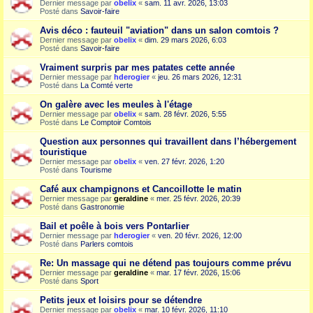
Dernier message par
obelix
«
sam. 11 avr. 2026, 13:03
Posté dans
Savoir-faire
Avis déco : fauteuil "aviation" dans un salon comtois ?
Dernier message par
obelix
«
dim. 29 mars 2026, 6:03
Posté dans
Savoir-faire
Vraiment surpris par mes patates cette année
Dernier message par
hderogier
«
jeu. 26 mars 2026, 12:31
Posté dans
La Comté verte
On galère avec les meules à l'étage
Dernier message par
obelix
«
sam. 28 févr. 2026, 5:55
Posté dans
Le Comptoir Comtois
Question aux personnes qui travaillent dans l’hébergement
touristique
Dernier message par
obelix
«
ven. 27 févr. 2026, 1:20
Posté dans
Tourisme
Café aux champignons et Cancoillotte le matin
Dernier message par
geraldine
«
mer. 25 févr. 2026, 20:39
Posté dans
Gastronomie
Bail et poêle à bois vers Pontarlier
Dernier message par
hderogier
«
ven. 20 févr. 2026, 12:00
Posté dans
Parlers comtois
Re: Un massage qui ne détend pas toujours comme prévu
Dernier message par
geraldine
«
mar. 17 févr. 2026, 15:06
Posté dans
Sport
Petits jeux et loisirs pour se détendre
Dernier message par
obelix
«
mar. 10 févr. 2026, 11:10