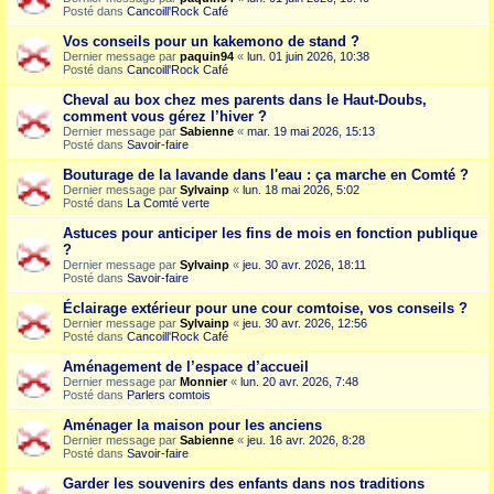
Posté dans
Cancoill'Rock Café
Vos conseils pour un kakemono de stand ?
Dernier message par
paquin94
«
lun. 01 juin 2026, 10:38
Posté dans
Cancoill'Rock Café
Cheval au box chez mes parents dans le Haut-Doubs,
comment vous gérez l’hiver ?
Dernier message par
Sabienne
«
mar. 19 mai 2026, 15:13
Posté dans
Savoir-faire
Bouturage de la lavande dans l'eau : ça marche en Comté ?
Dernier message par
Sylvainp
«
lun. 18 mai 2026, 5:02
Posté dans
La Comté verte
Astuces pour anticiper les fins de mois en fonction publique
?
Dernier message par
Sylvainp
«
jeu. 30 avr. 2026, 18:11
Posté dans
Savoir-faire
Éclairage extérieur pour une cour comtoise, vos conseils ?
Dernier message par
Sylvainp
«
jeu. 30 avr. 2026, 12:56
Posté dans
Cancoill'Rock Café
Aménagement de l’espace d’accueil
Dernier message par
Monnier
«
lun. 20 avr. 2026, 7:48
Posté dans
Parlers comtois
Aménager la maison pour les anciens
Dernier message par
Sabienne
«
jeu. 16 avr. 2026, 8:28
Posté dans
Savoir-faire
Garder les souvenirs des enfants dans nos traditions