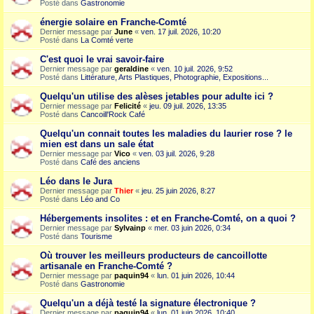
Posté dans
Gastronomie
énergie solaire en Franche-Comté
Dernier message par
June
«
ven. 17 juil. 2026, 10:20
Posté dans
La Comté verte
C'est quoi le vrai savoir-faire
Dernier message par
geraldine
«
ven. 10 juil. 2026, 9:52
Posté dans
Littérature, Arts Plastiques, Photographie, Expositions...
Quelqu'un utilise des alèses jetables pour adulte ici ?
Dernier message par
Felicité
«
jeu. 09 juil. 2026, 13:35
Posté dans
Cancoill'Rock Café
Quelqu'un connait toutes les maladies du laurier rose ? le
mien est dans un sale état
Dernier message par
Vico
«
ven. 03 juil. 2026, 9:28
Posté dans
Café des anciens
Léo dans le Jura
Dernier message par
Thier
«
jeu. 25 juin 2026, 8:27
Posté dans
Léo and Co
Hébergements insolites : et en Franche-Comté, on a quoi ?
Dernier message par
Sylvainp
«
mer. 03 juin 2026, 0:34
Posté dans
Tourisme
Où trouver les meilleurs producteurs de cancoillotte
artisanale en Franche-Comté ?
Dernier message par
paquin94
«
lun. 01 juin 2026, 10:44
Posté dans
Gastronomie
Quelqu'un a déjà testé la signature électronique ?
Dernier message par
paquin94
«
lun. 01 juin 2026, 10:40