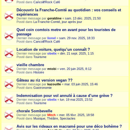
Posté dans
Cancoill'Rock Café
Découvrir la Franche-Comté au quotidien : vos conseils et
expériences
Dernier message par
geraldine
«
sam. 13 déc. 2025, 21:50
Posté dans
La Franche-Comté, jour après jour
Quel coin comtois metre en avant pour les touristes de
passage
Dernier message par
lionel
«
sam. 29 nov. 2025, 18:33
Posté dans
Cancoill'Rock Café
Location de voiture, quelqu’un connaît ?
Dernier message par
obelix
«
dim. 21 sept. 2025, 1:15
Posté dans
Tourisme
vieille chambre
Dernier message par
mtobi
«
ven. 20 juin 2025, 8:12
Posté dans
Histoire
Gâteau au riz version vegan ??
Dernier message par
kazouille
«
mar. 03 juin 2025, 15:46
Posté dans
Gastronomie
Indemnisation pour vol annulé à cause d’une grève ?
Dernier message par
obelix
«
lun. 19 mai 2025, 23:52
Posté dans
Tourisme
chorale Sombevelle
Dernier message par
Mitch
«
mer. 05 févr. 2025, 18:58
Posté dans
Musique, Théâtre, Spectacles
Avis sur les rideaux en macramé pour une déco bohème ?