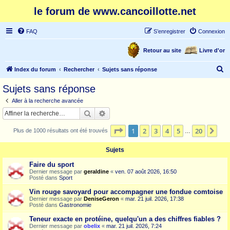
le forum de www.cancoillotte.net
FAQ
S’enregistrer
Connexion
Retour au site
Livre d'or
R
Index du forum
Rechercher
Sujets sans réponse
e
Sujets sans réponse
c
Aller à la recherche avancée
h
Rechercher
Recherche avancée
e
Page
1
sur
20
1
2
3
4
5
20
Sui
Plus de 1000 résultats ont été trouvés
r
…
c
Sujets
h
Faire du sport
e
Dernier message par
geraldine
«
ven. 07 août 2026, 16:50
Posté dans
Sport
r
Vin rouge savoyard pour accompagner une fondue comtoise
Dernier message par
DeniseGeron
«
mar. 21 juil. 2026, 17:38
Posté dans
Gastronomie
Teneur exacte en protéine, quelqu'un a des chiffres fiables ?
Dernier message par
obelix
«
mar. 21 juil. 2026, 7:24