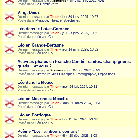
Dernier message par
Annefnds
«
dim. 02 févr. 2025, 0:47
Posté dans
La Comté verte
Vingt Dieux
Dernier message par
Thier
«
jeu. 30 janv. 2025, 10:27
Posté dans
Musique, Théâtre, Spectacles
Léo dans le Lot-et-Garonne
Dernier message par
Thier
«
jeu. 23 janv. 2025, 19:35
Posté dans
Léo and Co
Léo en Grande-Bretagne
Dernier message par
Thier
«
jeu. 16 janv. 2025, 18:02
Posté dans
Léo and Co
Activités phares en Franche-Comté : randos, champignons,
quads... et vous ?
Dernier message par
Stevens
«
lun. 07 oct. 2024, 6:53
Posté dans
Littérature, Arts Plastiques, Photographie, Expositions...
Léo dans la Meuse
Dernier message par
Thier
«
mar. 16 juil. 2024, 10:51
Posté dans
Léo and Co
Léo en Meurthe-et-Moselle
Dernier message par
Thier
«
sam. 30 mars 2024, 19:20
Posté dans
Léo and Co
Léo en Dordogne
Dernier message par
Thier
«
lun. 11 déc. 2023, 23:32
Posté dans
Léo and Co
Poème "Les Tambours comtois"
Dernier message par
Thier
«
dim. 10 déc. 2023, 1:03