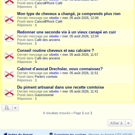
Posté dans
Cancoill'Rock Café
Réponses :
1
Mon type de cheveux a changé, je comprends plus rien
Dernier message par
obelix
«
mer. 05 août 2026, 12:06
Posté dans
Cancoill'Rock Café
Réponses :
1
Redonner une seconde vie à un vieux canapé en cuir
Dernier message par
obelix
«
mer. 05 août 2026, 12:04
Posté dans
Café des anciens
Réponses :
1
Conseil routine cheveux et eau calcaire ?
Dernier message par
obelix
«
mer. 05 août 2026, 11:57
Posté dans
Café des anciens
Réponses :
5
Cabinet d'avocat Drechsler, vous connaissez?
Dernier message par
obelix
«
mer. 05 août 2026, 11:51
Posté dans
Parlers comtois
Réponses :
1
Du piment artisanal dans une recette comtoise
Dernier message par
obelix
«
mer. 05 août 2026, 11:41
Posté dans
Gastronomie
Réponses :
1
8 résultats trouvés • Page
1
sur
1
Aller à
Index du forum
Supprimer les cookies
Heures au format
UTC+02:00