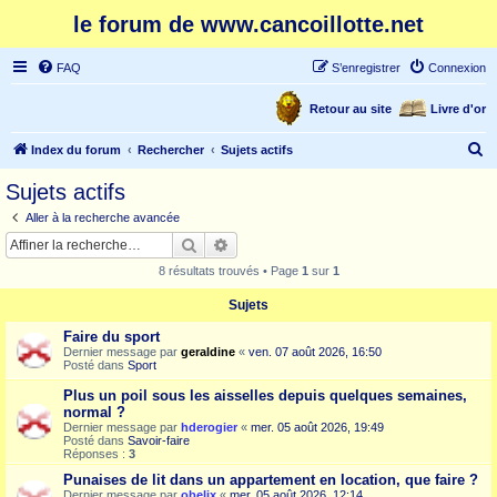
le forum de www.cancoillotte.net
FAQ
S’enregistrer
Connexion
Retour au site
Livre d'or
R
Index du forum
Rechercher
Sujets actifs
e
Sujets actifs
c
Aller à la recherche avancée
h
Rechercher
Recherche avancée
e
8 résultats trouvés • Page
1
sur
1
r
Sujets
c
Faire du sport
h
Dernier message par
geraldine
«
ven. 07 août 2026, 16:50
e
Posté dans
Sport
r
Plus un poil sous les aisselles depuis quelques semaines,
normal ?
Dernier message par
hderogier
«
mer. 05 août 2026, 19:49
Posté dans
Savoir-faire
Réponses :
3
Punaises de lit dans un appartement en location, que faire ?
Dernier message par
obelix
«
mer. 05 août 2026, 12:14