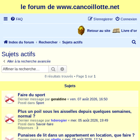
le forum de www.cancoillotte.net
FAQ
S’enregistrer
Connexion
Retour au site
Livre d'or
R
Index du forum
Rechercher
Sujets actifs
e
Sujets actifs
c
Aller à la recherche avancée
h
Rechercher
Recherche avancée
e
8 résultats trouvés • Page
1
sur
1
r
Sujets
c
Faire du sport
h
Dernier message par
geraldine
«
ven. 07 août 2026, 16:50
e
Posté dans
Sport
r
Plus un poil sous les aisselles depuis quelques semaines,
normal ?
Dernier message par
hderogier
«
mer. 05 août 2026, 19:49
Posté dans
Savoir-faire
Réponses :
3
Punaises de lit dans un appartement en location, que faire ?
Dernier message par
obelix
«
mer. 05 août 2026, 12:14