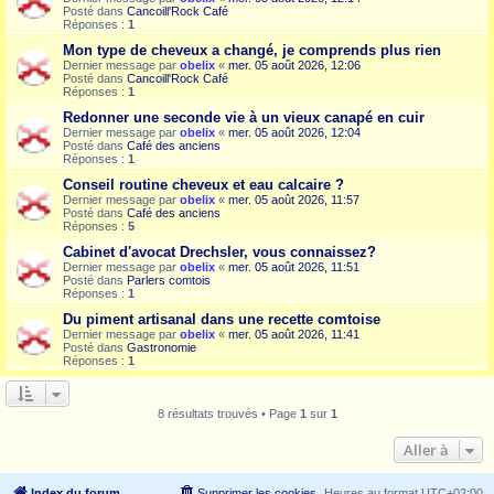
Posté dans
Cancoill'Rock Café
Réponses :
1
Mon type de cheveux a changé, je comprends plus rien
Dernier message par
obelix
«
mer. 05 août 2026, 12:06
Posté dans
Cancoill'Rock Café
Réponses :
1
Redonner une seconde vie à un vieux canapé en cuir
Dernier message par
obelix
«
mer. 05 août 2026, 12:04
Posté dans
Café des anciens
Réponses :
1
Conseil routine cheveux et eau calcaire ?
Dernier message par
obelix
«
mer. 05 août 2026, 11:57
Posté dans
Café des anciens
Réponses :
5
Cabinet d'avocat Drechsler, vous connaissez?
Dernier message par
obelix
«
mer. 05 août 2026, 11:51
Posté dans
Parlers comtois
Réponses :
1
Du piment artisanal dans une recette comtoise
Dernier message par
obelix
«
mer. 05 août 2026, 11:41
Posté dans
Gastronomie
Réponses :
1
8 résultats trouvés • Page
1
sur
1
Aller à
Index du forum
Supprimer les cookies
Heures au format
UTC+02:00