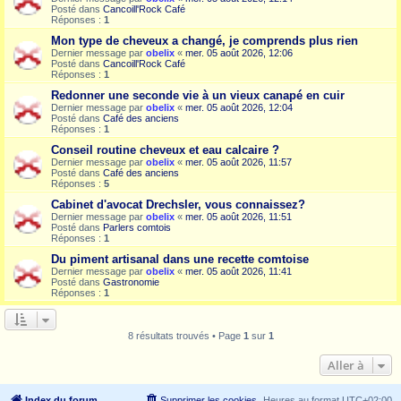
Posté dans
Cancoill'Rock Café
Réponses :
1
Mon type de cheveux a changé, je comprends plus rien
Dernier message par
obelix
«
mer. 05 août 2026, 12:06
Posté dans
Cancoill'Rock Café
Réponses :
1
Redonner une seconde vie à un vieux canapé en cuir
Dernier message par
obelix
«
mer. 05 août 2026, 12:04
Posté dans
Café des anciens
Réponses :
1
Conseil routine cheveux et eau calcaire ?
Dernier message par
obelix
«
mer. 05 août 2026, 11:57
Posté dans
Café des anciens
Réponses :
5
Cabinet d'avocat Drechsler, vous connaissez?
Dernier message par
obelix
«
mer. 05 août 2026, 11:51
Posté dans
Parlers comtois
Réponses :
1
Du piment artisanal dans une recette comtoise
Dernier message par
obelix
«
mer. 05 août 2026, 11:41
Posté dans
Gastronomie
Réponses :
1
8 résultats trouvés • Page
1
sur
1
Aller à
Index du forum
Supprimer les cookies
Heures au format
UTC+02:00