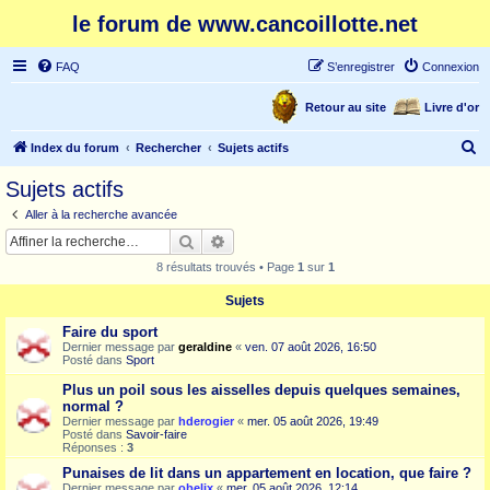
le forum de www.cancoillotte.net
FAQ
S’enregistrer
Connexion
Retour au site
Livre d'or
R
Index du forum
Rechercher
Sujets actifs
e
Sujets actifs
c
Aller à la recherche avancée
h
Rechercher
Recherche avancée
e
8 résultats trouvés • Page
1
sur
1
r
Sujets
c
Faire du sport
h
Dernier message par
geraldine
«
ven. 07 août 2026, 16:50
e
Posté dans
Sport
r
Plus un poil sous les aisselles depuis quelques semaines,
normal ?
Dernier message par
hderogier
«
mer. 05 août 2026, 19:49
Posté dans
Savoir-faire
Réponses :
3
Punaises de lit dans un appartement en location, que faire ?
Dernier message par
obelix
«
mer. 05 août 2026, 12:14