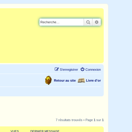
Rechercher
Recherche avancé
S’enregistrer
Connexion
Retour au site
Livre d'or
7 résultats trouvés • Page
1
sur
1
VUES
DERNIER MESSAGE