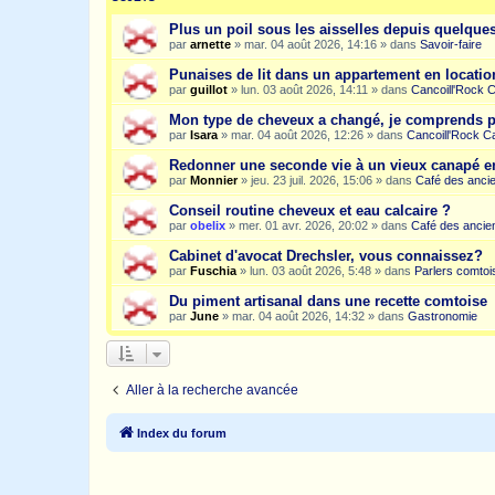
Plus un poil sous les aisselles depuis quelqu
par
arnette
»
mar. 04 août 2026, 14:16
» dans
Savoir-faire
Punaises de lit dans un appartement en location
par
guillot
»
lun. 03 août 2026, 14:11
» dans
Cancoill'Rock 
Mon type de cheveux a changé, je comprends p
par
Isara
»
mar. 04 août 2026, 12:26
» dans
Cancoill'Rock C
Redonner une seconde vie à un vieux canapé e
par
Monnier
»
jeu. 23 juil. 2026, 15:06
» dans
Café des anci
Conseil routine cheveux et eau calcaire ?
par
obelix
»
mer. 01 avr. 2026, 20:02
» dans
Café des ancie
Cabinet d'avocat Drechsler, vous connaissez?
par
Fuschia
»
lun. 03 août 2026, 5:48
» dans
Parlers comtoi
Du piment artisanal dans une recette comtoise
par
June
»
mar. 04 août 2026, 14:32
» dans
Gastronomie
Aller à la recherche avancée
Index du forum