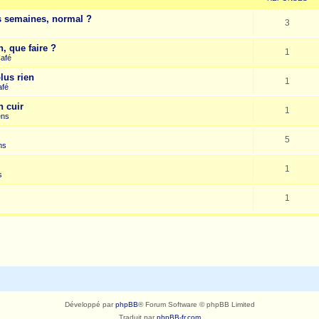
es semaines, normal ?
3
, que faire ?
1
Café
lus rien
1
afé
n cuir
1
ens
5
ns
1
s
1
Développé par
phpBB
® Forum Software © phpBB Limited
Traduit par
phpBB-fr.com