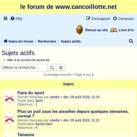
le forum de www.cancoillotte.net
FAQ
S’enregistrer
Connexion
Retour au site
Livre d'or
R
Index du forum
Rechercher
Sujets actifs
e
Sujets actifs
c
Aller à la recherche avancée
h
Rechercher
Recherche avancée
e
9 résultats trouvés • Page
1
sur
1
r
Sujets
c
Faire du sport
h
Dernier message par
obelix
«
dim. 09 août 2026, 11:24
e
Posté dans
Sport
Réponses :
1
r
Plus un poil sous les aisselles depuis quelques semaines,
normal ?
Dernier message par
obelix
«
dim. 09 août 2026, 11:15
Posté dans
Savoir-faire
Réponses :
4
Talvanne