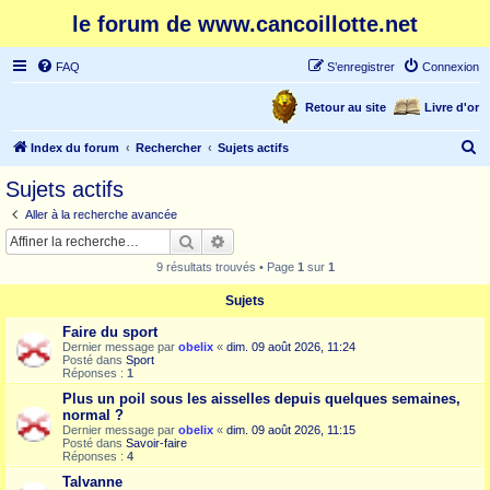
le forum de www.cancoillotte.net
FAQ
S’enregistrer
Connexion
Retour au site
Livre d'or
R
Index du forum
Rechercher
Sujets actifs
e
Sujets actifs
c
Aller à la recherche avancée
h
Rechercher
Recherche avancée
e
9 résultats trouvés • Page
1
sur
1
r
Sujets
c
Faire du sport
h
Dernier message par
obelix
«
dim. 09 août 2026, 11:24
e
Posté dans
Sport
Réponses :
1
r
Plus un poil sous les aisselles depuis quelques semaines,
normal ?
Dernier message par
obelix
«
dim. 09 août 2026, 11:15
Posté dans
Savoir-faire
Réponses :
4
Talvanne