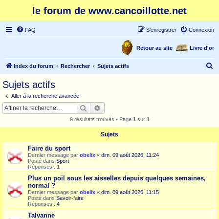
le forum de www.cancoillotte.net
FAQ
S’enregistrer
Connexion
Retour au site
Livre d'or
R
Index du forum
Rechercher
Sujets actifs
e
Sujets actifs
c
Aller à la recherche avancée
h
Rechercher
Recherche avancée
e
9 résultats trouvés • Page
1
sur
1
r
Sujets
c
Faire du sport
h
Dernier message par
obelix
«
dim. 09 août 2026, 11:24
e
Posté dans
Sport
Réponses :
1
r
Plus un poil sous les aisselles depuis quelques semaines,
normal ?
Dernier message par
obelix
«
dim. 09 août 2026, 11:15
Posté dans
Savoir-faire
Réponses :
4
Talvanne