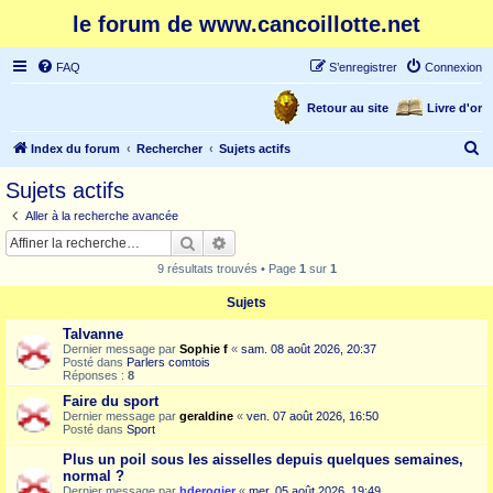
le forum de www.cancoillotte.net
FAQ
S’enregistrer
Connexion
Retour au site
Livre d'or
R
Index du forum
Rechercher
Sujets actifs
e
Sujets actifs
c
Aller à la recherche avancée
h
Rechercher
Recherche avancée
e
9 résultats trouvés • Page
1
sur
1
r
Sujets
c
Talvanne
h
Dernier message par
Sophie f
«
sam. 08 août 2026, 20:37
e
Posté dans
Parlers comtois
Réponses :
8
r
Faire du sport
Dernier message par
geraldine
«
ven. 07 août 2026, 16:50
Posté dans
Sport
Plus un poil sous les aisselles depuis quelques semaines,
normal ?
Dernier message par
hderogier
«
mer. 05 août 2026, 19:49