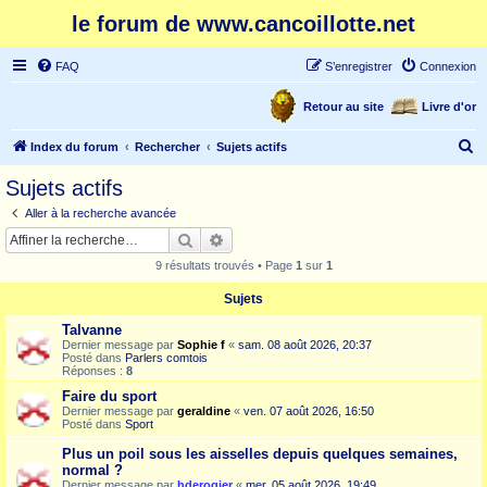
le forum de www.cancoillotte.net
FAQ
S’enregistrer
Connexion
Retour au site
Livre d'or
R
Index du forum
Rechercher
Sujets actifs
e
Sujets actifs
c
Aller à la recherche avancée
h
Rechercher
Recherche avancée
e
9 résultats trouvés • Page
1
sur
1
r
Sujets
c
Talvanne
h
Dernier message par
Sophie f
«
sam. 08 août 2026, 20:37
e
Posté dans
Parlers comtois
Réponses :
8
r
Faire du sport
Dernier message par
geraldine
«
ven. 07 août 2026, 16:50
Posté dans
Sport
Plus un poil sous les aisselles depuis quelques semaines,
normal ?
Dernier message par
hderogier
«
mer. 05 août 2026, 19:49