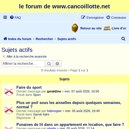
le forum de www.cancoillotte.net
FAQ
S’enregistrer
Connexion
Retour au site
Livre d'or
R
Index du forum
Rechercher
Sujets actifs
e
Sujets actifs
c
Aller à la recherche avancée
h
Rechercher
Recherche avancée
e
8 résultats trouvés • Page
1
sur
1
r
Sujets
c
Faire du sport
h
Dernier message par
geraldine
«
ven. 07 août 2026, 16:50
e
Posté dans
Sport
r
Plus un poil sous les aisselles depuis quelques semaines,
normal ?
Dernier message par
hderogier
«
mer. 05 août 2026, 19:49
Posté dans
Savoir-faire
Réponses :
3
Punaises de lit dans un appartement en location, que faire ?
Dernier message par
obelix
«
mer. 05 août 2026, 12:14