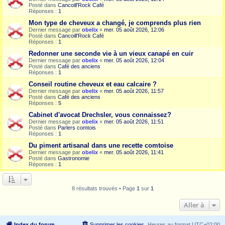
Posté dans
Cancoill'Rock Café
Réponses :
1
Mon type de cheveux a changé, je comprends plus rien
Dernier message par
obelix
«
mer. 05 août 2026, 12:06
Posté dans
Cancoill'Rock Café
Réponses :
1
Redonner une seconde vie à un vieux canapé en cuir
Dernier message par
obelix
«
mer. 05 août 2026, 12:04
Posté dans
Café des anciens
Réponses :
1
Conseil routine cheveux et eau calcaire ?
Dernier message par
obelix
«
mer. 05 août 2026, 11:57
Posté dans
Café des anciens
Réponses :
5
Cabinet d'avocat Drechsler, vous connaissez?
Dernier message par
obelix
«
mer. 05 août 2026, 11:51
Posté dans
Parlers comtois
Réponses :
1
Du piment artisanal dans une recette comtoise
Dernier message par
obelix
«
mer. 05 août 2026, 11:41
Posté dans
Gastronomie
Réponses :
1
8 résultats trouvés • Page
1
sur
1
Aller à
Index du forum
Supprimer les cookies
Heures au format
UTC+02:00