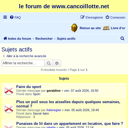
le forum de www.cancoillotte.net
FAQ
S’enregistrer
Connexion
Retour au site
Livre d'or
R
Index du forum
Rechercher
Sujets actifs
e
Sujets actifs
c
Aller à la recherche avancée
h
Rechercher
Recherche avancée
e
8 résultats trouvés • Page
1
sur
1
r
Sujets
c
Faire du sport
h
Dernier message par
geraldine
«
ven. 07 août 2026, 16:50
e
Posté dans
Sport
r
Plus un poil sous les aisselles depuis quelques semaines,
normal ?
Dernier message par
hderogier
«
mer. 05 août 2026, 19:49
Posté dans
Savoir-faire
Réponses :
3
Punaises de lit dans un appartement en location, que faire ?
Dernier message par
obelix
«
mer. 05 août 2026, 12:14