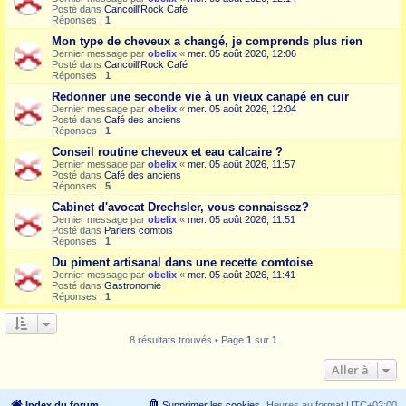
Posté dans
Cancoill'Rock Café
Réponses :
1
Mon type de cheveux a changé, je comprends plus rien
Dernier message par
obelix
«
mer. 05 août 2026, 12:06
Posté dans
Cancoill'Rock Café
Réponses :
1
Redonner une seconde vie à un vieux canapé en cuir
Dernier message par
obelix
«
mer. 05 août 2026, 12:04
Posté dans
Café des anciens
Réponses :
1
Conseil routine cheveux et eau calcaire ?
Dernier message par
obelix
«
mer. 05 août 2026, 11:57
Posté dans
Café des anciens
Réponses :
5
Cabinet d'avocat Drechsler, vous connaissez?
Dernier message par
obelix
«
mer. 05 août 2026, 11:51
Posté dans
Parlers comtois
Réponses :
1
Du piment artisanal dans une recette comtoise
Dernier message par
obelix
«
mer. 05 août 2026, 11:41
Posté dans
Gastronomie
Réponses :
1
8 résultats trouvés • Page
1
sur
1
Aller à
Index du forum
Supprimer les cookies
Heures au format
UTC+02:00