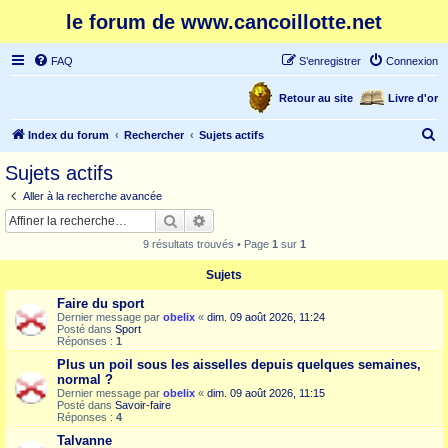
le forum de www.cancoillotte.net
FAQ
S’enregistrer
Connexion
Retour au site
Livre d'or
R
Index du forum
Rechercher
Sujets actifs
e
Sujets actifs
c
Aller à la recherche avancée
h
Rechercher
Recherche avancée
e
9 résultats trouvés • Page
1
sur
1
r
Sujets
c
Faire du sport
h
Dernier message par
obelix
«
dim. 09 août 2026, 11:24
e
Posté dans
Sport
Réponses :
1
r
Plus un poil sous les aisselles depuis quelques semaines,
normal ?
Dernier message par
obelix
«
dim. 09 août 2026, 11:15
Posté dans
Savoir-faire
Réponses :
4
Talvanne