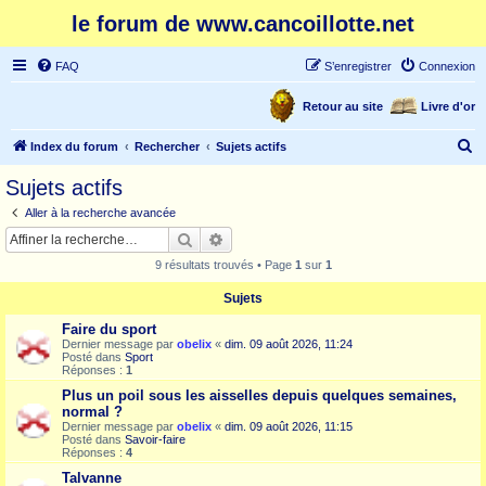
le forum de www.cancoillotte.net
FAQ
S’enregistrer
Connexion
Retour au site
Livre d'or
R
Index du forum
Rechercher
Sujets actifs
e
Sujets actifs
c
Aller à la recherche avancée
h
Rechercher
Recherche avancée
e
9 résultats trouvés • Page
1
sur
1
r
Sujets
c
Faire du sport
h
Dernier message par
obelix
«
dim. 09 août 2026, 11:24
e
Posté dans
Sport
Réponses :
1
r
Plus un poil sous les aisselles depuis quelques semaines,
normal ?
Dernier message par
obelix
«
dim. 09 août 2026, 11:15
Posté dans
Savoir-faire
Réponses :
4
Talvanne