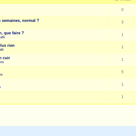
0
es semaines, normal ?
3
, que faire ?
1
Café
lus rien
1
afé
n cuir
1
ens
5
ns
1
s
1