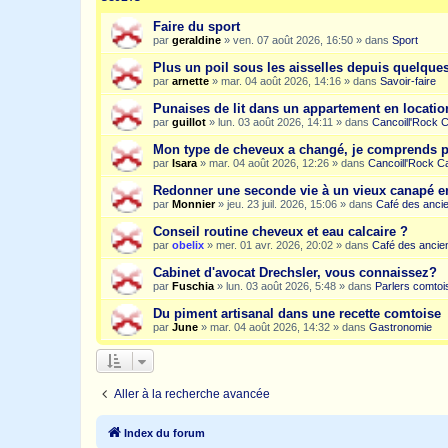
Faire du sport
par
geraldine
»
ven. 07 août 2026, 16:50
» dans
Sport
Plus un poil sous les aisselles depuis quelqu
par
arnette
»
mar. 04 août 2026, 14:16
» dans
Savoir-faire
Punaises de lit dans un appartement en location
par
guillot
»
lun. 03 août 2026, 14:11
» dans
Cancoill'Rock 
Mon type de cheveux a changé, je comprends p
par
Isara
»
mar. 04 août 2026, 12:26
» dans
Cancoill'Rock C
Redonner une seconde vie à un vieux canapé e
par
Monnier
»
jeu. 23 juil. 2026, 15:06
» dans
Café des anci
Conseil routine cheveux et eau calcaire ?
par
obelix
»
mer. 01 avr. 2026, 20:02
» dans
Café des ancie
Cabinet d'avocat Drechsler, vous connaissez?
par
Fuschia
»
lun. 03 août 2026, 5:48
» dans
Parlers comtoi
Du piment artisanal dans une recette comtoise
par
June
»
mar. 04 août 2026, 14:32
» dans
Gastronomie
Aller à la recherche avancée
Index du forum