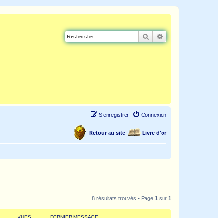
Rechercher
Recherche avancé
S’enregistrer
Connexion
Retour au site
Livre d'or
8 résultats trouvés • Page
1
sur
1
VUES
DERNIER MESSAGE