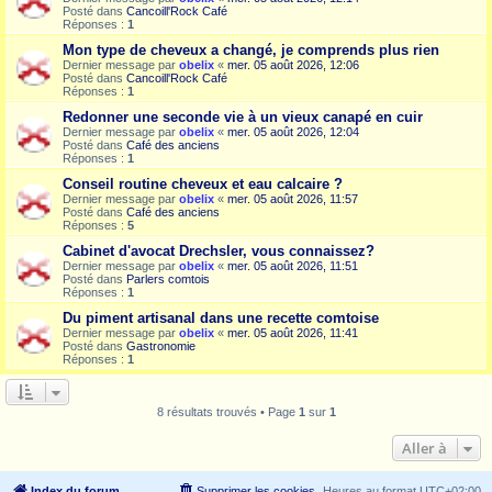
Posté dans
Cancoill'Rock Café
Réponses :
1
Mon type de cheveux a changé, je comprends plus rien
Dernier message par
obelix
«
mer. 05 août 2026, 12:06
Posté dans
Cancoill'Rock Café
Réponses :
1
Redonner une seconde vie à un vieux canapé en cuir
Dernier message par
obelix
«
mer. 05 août 2026, 12:04
Posté dans
Café des anciens
Réponses :
1
Conseil routine cheveux et eau calcaire ?
Dernier message par
obelix
«
mer. 05 août 2026, 11:57
Posté dans
Café des anciens
Réponses :
5
Cabinet d'avocat Drechsler, vous connaissez?
Dernier message par
obelix
«
mer. 05 août 2026, 11:51
Posté dans
Parlers comtois
Réponses :
1
Du piment artisanal dans une recette comtoise
Dernier message par
obelix
«
mer. 05 août 2026, 11:41
Posté dans
Gastronomie
Réponses :
1
8 résultats trouvés • Page
1
sur
1
Aller à
Index du forum
Supprimer les cookies
Heures au format
UTC+02:00