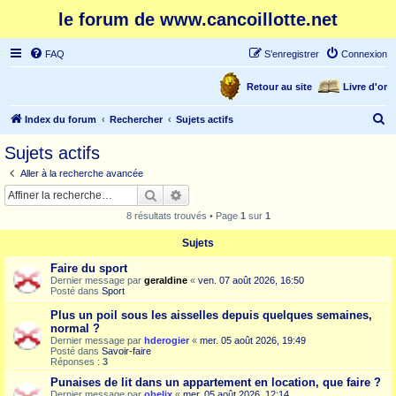
le forum de www.cancoillotte.net
FAQ
S’enregistrer
Connexion
Retour au site
Livre d'or
R
Index du forum
Rechercher
Sujets actifs
e
Sujets actifs
c
Aller à la recherche avancée
h
Rechercher
Recherche avancée
e
8 résultats trouvés • Page
1
sur
1
r
Sujets
c
Faire du sport
h
Dernier message par
geraldine
«
ven. 07 août 2026, 16:50
e
Posté dans
Sport
r
Plus un poil sous les aisselles depuis quelques semaines,
normal ?
Dernier message par
hderogier
«
mer. 05 août 2026, 19:49
Posté dans
Savoir-faire
Réponses :
3
Punaises de lit dans un appartement en location, que faire ?
Dernier message par
obelix
«
mer. 05 août 2026, 12:14