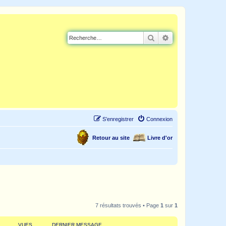
Rechercher
Recherche avancé
S’enregistrer
Connexion
Retour au site
Livre d'or
7 résultats trouvés • Page
1
sur
1
VUES
DERNIER MESSAGE