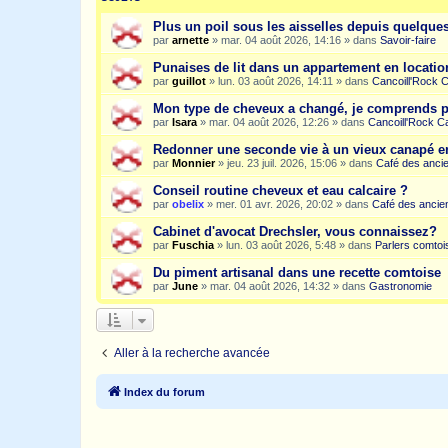
Plus un poil sous les aisselles depuis quelqu
par
arnette
»
mar. 04 août 2026, 14:16
» dans
Savoir-faire
Punaises de lit dans un appartement en location
par
guillot
»
lun. 03 août 2026, 14:11
» dans
Cancoill'Rock 
Mon type de cheveux a changé, je comprends p
par
Isara
»
mar. 04 août 2026, 12:26
» dans
Cancoill'Rock C
Redonner une seconde vie à un vieux canapé e
par
Monnier
»
jeu. 23 juil. 2026, 15:06
» dans
Café des anci
Conseil routine cheveux et eau calcaire ?
par
obelix
»
mer. 01 avr. 2026, 20:02
» dans
Café des ancie
Cabinet d'avocat Drechsler, vous connaissez?
par
Fuschia
»
lun. 03 août 2026, 5:48
» dans
Parlers comtoi
Du piment artisanal dans une recette comtoise
par
June
»
mar. 04 août 2026, 14:32
» dans
Gastronomie
Aller à la recherche avancée
Index du forum