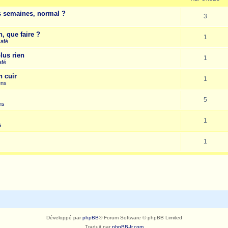
es semaines, normal ?
3
, que faire ?
1
Café
lus rien
1
afé
n cuir
1
ens
5
ns
1
s
1
Développé par
phpBB
® Forum Software © phpBB Limited
Traduit par
phpBB-fr.com