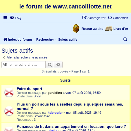
le forum de www.cancoillotte.net
FAQ
S’enregistrer
Connexion
Retour au site
Livre d'or
R
Index du forum
Rechercher
Sujets actifs
e
Sujets actifs
c
Aller à la recherche avancée
h
Rechercher
Recherche avancée
e
8 résultats trouvés • Page
1
sur
1
r
Sujets
c
Faire du sport
h
Dernier message par
geraldine
«
ven. 07 août 2026, 16:50
e
Posté dans
Sport
r
Plus un poil sous les aisselles depuis quelques semaines,
normal ?
Dernier message par
hderogier
«
mer. 05 août 2026, 19:49
Posté dans
Savoir-faire
Réponses :
3
Punaises de lit dans un appartement en location, que faire ?
Dernier message par
obelix
«
mer. 05 août 2026, 12:14