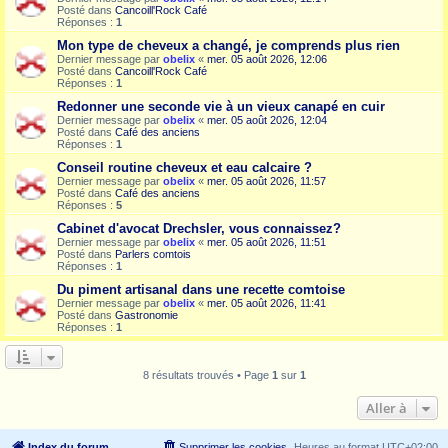
Posté dans
Cancoill'Rock Café
Réponses :
1
Mon type de cheveux a changé, je comprends plus rien
Dernier message par
obelix
«
mer. 05 août 2026, 12:06
Posté dans
Cancoill'Rock Café
Réponses :
1
Redonner une seconde vie à un vieux canapé en cuir
Dernier message par
obelix
«
mer. 05 août 2026, 12:04
Posté dans
Café des anciens
Réponses :
1
Conseil routine cheveux et eau calcaire ?
Dernier message par
obelix
«
mer. 05 août 2026, 11:57
Posté dans
Café des anciens
Réponses :
5
Cabinet d'avocat Drechsler, vous connaissez?
Dernier message par
obelix
«
mer. 05 août 2026, 11:51
Posté dans
Parlers comtois
Réponses :
1
Du piment artisanal dans une recette comtoise
Dernier message par
obelix
«
mer. 05 août 2026, 11:41
Posté dans
Gastronomie
Réponses :
1
8 résultats trouvés • Page
1
sur
1
Aller à
Index du forum
Supprimer les cookies
Heures au format
UTC+02:00