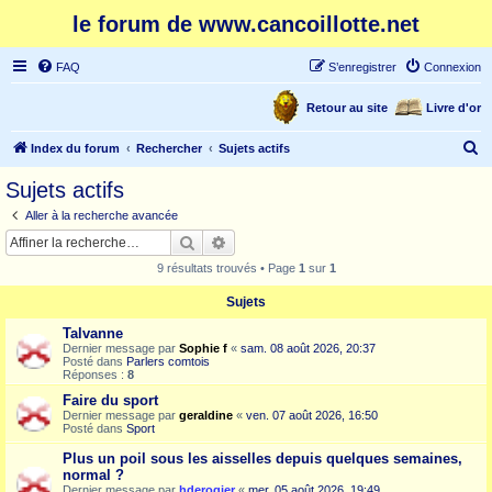
le forum de www.cancoillotte.net
FAQ
S’enregistrer
Connexion
Retour au site
Livre d'or
R
Index du forum
Rechercher
Sujets actifs
e
Sujets actifs
c
Aller à la recherche avancée
h
Rechercher
Recherche avancée
e
9 résultats trouvés • Page
1
sur
1
r
Sujets
c
Talvanne
h
Dernier message par
Sophie f
«
sam. 08 août 2026, 20:37
e
Posté dans
Parlers comtois
Réponses :
8
r
Faire du sport
Dernier message par
geraldine
«
ven. 07 août 2026, 16:50
Posté dans
Sport
Plus un poil sous les aisselles depuis quelques semaines,
normal ?
Dernier message par
hderogier
«
mer. 05 août 2026, 19:49