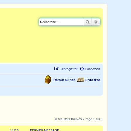
Rechercher
Recherche avancé
S’enregistrer
Connexion
Retour au site
Livre d'or
8 résultats trouvés • Page
1
sur
1
VUES
DERNIER MESSAGE