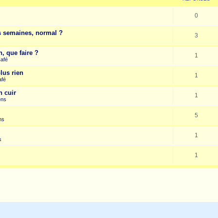
0
es semaines, normal ?
3
, que faire ?
1
Café
lus rien
1
afé
n cuir
1
ens
5
ns
1
s
1