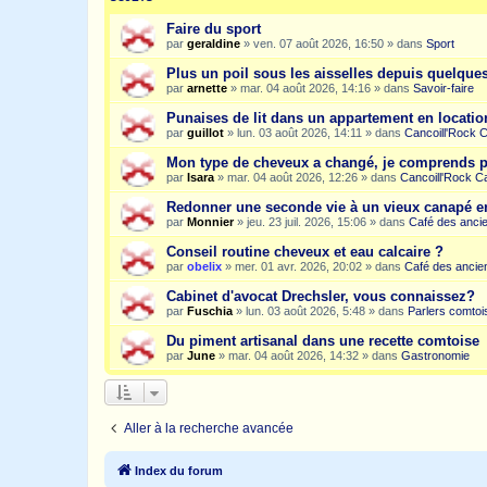
Faire du sport
par
geraldine
»
ven. 07 août 2026, 16:50
» dans
Sport
Plus un poil sous les aisselles depuis quelqu
par
arnette
»
mar. 04 août 2026, 14:16
» dans
Savoir-faire
Punaises de lit dans un appartement en location
par
guillot
»
lun. 03 août 2026, 14:11
» dans
Cancoill'Rock 
Mon type de cheveux a changé, je comprends p
par
Isara
»
mar. 04 août 2026, 12:26
» dans
Cancoill'Rock C
Redonner une seconde vie à un vieux canapé e
par
Monnier
»
jeu. 23 juil. 2026, 15:06
» dans
Café des anci
Conseil routine cheveux et eau calcaire ?
par
obelix
»
mer. 01 avr. 2026, 20:02
» dans
Café des ancie
Cabinet d'avocat Drechsler, vous connaissez?
par
Fuschia
»
lun. 03 août 2026, 5:48
» dans
Parlers comtoi
Du piment artisanal dans une recette comtoise
par
June
»
mar. 04 août 2026, 14:32
» dans
Gastronomie
Aller à la recherche avancée
Index du forum