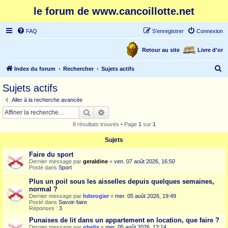
le forum de www.cancoillotte.net
FAQ
S’enregistrer
Connexion
Retour au site
Livre d'or
R
Index du forum
Rechercher
Sujets actifs
e
Sujets actifs
c
Aller à la recherche avancée
h
Rechercher
Recherche avancée
e
8 résultats trouvés • Page
1
sur
1
r
Sujets
c
Faire du sport
h
Dernier message par
geraldine
«
ven. 07 août 2026, 16:50
e
Posté dans
Sport
r
Plus un poil sous les aisselles depuis quelques semaines,
normal ?
Dernier message par
hderogier
«
mer. 05 août 2026, 19:49
Posté dans
Savoir-faire
Réponses :
3
Punaises de lit dans un appartement en location, que faire ?
Dernier message par
obelix
«
mer. 05 août 2026, 12:14