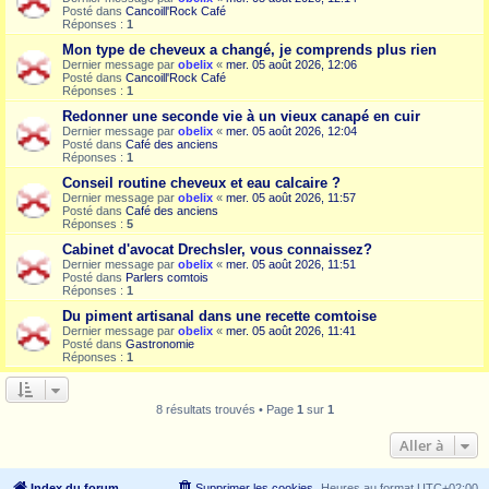
Posté dans
Cancoill'Rock Café
Réponses :
1
Mon type de cheveux a changé, je comprends plus rien
Dernier message par
obelix
«
mer. 05 août 2026, 12:06
Posté dans
Cancoill'Rock Café
Réponses :
1
Redonner une seconde vie à un vieux canapé en cuir
Dernier message par
obelix
«
mer. 05 août 2026, 12:04
Posté dans
Café des anciens
Réponses :
1
Conseil routine cheveux et eau calcaire ?
Dernier message par
obelix
«
mer. 05 août 2026, 11:57
Posté dans
Café des anciens
Réponses :
5
Cabinet d'avocat Drechsler, vous connaissez?
Dernier message par
obelix
«
mer. 05 août 2026, 11:51
Posté dans
Parlers comtois
Réponses :
1
Du piment artisanal dans une recette comtoise
Dernier message par
obelix
«
mer. 05 août 2026, 11:41
Posté dans
Gastronomie
Réponses :
1
8 résultats trouvés • Page
1
sur
1
Aller à
Index du forum
Supprimer les cookies
Heures au format
UTC+02:00