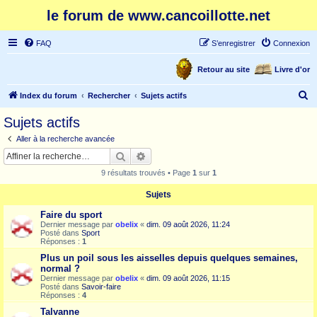
le forum de www.cancoillotte.net
FAQ
S’enregistrer
Connexion
Retour au site
Livre d'or
R
Index du forum
Rechercher
Sujets actifs
e
Sujets actifs
c
Aller à la recherche avancée
h
Rechercher
Recherche avancée
e
9 résultats trouvés • Page
1
sur
1
r
Sujets
c
Faire du sport
h
Dernier message par
obelix
«
dim. 09 août 2026, 11:24
e
Posté dans
Sport
Réponses :
1
r
Plus un poil sous les aisselles depuis quelques semaines,
normal ?
Dernier message par
obelix
«
dim. 09 août 2026, 11:15
Posté dans
Savoir-faire
Réponses :
4
Talvanne