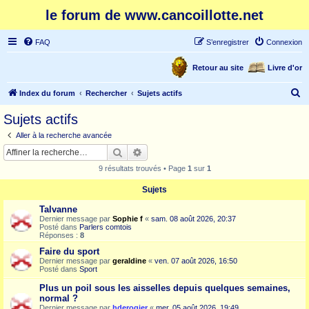
le forum de www.cancoillotte.net
FAQ
S’enregistrer
Connexion
Retour au site
Livre d'or
R
Index du forum
Rechercher
Sujets actifs
e
Sujets actifs
c
Aller à la recherche avancée
h
Rechercher
Recherche avancée
e
9 résultats trouvés • Page
1
sur
1
r
Sujets
c
Talvanne
h
Dernier message par
Sophie f
«
sam. 08 août 2026, 20:37
e
Posté dans
Parlers comtois
Réponses :
8
r
Faire du sport
Dernier message par
geraldine
«
ven. 07 août 2026, 16:50
Posté dans
Sport
Plus un poil sous les aisselles depuis quelques semaines,
normal ?
Dernier message par
hderogier
«
mer. 05 août 2026, 19:49